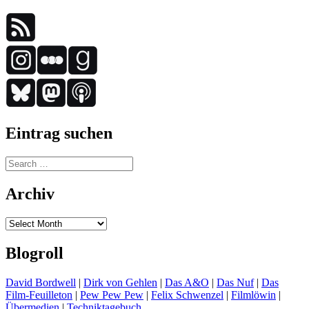
Eintrag suchen
Search
for:
Archiv
Archiv
Blogroll
David Bordwell
|
Dirk von Gehlen
|
Das A&O
|
Das Nuf
|
Das
Film-Feuilleton
|
Pew Pew Pew
|
Felix Schwenzel
|
Filmlöwin
|
Übermedien
|
Techniktagebuch