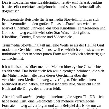
Das ist sozusagen eine Idealdefinition, relativ eng gefasst. Jenkins
hat sie selbst mehrfach aufgebrochen und sieht sie keinesfalls als
dogmatisch.
Prominenteste Beispiele für Transmedia Storytelling finden sich
heute vermutlich in den großen Fantastik-Franchises wie dem
Marvel Cinematic Universe, das über Kinofilme, Fernsehserien und
Comics hinweg erzählt wird oder Star Wars – dort gibt es
Kinofilme, Comics, Romane und Videospiele.
Transmedia Storytelling galt mal eine Weile so als der Heilige Gral
modernen Geschichtenerzählens, weil es wirklich cool ist, wenn es
funktioniert, aber in seiner puren Form auch wirklich schwierig gut
zu machen ist.
Ich will also, dass über mehrere Medien hinweg eine Geschichte
erzählt wird. Das heißt auch: Ich will diejenigen belohnen, die sich
die Mühe machen, alle Teile dieser Geschichte über die
verschiedenen Medien hinweg zu verfolgen. Die sollen einen
Mehrwert davon haben, ein umfassenderes Bild, vielleicht einen
Blick auf die Dinge, der anderen fehlt.
Aber ich will
auch
diejenigen mitnehmen, die sagen TL; DR – ich
habe keine Lust, eine Geschichte über mehrere verschiedene
Formate hinweg zu verfolgen und zum Beispiel das Ende nur zu