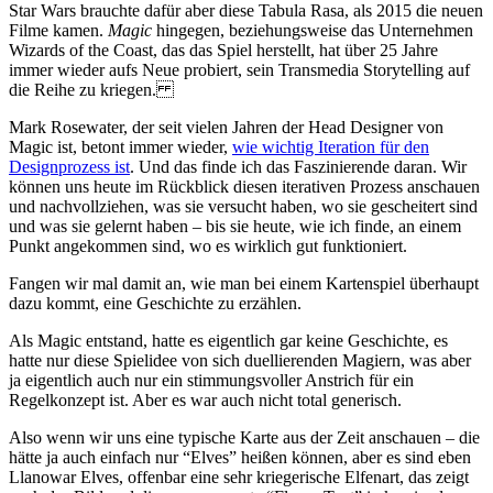
Star Wars brauchte dafür aber diese Tabula Rasa, als 2015 die neuen
Filme kamen.
Magic
hingegen, beziehungsweise das Unternehmen
Wizards of the Coast, das das Spiel herstellt, hat über 25 Jahre
immer wieder aufs Neue probiert, sein Transmedia Storytelling auf
die Reihe zu kriegen.
Mark Rosewater, der seit vielen Jahren der Head Designer von
Magic ist, betont immer wieder,
wie wichtig Iteration für den
Designprozess ist
. Und das finde ich das Faszinierende daran. Wir
können uns heute im Rückblick diesen iterativen Prozess anschauen
und nachvollziehen, was sie versucht haben, wo sie gescheitert sind
und was sie gelernt haben – bis sie heute, wie ich finde, an einem
Punkt angekommen sind, wo es wirklich gut funktioniert.
Fangen wir mal damit an, wie man bei einem Kartenspiel überhaupt
dazu kommt, eine Geschichte zu erzählen.
Als Magic entstand, hatte es eigentlich gar keine Geschichte, es
hatte nur diese Spielidee von sich duellierenden Magiern, was aber
ja eigentlich auch nur ein stimmungsvoller Anstrich für ein
Regelkonzept ist. Aber es war auch nicht total generisch.
Also wenn wir uns eine typische Karte aus der Zeit anschauen – die
hätte ja auch einfach nur “Elves” heißen können, aber es sind eben
Llanowar Elves, offenbar eine sehr kriegerische Elfenart, das zeigt