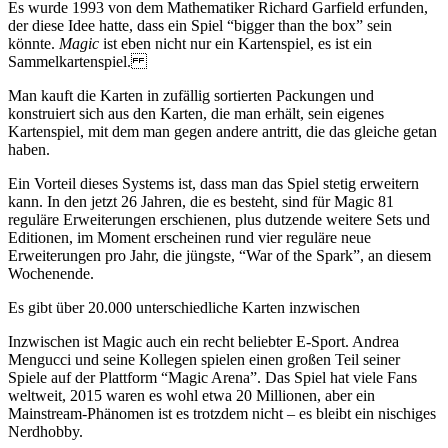
Es wurde 1993 von dem Mathematiker Richard Garfield erfunden,
der diese Idee hatte, dass ein Spiel “bigger than the box” sein
könnte.
Magic
ist eben nicht nur ein Kartenspiel, es ist ein
Sammelkartenspiel.
Man kauft die Karten in zufällig sortierten Packungen und
konstruiert sich aus den Karten, die man erhält, sein eigenes
Kartenspiel, mit dem man gegen andere antritt, die das gleiche getan
haben.
Ein Vorteil dieses Systems ist, dass man das Spiel stetig erweitern
kann. In den jetzt 26 Jahren, die es besteht, sind für Magic 81
reguläre Erweiterungen erschienen, plus dutzende weitere Sets und
Editionen, im Moment erscheinen rund vier reguläre neue
Erweiterungen pro Jahr, die jüngste, “War of the Spark”, an diesem
Wochenende.
Es gibt über 20.000 unterschiedliche Karten inzwischen
Inzwischen ist Magic auch ein recht beliebter E-Sport. Andrea
Mengucci und seine Kollegen spielen einen großen Teil seiner
Spiele auf der Plattform “Magic Arena”. Das Spiel hat viele Fans
weltweit, 2015 waren es wohl etwa 20 Millionen, aber ein
Mainstream-Phänomen ist es trotzdem nicht – es bleibt ein nischiges
Nerdhobby.