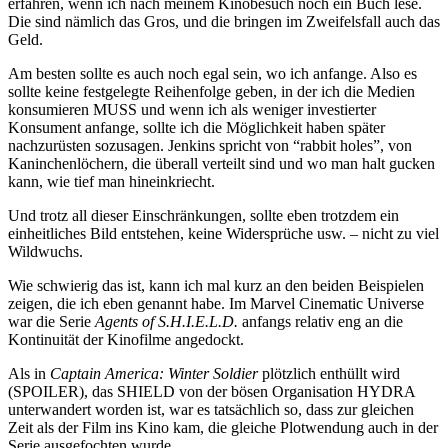
erfahren, wenn ich nach meinem Kinobesuch noch ein Buch lese.
Die sind nämlich das Gros, und die bringen im Zweifelsfall auch das
Geld.
Am besten sollte es auch noch egal sein, wo ich anfange. Also es
sollte keine festgelegte Reihenfolge geben, in der ich die Medien
konsumieren MUSS und wenn ich als weniger investierter
Konsument anfange, sollte ich die Möglichkeit haben später
nachzurüsten sozusagen. Jenkins spricht von “rabbit holes”, von
Kaninchenlöchern, die überall verteilt sind und wo man halt gucken
kann, wie tief man hineinkriecht.
Und trotz all dieser Einschränkungen, sollte eben trotzdem ein
einheitliches Bild entstehen, keine Widersprüche usw. – nicht zu viel
Wildwuchs.
Wie schwierig das ist, kann ich mal kurz an den beiden Beispielen
zeigen, die ich eben genannt habe. Im Marvel Cinematic Universe
war die Serie
Agents of S.H.I.E.L.D.
anfangs relativ eng an die
Kontinuität der Kinofilme angedockt.
Als in
Captain America: Winter Soldier
plötzlich enthüllt wird
(SPOILER), das SHIELD von der bösen Organisation HYDRA
unterwandert worden ist, war es tatsächlich so, dass zur gleichen
Zeit als der Film ins Kino kam, die gleiche Plotwendung auch in der
Serie ausgefochten wurde.