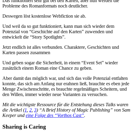
Das funktioniert sehr gut bei den Karten, aber nun werden die
Probleme des Romanformats noch deutlicher.
Deswegen löst kostenlose Webfiction sie ab.
Und weil da so gut funktioniert, kann man sich wieder dem
Potenzial von “Geschichte auf den Karten” zuwenden und
entwickelt die “Story Spotlights”.
Jetzt endlich ist alles verbunden. Charaktere, Geschichten und
Karten passen zusammen
Und geben sogar die Sicherheit, in einem “Event Set” wieder
zusätzlich einem Roman eine Chance zu geben.
Aber damit das möglich war, und sich das volle Potenzial entfalten
konnte, das sich am Anfang nur erahnen ließ, brauchte es eben jede
Menge Zwischenschritte, es brauchte regelmäßiges Scheitern, und
den Willen, immer wieder neue Varianten zu versuchen.
Mit die wichtigste Ressource für die Entstehung dieses Talks waren
die Artikel (
1
,
2
,
3
) “A Brief History of Magic Publishing” von Sam
Keeper und
eine Folge des “Vorthos Cast”
.
Sharing is Caring