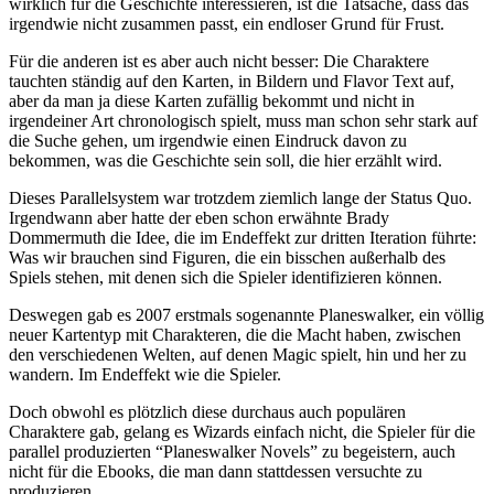
wirklich für die Geschichte interessieren, ist die Tatsache, dass das
irgendwie nicht zusammen passt, ein endloser Grund für Frust.
Für die anderen ist es aber auch nicht besser: Die Charaktere
tauchten ständig auf den Karten, in Bildern und Flavor Text auf,
aber da man ja diese Karten zufällig bekommt und nicht in
irgendeiner Art chronologisch spielt, muss man schon sehr stark auf
die Suche gehen, um irgendwie einen Eindruck davon zu
bekommen, was die Geschichte sein soll, die hier erzählt wird.
Dieses Parallelsystem war trotzdem ziemlich lange der Status Quo.
Irgendwann aber hatte der eben schon erwähnte Brady
Dommermuth die Idee, die im Endeffekt zur dritten Iteration führte:
Was wir brauchen sind Figuren, die ein bisschen außerhalb des
Spiels stehen, mit denen sich die Spieler identifizieren können.
Deswegen gab es 2007 erstmals sogenannte Planeswalker, ein völlig
neuer Kartentyp mit Charakteren, die die Macht haben, zwischen
den verschiedenen Welten, auf denen Magic spielt, hin und her zu
wandern. Im Endeffekt wie die Spieler.
Doch obwohl es plötzlich diese durchaus auch populären
Charaktere gab, gelang es Wizards einfach nicht, die Spieler für die
parallel produzierten “Planeswalker Novels” zu begeistern, auch
nicht für die Ebooks, die man dann stattdessen versuchte zu
produzieren.