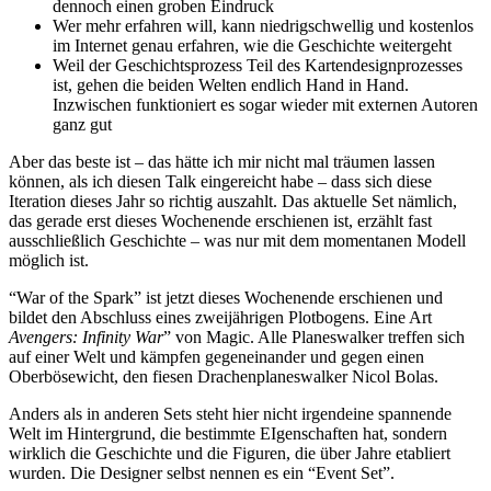
dennoch einen groben Eindruck
Wer mehr erfahren will, kann niedrigschwellig und kostenlos
im Internet genau erfahren, wie die Geschichte weitergeht
Weil der Geschichtsprozess Teil des Kartendesignprozesses
ist, gehen die beiden Welten endlich Hand in Hand.
Inzwischen funktioniert es sogar wieder mit externen Autoren
ganz gut
Aber das beste ist – das hätte ich mir nicht mal träumen lassen
können, als ich diesen Talk eingereicht habe – dass sich diese
Iteration dieses Jahr so richtig auszahlt. Das aktuelle Set nämlich,
das gerade erst dieses Wochenende erschienen ist, erzählt fast
ausschließlich Geschichte – was nur mit dem momentanen Modell
möglich ist.
“War of the Spark” ist jetzt dieses Wochenende erschienen und
bildet den Abschluss eines zweijährigen Plotbogens. Eine Art
Avengers: Infinity War
” von Magic. Alle Planeswalker treffen sich
auf einer Welt und kämpfen gegeneinander und gegen einen
Oberbösewicht, den fiesen Drachenplaneswalker Nicol Bolas.
Anders als in anderen Sets steht hier nicht irgendeine spannende
Welt im Hintergrund, die bestimmte EIgenschaften hat, sondern
wirklich die Geschichte und die Figuren, die über Jahre etabliert
wurden. Die Designer selbst nennen es ein “Event Set”.