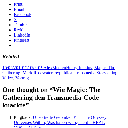
Print
Email
Facebook
X
Tumblr
Reddit
LinkedIn
Pinterest
Related
Posted
Author
Categories
Tags
15/05/2019
15/05/2019
Alex
Medien
Henry Jenkins
,
Magic: The
on
Gathering
,
Mark Rosewater
,
re:publica
,
Transmedia Storytelling
,
Video
,
Vortrag
One thought on “Wie Magic: The
Gathering den Transmedia-Code
knackte”
Pingback:
Unsortierte Gedanken #11: The Odyssey,
Universes Within, Was haben wir gelacht – REAL
VIRTUALITY