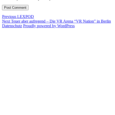
Post
Previous
Previous
LEXPOD
Next
post:
Next
Teuer aber aufregend – Die VR Arena “VR Nation” in Berlin
navigation
post:
Datenschutz
Proudly powered by WordPress