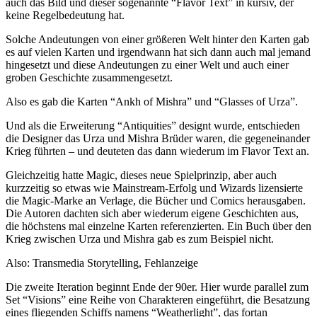
auch das Bild und dieser sogenannte “Flavor Text” in kursiv, der
keine Regelbedeutung hat.
Solche Andeutungen von einer größeren Welt hinter den Karten gab
es auf vielen Karten und irgendwann hat sich dann auch mal jemand
hingesetzt und diese Andeutungen zu einer Welt und auch einer
groben Geschichte zusammengesetzt.
Also es gab die Karten “Ankh of Mishra” und “Glasses of Urza”.
Und als die Erweiterung “Antiquities” designt wurde, entschieden
die Designer das Urza und Mishra Brüder waren, die gegeneinander
Krieg führten – und deuteten das dann wiederum im Flavor Text an.
Gleichzeitig hatte Magic, dieses neue Spielprinzip, aber auch
kurzzeitig so etwas wie Mainstream-Erfolg und Wizards lizensierte
die Magic-Marke an Verlage, die Bücher und Comics herausgaben.
Die Autoren dachten sich aber wiederum eigene Geschichten aus,
die höchstens mal einzelne Karten referenzierten. Ein Buch über den
Krieg zwischen Urza und Mishra gab es zum Beispiel nicht.
Also: Transmedia Storytelling, Fehlanzeige
Die zweite Iteration beginnt Ende der 90er. Hier wurde parallel zum
Set “Visions” eine Reihe von Charakteren eingeführt, die Besatzung
eines fliegenden Schiffs namens “Weatherlight”, das fortan