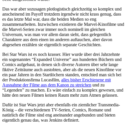
Das war aber sozusagen plotlogistisch gleichzeitig so komplex und
anscheinend im Payoff trotzdem irgendwie nicht krass genug, dass
es das letzte Mal war, dass die beiden Medien so eng
zusammenarbeiten. Inzwischen existieren die Marvel-Kinofilme und
die Marvel-Serien zwar immer noch nominell im gleichen
Universum, was man vor allem daran sieht, dass gelegentlich
Charaktere aus dem einen im anderen auftauchen, aber davon
abgesehen erzählen sie eigentlich separate Geschichten.
Bei Star Wars ist es noch krasser. Hier wurde über drei Jahrzehnte
ein sogenanntes “Expanded Universe” aus hunderten Büchern und
Comics aufgebaut, in denen sich diverse Autoren über sehr lange
fiktive Zeiträume auch austobten, aber als die neuen Kinofilme vor
ein paar Jahren in den Startlöchern standen, entschied man sich bei
der Produktionsfirma Lucasfilm,
alles bisher Erschienene mit
Ausnahme der Filme aus dem Kanon zu streichen
und zu
“Legenden” zu machen. Es wäre einfach zu komplex gewesen, und
hätte den neuen Filmen keinen Raum mehr zum Atmen gelassen.
Dafür ist Star Wars jetzt aber ebenfalls ein ziemlicher Transmedia-
König – die verschiedenen TV-Serien, Comics, Romane und
natürlich die Filme sind eng aneinander angebunden und bieten
eigentlich genau das, was Jenkins definiert.