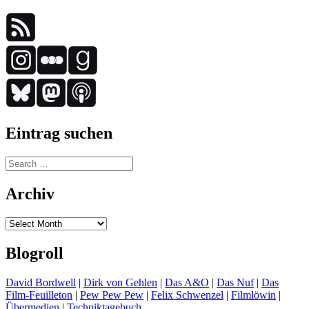
Eintrag suchen
Search
for:
Archiv
Archiv
Blogroll
David Bordwell
|
Dirk von Gehlen
|
Das A&O
|
Das Nuf
|
Das
Film-Feuilleton
|
Pew Pew Pew
|
Felix Schwenzel
|
Filmlöwin
|
Übermedien
|
Techniktagebuch