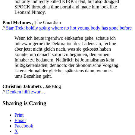
not only indirectly killed KIRK’s dad, but also dragged
SPOCK through a time portal and made him look like
Leonard Nimoy.
Paul McInnes
, The Guardian
//
Star Trek: boldly going where no hot young body has gone before
Wenn ich heute irgendwo einkaufen gehe, schaue ich
mir zwar gerne die Dekoration des Ladens an, rechne
aber jetzt nicht gleich nach, was sie gekostet haben
könnte, um danach sofort zu beginnen, den armen
Inhaber zu bedauern. Natürlich ist Journalismus kein
Süßigkeitenladen, dennoch: der ökonomische Vorgang
ist erst einmal der gleiche, spätestens dann, wenn es
ums Bezahlen geht.
Christian Jakubetz
, JakBlog
//
Denken hilft zwar…
Sharing is Caring
Print
Email
Facebook
X