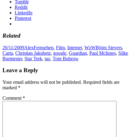
Tumblr
Reddit
LinkedIn
Pinterest
Related
Posted
Author
Categories
Tags
20/11/2009
Alex
Fernsehen
,
Film
,
Internet
,
WzW
Björn Sievers
,
on
Carta
,
Christian Jakubetz
,
google
,
Guardian
,
Paul McInnes
,
Silke
Burmester
,
Star Trek
,
taz
,
Tom Buhrow
Leave a Reply
Your email address will not be published.
Required fields are
marked
*
Comment
*