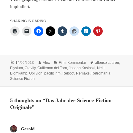
implodiert
.
SHARING IS CARING
Posted
Author
Categories
Tags
14/06/2013
Alex
Film
,
Kommentar
alfonso cuaron
,
on
Elysium
,
Gravity
,
Guillermo del Toro
,
Joseph Kosinski
,
Neill
Blomkamp
,
Oblivion
,
pacific rim
,
Reboot
,
Remake
,
Retromania
,
Science Fiction
5 thoughts on “Das Jahr der Science-Fiction-
Originale”
Gerold
says: