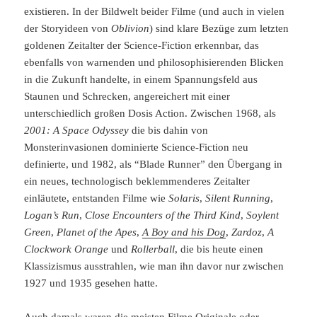
existieren. In der Bildwelt beider Filme (und auch in vielen
der Storyideen von
Oblivion
) sind klare Bezüge zum letzten
goldenen Zeitalter der Science-Fiction erkennbar, das
ebenfalls von warnenden und philosophisierenden Blicken
in die Zukunft handelte, in einem Spannungsfeld aus
Staunen und Schrecken, angereichert mit einer
unterschiedlich großen Dosis Action. Zwischen 1968, als
2001: A Space Odyssey
die bis dahin von
Monsterinvasionen dominierte Science-Fiction neu
definierte, und 1982, als “Blade Runner” den Übergang in
ein neues, technologisch beklemmenderes Zeitalter
einläutete, entstanden Filme wie
Solaris
,
Silent Running
,
Logan’s Run
,
Close Encounters of the Third Kind
,
Soylent
Green
,
Planet of the Apes
,
A Boy and his Dog
,
Zardoz
,
A
Clockwork Orange
und
Rollerball
, die bis heute einen
Klassizismus ausstrahlen, wie man ihn davor nur zwischen
1927 und 1935 gesehen hatte.
Auch damals waren die meisten Filme Originale oder