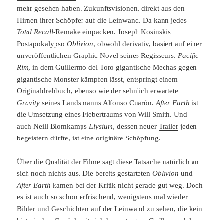
mehr gesehen haben. Zukunftsvisionen, direkt aus den
Hirnen ihrer Schöpfer auf die Leinwand. Da kann jedes
Total Recall
-Remake einpacken. Joseph Kosinskis
Postapokalypso
Oblivion
, obwohl
derivativ
, basiert auf einer
unveröffentlichen Graphic Novel seines Regisseurs.
Pacific
Rim
, in dem Guillermo del Toro gigantische Mechas gegen
gigantische Monster kämpfen lässt, entspringt einem
Originaldrehbuch, ebenso wie der sehnlich erwartete
Gravity
seines Landsmanns Alfonso Cuarón.
After Earth
ist
die Umsetzung eines Fiebertraums von Will Smith. Und
auch Neill Blomkamps
Elysium
, dessen neuer
Trailer
jeden
begeistern dürfte, ist eine originäre Schöpfung.
Über die Qualität der Filme sagt diese Tatsache natürlich an
sich noch nichts aus. Die bereits gestarteten
Oblivion
und
After Earth
kamen bei der Kritik nicht gerade gut weg. Doch
es ist auch so schon erfrischend, wenigstens mal wieder
Bilder und Geschichten auf der Leinwand zu sehen, die kein