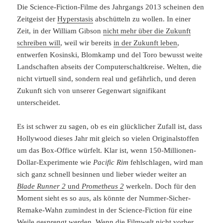
Die Science-Fiction-Filme des Jahrgangs 2013 scheinen den
Zeitgeist der
Hyperstasis
abschütteln zu wollen. In einer
Zeit, in der William Gibson
nicht mehr über die Zukunft
schreiben will
, weil wir bereits
in der Zukunft leben
,
entwerfen Kosinski, Blomkamp und del Toro bewusst weite
Landschaften abseits der Computerschaltkreise. Welten, die
nicht virtuell sind, sondern real und gefährlich, und deren
Zukunft sich von unserer Gegenwart signifikant
unterscheidet.
Es ist schwer zu sagen, ob es ein glücklicher Zufall ist, dass
Hollywood dieses Jahr mit gleich so vielen Originalstoffen
um das Box-Office würfelt. Klar ist, wenn 150-Millionen-
Dollar-Experimente wie
Pacific Rim
fehlschlagen, wird man
sich ganz schnell besinnen und lieber wieder weiter an
Blade Runner 2
und
Prometheus 2
werkeln. Doch für den
Moment sieht es so aus, als könnte der Nummer-Sicher-
Remake-Wahn zumindest in der Science-Fiction für eine
Weile gesprengt werden. Wenn die Filmwelt nicht vorher