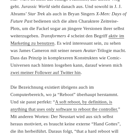
geht.
Jurassic World
sieht danach aus. Und sowohl in J. J.
Abrams’
Star Trek
als auch in Bryan Singers
X-Men: Days of
Future Past
bedienen sich die alten Charaktere Zeitreise-
Plots, um die Fackel sogar an jüngere Versionen ihrer selbst
weiterzugeben.
Transformers 4
scheint den Begriff
aktiv im
Marketing zu benutzen
. Es wird interessant sein, zu sehen
was James Cameron mit seiner neuen
Avatar
-Trilogie macht.
Dass das Prinzip in komplexeren Konstrukten wie Comic-
Universen nach hinten losgehen kann, darauf wiesen mich
zwei meiner Follower auf Twitter hin
.
Die Bezeichnung existiert übrigens auch im
Computerbereich, wo ja “Reboot” überhaupt herstammt.
Und sie passt perfekt: “
A soft reboot, by definition, is
anything that uses only software to reboot the controller.
”
Mit anderen Worten: Der Neustart wird aus sich selbst
heraus motiviert, es braucht keine externe “Hand Gottes”,
die ihn herbeiführt. Daraus folgt, “that a hard reboot will