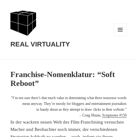
MENU
AND
REAL VIRTUALITY
WIDGETS
Franchise-Nomenklatur: “Soft
Reboot”
“I’m not sure there’s that much value in determining what these nonsense words
mean anyway. They’re mostly for bloggers and entertainment journalists
to bandy about as they attempt to draw clicks to their website.”
– Craig Mazin,
Scriptnotes #150
In der wackren neuen Welt des Film-Franchising versuchen
Macher und Beobachter noch immer, der verschiedenen
Strategien habhaft zu werden – auch, indem sie ihnen