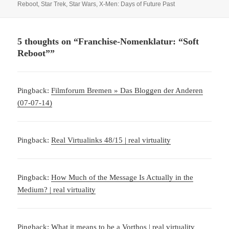
on
Reboot
,
Star Trek
,
Star Wars
,
X-Men: Days of Future Past
5 thoughts on “Franchise-Nomenklatur: “Soft
Reboot””
Pingback:
Filmforum Bremen » Das Bloggen der Anderen
(07-07-14)
Pingback:
Real Virtualinks 48/15 | real virtuality
Pingback:
How Much of the Message Is Actually in the
Medium? | real virtuality
Pingback:
What it means to be a Vorthos | real virtuality