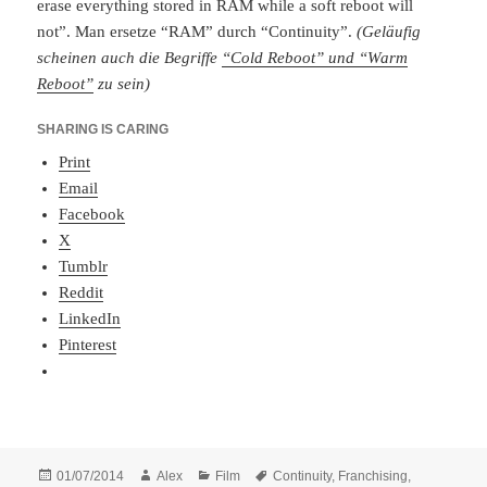
erase everything stored in RAM while a soft reboot will
not”. Man ersetze “RAM” durch “Continuity”.
(Geläufig
scheinen auch die Begriffe
“Cold Reboot” und “Warm
Reboot”
zu sein)
SHARING IS CARING
Print
Email
Facebook
X
Tumblr
Reddit
LinkedIn
Pinterest
Posted
Author
Categories
Tags
01/07/2014
Alex
Film
Continuity
,
Franchising
,