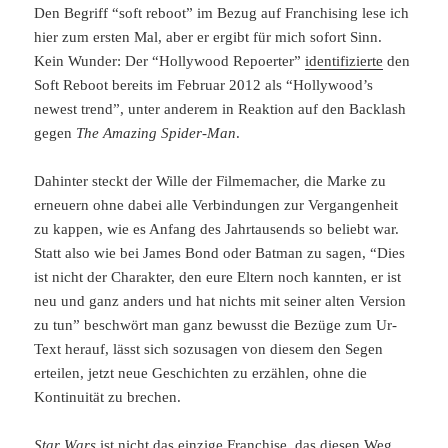
Den Begriff “soft reboot” im Bezug auf Franchising lese ich
hier zum ersten Mal, aber er ergibt für mich sofort Sinn.
Kein Wunder: Der “Hollywood Repoerter”
identifizierte
den
Soft Reboot bereits im Februar 2012 als “Hollywood’s
newest trend”, unter anderem in Reaktion auf den Backlash
gegen
The Amazing Spider-Man
.
Dahinter steckt der Wille der Filmemacher, die Marke zu
erneuern ohne dabei alle Verbindungen zur Vergangenheit
zu kappen, wie es Anfang des Jahrtausends so beliebt war.
Statt also wie bei James Bond oder Batman zu sagen, “Dies
ist nicht der Charakter, den eure Eltern noch kannten, er ist
neu und ganz anders und hat nichts mit seiner alten Version
zu tun” beschwört man ganz bewusst die Bezüge zum Ur-
Text herauf, lässt sich sozusagen von diesem den Segen
erteilen, jetzt neue Geschichten zu erzählen, ohne die
Kontinuität zu brechen.
Star Wars
ist nicht das einzige Franchise, das diesen Weg