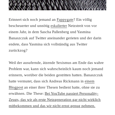
Erinnert sich noch jemand an
Fappygate
? Ein völlig
bescheuerter und unnötig
eskalierter
Netzstreit von vor
einem Jahr, in dem Sascha Pallenberg und Yasmina
Banaszczuk auf Twitter aneinander gerieten und der darin
endete, dass Yasmina sich vollständig aus Twitter
zurückzog?
Weil der ausufernde, ätzende Sexismus am Ende das wahre
Problem war, kann sich wahrscheinlich kaum noch jemand
erinnern, worüber die beiden gestritten hatten. Banaszczuk
hatte vermutet, dass sich Andreas Rickmann in
einem
Blogpost
an einer ihrer Thesen bedient hatte, ohne sie zu
erwähnen. Die These:
Bei YouTube passiert Personality-
Zeugs, das wir als erste Netzgeneration gar nicht wirklich
mitbekommen und das wir nicht ernst genug nehmen.