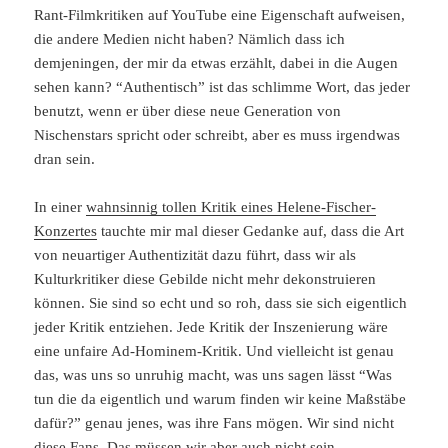
Rant-Filmkritiken auf YouTube eine Eigenschaft aufweisen,
die andere Medien nicht haben? Nämlich dass ich
demjeningen, der mir da etwas erzählt, dabei in die Augen
sehen kann? “Authentisch” ist das schlimme Wort, das jeder
benutzt, wenn er über diese neue Generation von
Nischenstars spricht oder schreibt, aber es muss irgendwas
dran sein.
In einer
wahnsinnig tollen Kritik eines Helene-Fischer-
Konzertes
tauchte mir mal dieser Gedanke auf, dass die Art
von neuartiger Authentizität dazu führt, dass wir als
Kulturkritiker diese Gebilde nicht mehr dekonstruieren
können. Sie sind so echt und so roh, dass sie sich eigentlich
jeder Kritik entziehen. Jede Kritik der Inszenierung wäre
eine unfaire Ad-Hominem-Kritik. Und vielleicht ist genau
das, was uns so unruhig macht, was uns sagen lässt “Was
tun die da eigentlich und warum finden wir keine Maßstäbe
dafür?” genau jenes, was ihre Fans mögen. Wir sind nicht
diese Fans. Das müssen wir aber auch nicht sein.