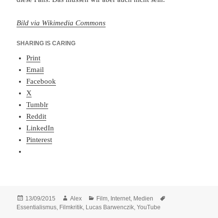
Bild via Wikimedia Commons
SHARING IS CARING
Print
Email
Facebook
X
Tumblr
Reddit
LinkedIn
Pinterest
Posted
Author
Categories
Tags
13/09/2015
Alex
Film
,
Internet
,
Medien
on
Essentialismus
,
Filmkritik
,
Lucas Barwenczik
,
YouTube