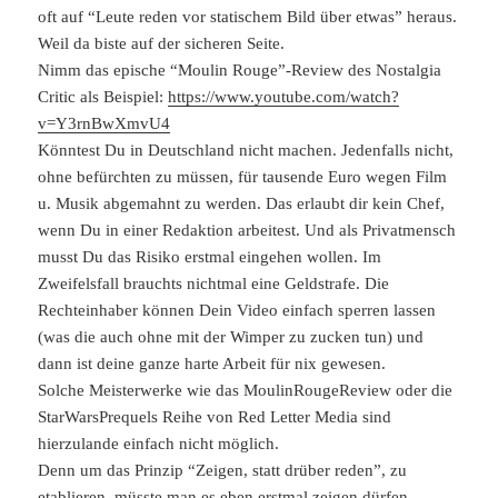
oft auf “Leute reden vor statischem Bild über etwas” heraus.
Weil da biste auf der sicheren Seite.
Nimm das epische “Moulin Rouge”-Review des Nostalgia
Critic als Beispiel:
https://www.youtube.com/watch?
v=Y3rnBwXmvU4
Könntest Du in Deutschland nicht machen. Jedenfalls nicht,
ohne befürchten zu müssen, für tausende Euro wegen Film
u. Musik abgemahnt zu werden. Das erlaubt dir kein Chef,
wenn Du in einer Redaktion arbeitest. Und als Privatmensch
musst Du das Risiko erstmal eingehen wollen. Im
Zweifelsfall brauchts nichtmal eine Geldstrafe. Die
Rechteinhaber können Dein Video einfach sperren lassen
(was die auch ohne mit der Wimper zu zucken tun) und
dann ist deine ganze harte Arbeit für nix gewesen.
Solche Meisterwerke wie das MoulinRougeReview oder die
StarWarsPrequels Reihe von Red Letter Media sind
hierzulande einfach nicht möglich.
Denn um das Prinzip “Zeigen, statt drüber reden”, zu
etablieren, müsste man es eben erstmal zeigen dürfen.