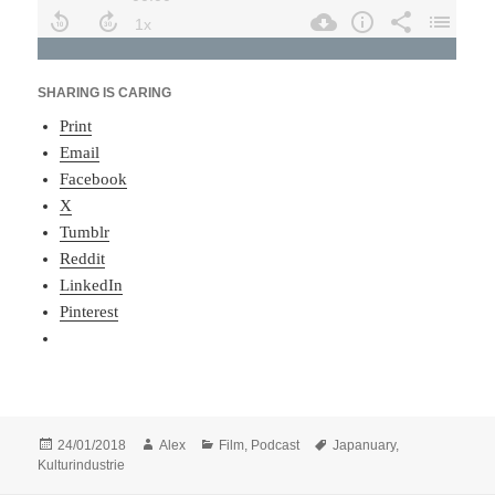
SHARING IS CARING
Print
Email
Facebook
X
Tumblr
Reddit
LinkedIn
Pinterest
Posted
Author
Categories
Tags
24/01/2018
Alex
Film
,
Podcast
Japanuary
,
on
Kulturindustrie