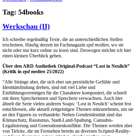
Tag:
54books
Werkschau (II)
Ich schreibe regelmäßig Texte, die an unterschiedlichen Stellen
erscheinen. Häufig derzeit im Fachmagazin
epd medien
, wo sie
nicht oder nur kurz online zu lesen sind. Deswegen möchte ich hier
einen kleinen Überblick geben.
Über den ARD Audiothek Original-Podcast “Lost in Neulich”
(Kritik in
epd medien
25/2022)
“Alle Stränge aber, die sich eher um persönliche Gefühle und
Identitätsfindung drehen, sind mit viel Liebe und
Einfühlungsvermögen für die Charaktere komponiert, die schnell
mit ihren Sprecherinnen und Sprechern verwachsen. Auch hier
ähnelt die Serie vielen anderen Soaps: ‘Lost in Neulich’ scheint fest
entschlossen, alle aktuell zeitgeistigen Themen mitzunehmen, um sie
an den Figuren zu verhandeln: Neben Genderidentität sind das
Klimaschutz, Rassismus, Stadt-Land-Spaltung, Cannabis-
Legalisierung und Generationenkonflikte. Die Themen werden aber
von Tielcke, die im Fernsehen bereits an diversen Scripted-Reality-