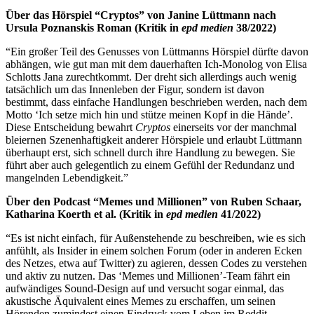
Über das Hörspiel “Cryptos” von Janine Lüttmann nach
Ursula Poznanskis Roman (Kritik in
epd medien
38/2022)
“Ein großer Teil des Genusses von Lüttmanns Hörspiel dürfte davon
abhängen, wie gut man mit dem dauerhaften Ich-Monolog von Elisa
Schlotts Jana zurechtkommt. Der dreht sich allerdings auch wenig
tatsächlich um das Innenleben der Figur, sondern ist davon
bestimmt, dass einfache Handlungen beschrieben werden, nach dem
Motto ‘Ich setze mich hin und stütze meinen Kopf in die Hände’.
Diese Entscheidung bewahrt
Cryptos
einerseits vor der manchmal
bleiernen Szenenhaftigkeit anderer Hörspiele und erlaubt Lüttmann
überhaupt erst, sich schnell durch ihre Handlung zu bewegen. Sie
führt aber auch gelegentlich zu einem Gefühl der Redundanz und
mangelnden Lebendigkeit.”
Über den Podcast “Memes und Millionen” von Ruben Schaar,
Katharina Koerth et al. (Kritik in
epd medien
41/2022)
“Es ist nicht einfach, für Außenstehende zu beschreiben, wie es sich
anfühlt, als Insider in einem solchen Forum (oder in anderen Ecken
des Netzes, etwa auf Twitter) zu agieren, dessen Codes zu verstehen
und aktiv zu nutzen. Das ‘Memes und Millionen’-Team fährt ein
aufwändiges Sound-Design auf und versucht sogar einmal, das
akustische Äquivalent eines Memes zu erschaffen, um seinen
Hörenden zumindest einen Eindruck vom Leben im Reddit-