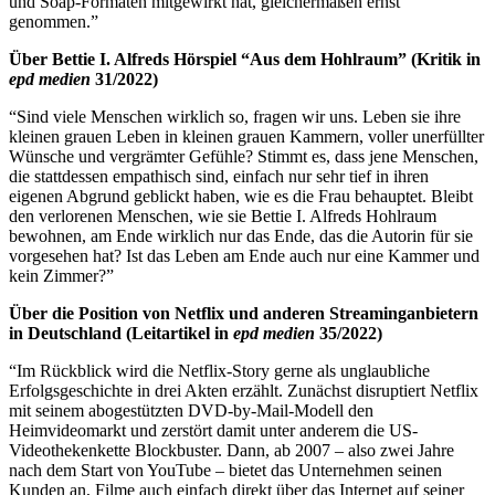
und Soap-Formaten mitgewirkt hat, gleichermaßen ernst
genommen.”
Über Bettie I. Alfreds Hörspiel “Aus dem Hohlraum” (Kritik in
epd medien
31/2022)
“Sind viele Menschen wirklich so, fragen wir uns. Leben sie ihre
kleinen grauen Leben in kleinen grauen Kammern, voller unerfüllter
Wünsche und vergrämter Gefühle? Stimmt es, dass jene Menschen,
die stattdessen empathisch sind, einfach nur sehr tief in ihren
eigenen Abgrund geblickt haben, wie es die Frau behauptet. Bleibt
den verlorenen Menschen, wie sie Bettie I. Alfreds Hohlraum
bewohnen, am Ende wirklich nur das Ende, das die Autorin für sie
vorgesehen hat? Ist das Leben am Ende auch nur eine Kammer und
kein Zimmer?”
Über die Position von Netflix und anderen Streaminganbietern
in Deutschland (Leitartikel in
epd medien
35/2022)
“Im Rückblick wird die Netflix-Story gerne als unglaubliche
Erfolgsgeschichte in drei Akten erzählt. Zunächst disruptiert Netflix
mit seinem abogestützten DVD-by-Mail-Modell den
Heimvideomarkt und zerstört damit unter anderem die US-
Videothekenkette Blockbuster. Dann, ab 2007 – also zwei Jahre
nach dem Start von YouTube – bietet das Unternehmen seinen
Kunden an, Filme auch einfach direkt über das Internet auf seiner