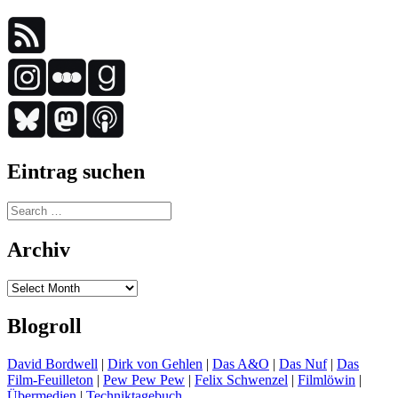
Eintrag suchen
Search
for:
Archiv
Archiv
Blogroll
David Bordwell
|
Dirk von Gehlen
|
Das A&O
|
Das Nuf
|
Das
Film-Feuilleton
|
Pew Pew Pew
|
Felix Schwenzel
|
Filmlöwin
|
Übermedien
|
Techniktagebuch