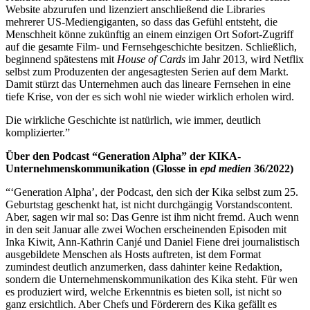
Website abzurufen und lizenziert anschließend die Libraries
mehrerer US-Mediengiganten, so dass das Gefühl entsteht, die
Menschheit könne zukünftig an einem einzigen Ort Sofort-Zugriff
auf die gesamte Film- und Fernsehgeschichte besitzen. Schließlich,
beginnend spätestens mit
House of Cards
im Jahr 2013, wird Netflix
selbst zum Produzenten der angesagtesten Serien auf dem Markt.
Damit stürzt das Unternehmen auch das lineare Fernsehen in eine
tiefe Krise, von der es sich wohl nie wieder wirklich erholen wird.
Die wirkliche Geschichte ist natürlich, wie immer, deutlich
komplizierter.”
Über den Podcast “Generation Alpha” der KIKA-
Unternehmenskommunikation (Glosse in
epd medien
36/2022)
“‘Generation Alpha’, der Podcast, den sich der Kika selbst zum 25.
Geburtstag geschenkt hat, ist nicht durchgängig Vorstandscontent.
Aber, sagen wir mal so: Das Genre ist ihm nicht fremd. Auch wenn
in den seit Januar alle zwei Wochen erscheinenden Episoden mit
Inka Kiwit, Ann-Kathrin Canjé und Daniel Fiene drei journalistisch
ausgebildete Menschen als Hosts auftreten, ist dem Format
zumindest deutlich anzumerken, dass dahinter keine Redaktion,
sondern die Unternehmenskommunikation des Kika steht. Für wen
es produziert wird, welche Erkenntnis es bieten soll, ist nicht so
ganz ersichtlich. Aber Chefs und Förderern des Kika gefällt es