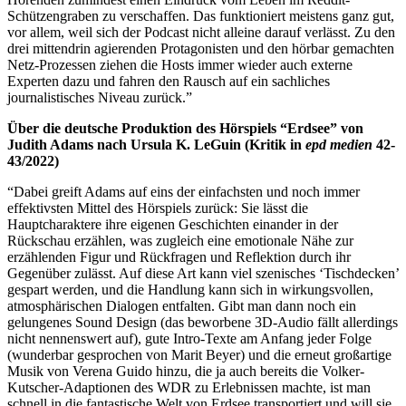
Schützengraben zu verschaffen. Das funktioniert meistens ganz gut,
vor allem, weil sich der Podcast nicht alleine darauf verlässt. Zu den
drei mittendrin agierenden Protagonisten und den hörbar gemachten
Netz-Prozessen ziehen die Hosts immer wieder auch externe
Experten dazu und fahren den Rausch auf ein sachliches
journalistisches Niveau zurück.”
Über die deutsche Produktion des Hörspiels “Erdsee” von
Judith Adams nach Ursula K. LeGuin (Kritik in
epd medien
42-
43/2022)
“Dabei greift Adams auf eins der einfachsten und noch immer
effektivsten Mittel des Hörspiels zurück: Sie lässt die
Hauptcharaktere ihre eigenen Geschichten einander in der
Rückschau erzählen, was zugleich eine emotionale Nähe zur
erzählenden Figur und Rückfragen und Reflektion durch ihr
Gegenüber zulässt. Auf diese Art kann viel szenisches ‘Tischdecken’
gespart werden, und die Handlung kann sich in wirkungsvollen,
atmosphärischen Dialogen entfalten. Gibt man dann noch ein
gelungenes Sound Design (das beworbene 3D-Audio fällt allerdings
nicht nennenswert auf), gute Intro-Texte am Anfang jeder Folge
(wunderbar gesprochen von Marit Beyer) und die erneut großartige
Musik von Verena Guido hinzu, die ja auch bereits die Volker-
Kutscher-Adaptionen des WDR zu Erlebnissen machte, ist man
schnell in die fantastische Welt von Erdsee transportiert und will sie