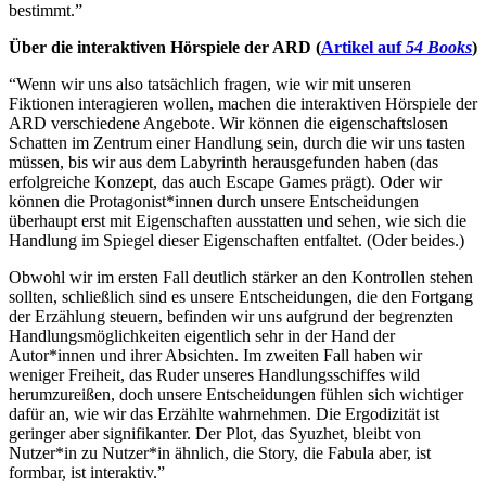
bestimmt.”
Über die interaktiven Hörspiele der ARD (
Artikel auf
54 Books
)
“Wenn wir uns also tatsächlich fragen, wie wir mit unseren
Fiktionen interagieren wollen, machen die interaktiven Hörspiele der
ARD verschiedene Angebote. Wir können die eigenschaftslosen
Schatten im Zentrum einer Handlung sein, durch die wir uns tasten
müssen, bis wir aus dem Labyrinth herausgefunden haben (das
erfolgreiche Konzept, das auch Escape Games prägt). Oder wir
können die Protagonist*innen durch unsere Entscheidungen
überhaupt erst mit Eigenschaften ausstatten und sehen, wie sich die
Handlung im Spiegel dieser Eigenschaften entfaltet. (Oder beides.)
Obwohl wir im ersten Fall deutlich stärker an den Kontrollen stehen
sollten, schließlich sind es unsere Entscheidungen, die den Fortgang
der Erzählung steuern, befinden wir uns aufgrund der begrenzten
Handlungsmöglichkeiten eigentlich sehr in der Hand der
Autor*innen und ihrer Absichten. Im zweiten Fall haben wir
weniger Freiheit, das Ruder unseres Handlungsschiffes wild
herumzureißen, doch unsere Entscheidungen fühlen sich wichtiger
dafür an, wie wir das Erzählte wahrnehmen. Die Ergodizität ist
geringer aber signifikanter. Der Plot, das Syuzhet, bleibt von
Nutzer*in zu Nutzer*in ähnlich, die Story, die Fabula aber, ist
formbar, ist interaktiv.”