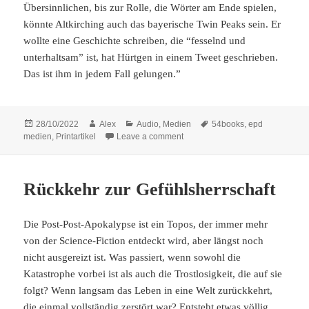
Übersinnlichen, bis zur Rolle, die Wörter am Ende spielen,
könnte Altkirching auch das bayerische Twin Peaks sein. Er
wollte eine Geschichte schreiben, die “fesselnd und
unterhaltsam” ist, hat Hürtgen in einem Tweet geschrieben.
Das ist ihm in jedem Fall gelungen.”
Posted
Author
Categories
Tags
28/10/2022
Alex
Audio
,
Medien
54books
,
epd
on
on Werkschau (II)
medien
,
Printartikel
Leave a comment
Rückkehr zur Gefühlsherrschaft
Die Post-Post-Apokalypse ist ein Topos, der immer mehr
von der Science-Fiction entdeckt wird, aber längst noch
nicht ausgereizt ist. Was passiert, wenn sowohl die
Katastrophe vorbei ist als auch die Trostlosigkeit, die auf sie
folgt? Wenn langsam das Leben in eine Welt zurückkehrt,
die einmal vollständig zerstört war? Entsteht etwas völlig