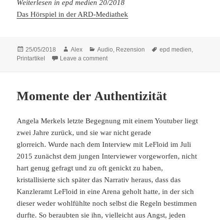
Weiterlesen in epd medien 20/2018
Das Hörspiel in der ARD-Mediathek
Posted
Author
Categories
Tags
25/05/2018
Alex
Audio
,
Rezension
epd medien
,
on
on Rückkehr zur Gefühlsherrschaft
Printartikel
Leave a comment
Momente der Authentizität
Angela Merkels letzte Begegnung mit einem Youtuber liegt
zwei Jahre zurück, und sie war nicht gerade
glorreich. Wurde nach dem Interview mit LeFloid im Juli
2015 zunächst dem jungen Interviewer vorgeworfen, nicht
hart genug gefragt und zu oft genickt zu haben,
kristallisierte sich später das Narrativ heraus, dass das
Kanzleramt LeFloid in eine Arena geholt hatte, in der sich
dieser weder wohlfühlte noch selbst die Regeln bestimmen
durfte. So beraubten sie ihn, vielleicht aus Angst, jeden