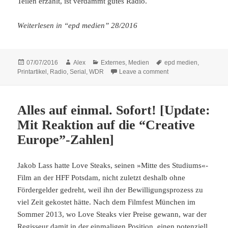
Teilen erzählt, ist verdammt gutes Radio.
Weiterlesen in “epd medien” 28/2016
Posted
Author
Categories
Tags
07/07/2016
Alex
Externes
,
Medien
epd medien
,
on
on Verdammt gutes Ra
Printartikel
,
Radio
,
Serial
,
WDR
Leave a comment
Alles auf einmal. Sofort! [Update:
Mit Reaktion auf die “Creative
Europe”-Zahlen]
Jakob Lass hatte Love Steaks, seinen »Mitte des Studiums«-
Film an der HFF Potsdam, nicht zuletzt deshalb ohne
Fördergelder gedreht, weil ihn der Bewilligungsprozess zu
viel Zeit gekostet hätte. Nach dem Filmfest München im
Sommer 2013, wo Love Steaks vier Preise gewann, war der
Regisseur damit in der einmaligen Position, einen potenziell