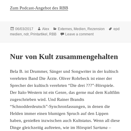
Zum Podcast-Angebot des RBB
Posted
Author
Categories
Tags
06/03/2017
Alex
Externes
,
Medien
,
Rezension
epd
on
on Beinahe unaufhalts
medien
,
ndr
,
Printartikel
,
RBB
Leave a comment
Nur von Kult zusammengehalten
Bela B. ist Drummer, Sänger und Songwriter in der kultisch
verehrten Band Die Ärzte. Oliver Rohrbeck ist einer der
Sprecher der kultisch verehrten “Die drei ???”-Hörspiele.
Der Italo-Western ist ein Genre, das gerne mal dem Kultfilm
zugeschrieben wird. Und Rainer Brandts
“Schnodderdeutsch”-Synchronfassungen, in denen die
Helden immer einen blumigen Spruch auf den Lippen
haben, genießen inzwischen auch Kultstatus. Wenn all diese
Dinge gleichzeitig auftreten, wie im Hörspiel
Sartana –