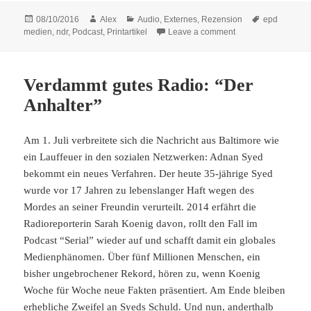
Posted
Author
Categories
Tags
08/10/2016
Alex
Audio
,
Externes
,
Rezension
epd
on
on In der Mitte ein 
medien
,
ndr
,
Podcast
,
Printartikel
Leave a comment
Verdammt gutes Radio: “Der
Anhalter”
Am 1. Juli verbreitete sich die Nachricht aus Baltimore wie
ein Lauffeuer in den sozialen Netzwerken: Adnan Syed
bekommt ein neues Verfahren. Der heute 35-jährige Syed
wurde vor 17 Jahren zu lebenslanger Haft wegen des
Mordes an seiner Freundin verurteilt. 2014 erfährt die
Radioreporterin Sarah Koenig davon, rollt den Fall im
Podcast “Serial” wieder auf und schafft damit ein globales
Medienphänomen. Über fünf Millionen Menschen, ein
bisher ungebrochener Rekord, hören zu, wenn Koenig
Woche für Woche neue Fakten präsentiert. Am Ende bleiben
erhebliche Zweifel an Syeds Schuld. Und nun, anderthalb