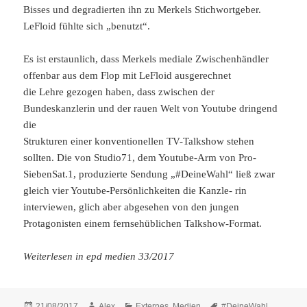
Bisses und degradierten ihn zu Merkels Stichwortgeber.
LeFloid fühlte sich „benutzt“.
Es ist erstaunlich, dass Merkels mediale Zwischenhändler
offenbar aus dem Flop mit LeFloid ausgerechnet
die Lehre gezogen haben, dass zwischen der
Bundeskanzlerin und der rauen Welt von Youtube dringend
die
Strukturen einer konventionellen TV-Talkshow stehen
sollten. Die von Studio71, dem Youtube-Arm von Pro-
SiebenSat.1, produzierte Sendung „#DeineWahl“ ließ zwar
gleich vier Youtube-Persönlichkeiten die Kanzle- rin
interviewen, glich aber abgesehen von den jungen
Protagonisten einem fernsehüblichen Talkshow-Format.
Weiterlesen in epd medien 33/2017
Posted
Author
Categories
Tags
21/08/2017
Alex
Externes
,
Medien
#DeineWahl
,