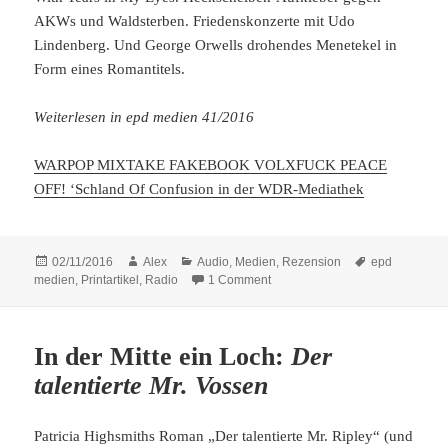
AKWs und Waldsterben. Friedenskonzerte mit Udo
Lindenberg. Und George Orwells drohendes Menetekel in
Form eines Romantitels.
Weiterlesen in epd medien 41/2016
WARPOP MIXTAKE FAKEBOOK VOLXFUCK PEACE
OFF! ‘Schland Of Confusion in der WDR-Mediathek
Posted
Author
Categories
Tags
02/11/2016
Alex
Audio
,
Medien
,
Rezension
epd
on
on Drei Minuten vor zwölf
medien
,
Printartikel
,
Radio
1 Comment
In der Mitte ein Loch:
Der
talentierte Mr. Vossen
Patricia Highsmiths Roman „Der talentierte Mr. Ripley“ (und