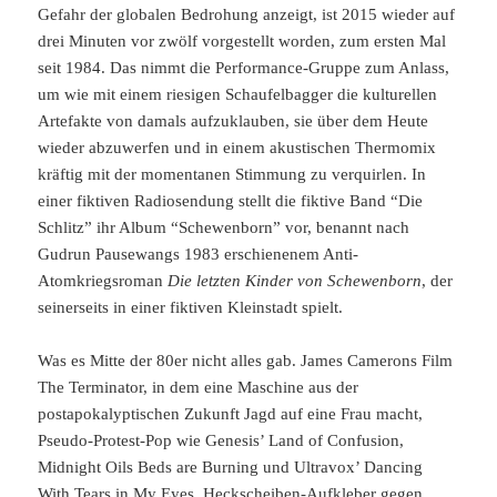
Gefahr der globalen Bedrohung anzeigt, ist 2015 wieder auf
drei Minuten vor zwölf vorgestellt worden, zum ersten Mal
seit 1984. Das nimmt die Performance-Gruppe zum Anlass,
um wie mit einem riesigen Schaufelbagger die kulturellen
Artefakte von damals aufzuklauben, sie über dem Heute
wieder abzuwerfen und in einem akustischen Thermomix
kräftig mit der momentanen Stimmung zu verquirlen. In
einer fiktiven Radiosendung stellt die fiktive Band “Die
Schlitz” ihr Album “Schewenborn” vor, benannt nach
Gudrun Pausewangs 1983 erschienenem Anti-
Atomkriegsroman
Die letzten Kinder von Schewenborn
, der
seinerseits in einer fiktiven Kleinstadt spielt.
Was es Mitte der 80er nicht alles gab. James Camerons Film
The Terminator, in dem eine Maschine aus der
postapokalyptischen Zukunft Jagd auf eine Frau macht,
Pseudo-Protest-Pop wie Genesis’ Land of Confusion,
Midnight Oils Beds are Burning und Ultravox’ Dancing
With Tears in My Eyes. Heckscheiben-Aufkleber gegen