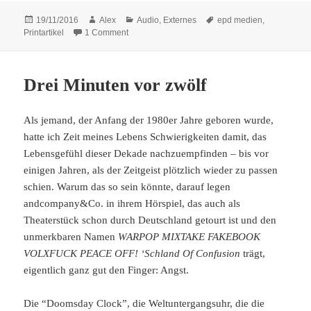
Posted
Author
Categories
Tags
19/11/2016
Alex
Audio
,
Externes
epd medien
,
on
on Nur von Kult zusammengehalten
Printartikel
1 Comment
Drei Minuten vor zwölf
Als jemand, der Anfang der 1980er Jahre geboren wurde,
hatte ich Zeit meines Lebens Schwierigkeiten damit, das
Lebensgefühl dieser Dekade nachzuempfinden – bis vor
einigen Jahren, als der Zeitgeist plötzlich wieder zu passen
schien. Warum das so sein könnte, darauf legen
andcompany&Co. in ihrem Hörspiel, das auch als
Theaterstück schon durch Deutschland getourt ist und den
unmerkbaren Namen
WARPOP MIXTAKE FAKEBOOK
VOLXFUCK PEACE OFF! ‘Schland Of Confusion
trägt,
eigentlich ganz gut den Finger: Angst.
Die “Doomsday Clock”, die Weltuntergangsuhr, die die