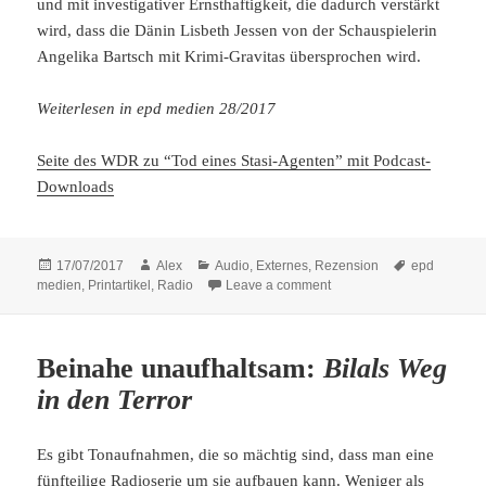
und mit investigativer Ernsthaftigkeit, die dadurch verstärkt
wird, dass die Dänin Lisbeth Jessen von der Schauspielerin
Angelika Bartsch mit Krimi-Gravitas übersprochen wird.
Weiterlesen in epd medien 28/2017
Seite des WDR zu “Tod eines Stasi-Agenten” mit Podcast-
Downloads
Posted
Author
Categories
Tags
17/07/2017
Alex
Audio
,
Externes
,
Rezension
epd
on
on Verlassene Waldwege: 
medien
,
Printartikel
,
Radio
Leave a comment
Beinahe unaufhaltsam:
Bilals Weg
in den Terror
Es gibt Tonaufnahmen, die so mächtig sind, dass man eine
fünfteilige Radioserie um sie aufbauen kann. Weniger als