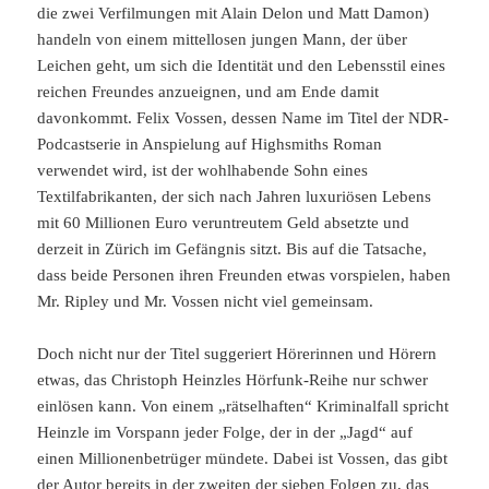
die zwei Verfilmungen mit Alain Delon und Matt Damon)
handeln von einem mittellosen jungen Mann, der über
Leichen geht, um sich die Identität und den Lebensstil eines
reichen Freundes anzueignen, und am Ende damit
davonkommt. Felix Vossen, dessen Name im Titel der NDR-
Podcastserie in Anspielung auf Highsmiths Roman
verwendet wird, ist der wohlhabende Sohn eines
Textilfabrikanten, der sich nach Jahren luxuriösen Lebens
mit 60 Millionen Euro veruntreutem Geld absetzte und
derzeit in Zürich im Gefängnis sitzt. Bis auf die Tatsache,
dass beide Personen ihren Freunden etwas vorspielen, haben
Mr. Ripley und Mr. Vossen nicht viel gemeinsam.
Doch nicht nur der Titel suggeriert Hörerinnen und Hörern
etwas, das Christoph Heinzles Hörfunk-Reihe nur schwer
einlösen kann. Von einem „rätselhaften“ Kriminalfall spricht
Heinzle im Vorspann jeder Folge, der in der „Jagd“ auf
einen Millionenbetrüger mündete. Dabei ist Vossen, das gibt
der Autor bereits in der zweiten der sieben Folgen zu, das