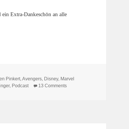
d ein Extra-Dankeschön an alle
s
en Pinkert
,
Avengers
,
Disney
,
Marvel
on Zum aktuellen Stand des Ma
inger
,
Podcast
13 Comments