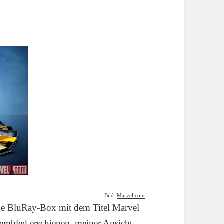
Bild:
Marvel.com
ne BluRay-Box
mit dem Titel
Marvel
sembled
erschienen, meiner Ansicht