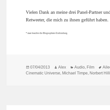
Vielen Dank an meine drei Panel-Partner un
Retweeter, die mich zu ihnen geführt haben.
* man beachte die Blogosphäre-Einbindung.
Posted
Author
Categories
Tag
07/04/2013
Alex
Audio
,
Film
Aile
on
Cinematic Universe
,
Michael Timpe
,
Norbert Hill