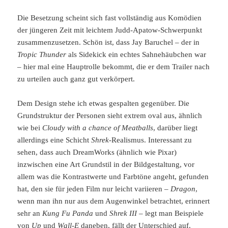
Die Besetzung scheint sich fast vollständig aus Komödien
der jüngeren Zeit mit leichtem Judd-Apatow-Schwerpunkt
zusammenzusetzen. Schön ist, dass Jay Baruchel – der in
Tropic Thunder
als Sidekick ein echtes Sahnehäubchen war
– hier mal eine Hauptrolle bekommt, die er dem Trailer nach
zu urteilen auch ganz gut verkörpert.
Dem Design stehe ich etwas gespalten gegenüber. Die
Grundstruktur der Personen sieht extrem oval aus, ähnlich
wie bei
Cloudy with a chance of Meatballs
, darüber liegt
allerdings eine Schicht
Shrek
-Realismus. Interessant zu
sehen, dass auch DreamWorks (ähnlich wie Pixar)
inzwischen eine Art Grundstil in der Bildgestaltung, vor
allem was die Kontrastwerte und Farbtöne angeht, gefunden
hat, den sie für jeden Film nur leicht variieren –
Dragon
,
wenn man ihn nur aus dem Augenwinkel betrachtet, erinnert
sehr an
Kung Fu Panda
und
Shrek III
– legt man Beispiele
von
Up
und
Wall-E
daneben, fällt der Unterschied auf.