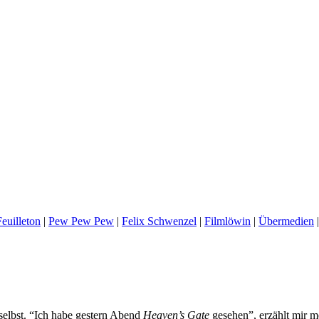
euilleton
|
Pew Pew Pew
|
Felix Schwenzel
|
Filmlöwin
|
Übermedien
 selbst. “Ich habe gestern Abend
Heaven’s Gate
gesehen”, erzählt mir m