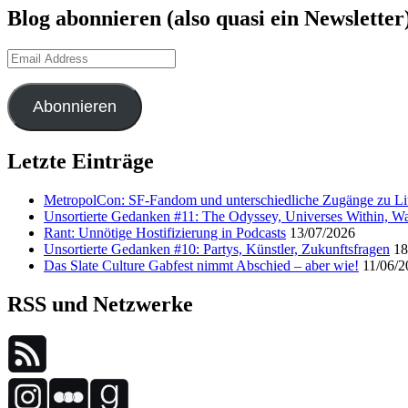
Blog abonnieren (also quasi ein Newsletter
Email
Address
Abonnieren
Letzte Einträge
MetropolCon: SF-Fandom und unterschiedliche Zugänge zu Lit
Unsortierte Gedanken #11: The Odyssey, Universes Within, Wa
Rant: Unnötige Hostifizierung in Podcasts
13/07/2026
Unsortierte Gedanken #10: Partys, Künstler, Zukunftsfragen
18
Das Slate Culture Gabfest nimmt Abschied – aber wie!
11/06/2
RSS und Netzwerke