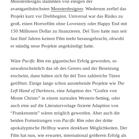
Monsterdesigns stammten von einigen der
avantgardistischsten
Monsterdesigner
. Wiederum zerfiel das
Projekt kurz vor Drehbeginn. Universal war das Risiko zu
groß, einen Horrorfilm ohne Lovestory oder Happy End mit
150 Millionen Dollar zu finanzieren. Del Toro hatte nun seit
fast fünf Jahren keinen Film mehr herausgebracht, obwohl
er ständig neue Projekte angekündigt hatte.
Wäre
Pacific Rim
ein gigantischer Erfolg geworden, so
unwahrscheinlich das ob des Genres und der Besetzung
erscheint, dann hätten sich für del Toro zahlreiche Türen
geöffnet. Einige lange schon ausstehende Projekte wie
The
Left Hand of Darkness
, eine Adaption des “Grafen von
Monte Christo” in einem surrealen Western-Setting, oder
auch eine auf die Literaturvorlage fixierte Adaption von
“Frankenstein” wären möglich geworden. Aber auch die
beiden Fortsetzungen von
Pacific Rim
oder der dritte
apokalyptische
Hellboy
waren denkbare Möglichkeiten. Der
Film hat nun, wie erwartet, international größeren Erfolg als