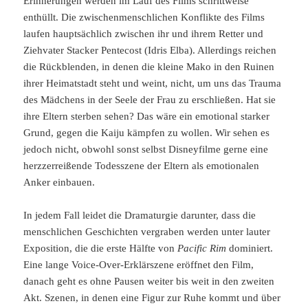
Erinnerungen werden im Lauf des Films schrittweise
enthüllt. Die zwischenmenschlichen Konflikte des Films
laufen hauptsächlich zwischen ihr und ihrem Retter und
Ziehvater Stacker Pentecost (Idris Elba). Allerdings reichen
die Rückblenden, in denen die kleine Mako in den Ruinen
ihrer Heimatstadt steht und weint, nicht, um uns das Trauma
des Mädchens in der Seele der Frau zu erschließen. Hat sie
ihre Eltern sterben sehen? Das wäre ein emotional starker
Grund, gegen die Kaiju kämpfen zu wollen. Wir sehen es
jedoch nicht, obwohl sonst selbst Disneyfilme gerne eine
herzzerreißende Todesszene der Eltern als emotionalen
Anker einbauen.
In jedem Fall leidet die Dramaturgie darunter, dass die
menschlichen Geschichten vergraben werden unter lauter
Exposition, die die erste Hälfte von
Pacific Rim
dominiert.
Eine lange Voice-Over-Erklärszene eröffnet den Film,
danach geht es ohne Pausen weiter bis weit in den zweiten
Akt. Szenen, in denen eine Figur zur Ruhe kommt und über