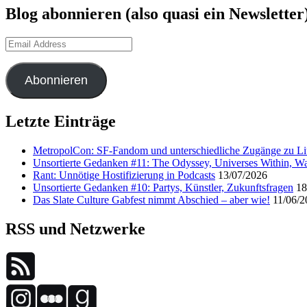
Blog abonnieren (also quasi ein Newsletter
Email
Address
Abonnieren
Letzte Einträge
MetropolCon: SF-Fandom und unterschiedliche Zugänge zu Lit
Unsortierte Gedanken #11: The Odyssey, Universes Within, Wa
Rant: Unnötige Hostifizierung in Podcasts
13/07/2026
Unsortierte Gedanken #10: Partys, Künstler, Zukunftsfragen
18
Das Slate Culture Gabfest nimmt Abschied – aber wie!
11/06/2
RSS und Netzwerke