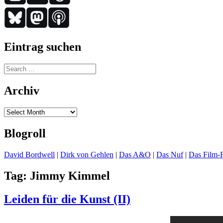
Eintrag suchen
Search
for:
Archiv
Archiv
Blogroll
David Bordwell
|
Dirk von Gehlen
|
Das A&O
|
Das Nuf
|
Das Film-F
Tag:
Jimmy Kimmel
Leiden für die Kunst (II)