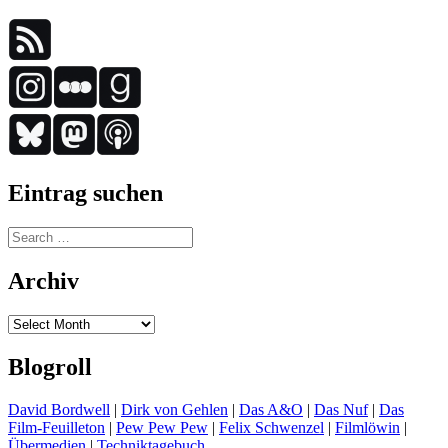
Eintrag suchen
Search
for:
Archiv
Archiv
Blogroll
David Bordwell
|
Dirk von Gehlen
|
Das A&O
|
Das Nuf
|
Das
Film-Feuilleton
|
Pew Pew Pew
|
Felix Schwenzel
|
Filmlöwin
|
Übermedien
|
Techniktagebuch