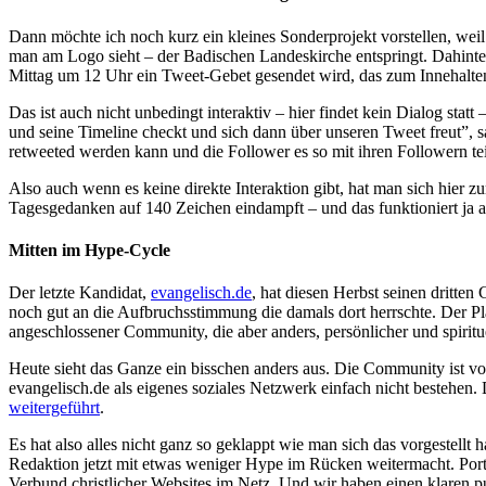
Dann möchte ich noch kurz ein kleines Sonderprojekt vorstellen, weil
man am Logo sieht – der Badischen Landeskirche entspringt. Dahinter 
Mittag um 12 Uhr ein Tweet-Gebet gesendet wird, das zum Innehalten 
Das ist auch nicht unbedingt interaktiv – hier findet kein Dialog sta
und seine Timeline checkt und sich dann über unseren Tweet freut”, 
retweeted werden kann und die Follower es so mit ihren Followern tei
Also auch wenn es keine direkte Interaktion gibt, hat man sich hie
Tagesgedanken auf 140 Zeichen eindampft – und das funktioniert ja 
Mitten im Hype-Cycle
Der letzte Kandidat,
evangelisch.de
, hat diesen Herbst seinen dritten
noch gut an die Aufbruchsstimmung die damals dort herrschte. Der Pla
angeschlossener Community, die aber anders, persönlicher und spiritue
Heute sieht das Ganze ein bisschen anders aus. Die Community ist vo
evangelisch.de als eigenes soziales Netzwerk einfach nicht bestehen. D
weitergeführt
.
Es hat also alles nicht ganz so geklappt wie man sich das vorgestellt 
Redaktion jetzt mit etwas weniger Hype im Rücken weitermacht. Portal
Verbund christlicher Websites im Netz. Und wir haben einen klaren pub