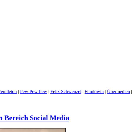
euilleton
|
Pew Pew Pew
|
Felix Schwenzel
|
Filmlöwin
|
Übermedien
im Bereich Social Media