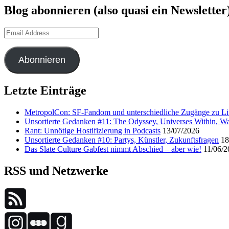
Blog abonnieren (also quasi ein Newsletter
Email
Address
Abonnieren
Letzte Einträge
MetropolCon: SF-Fandom und unterschiedliche Zugänge zu Lit
Unsortierte Gedanken #11: The Odyssey, Universes Within, Wa
Rant: Unnötige Hostifizierung in Podcasts
13/07/2026
Unsortierte Gedanken #10: Partys, Künstler, Zukunftsfragen
18
Das Slate Culture Gabfest nimmt Abschied – aber wie!
11/06/2
RSS und Netzwerke