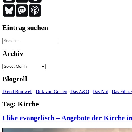
Eintrag suchen
Search
for:
Archiv
Archiv
Blogroll
David Bordwell
|
Dirk von Gehlen
|
Das A&O
|
Das Nuf
|
Das Film-F
Tag:
Kirche
I like evangelisch – Angebote der Kirche 