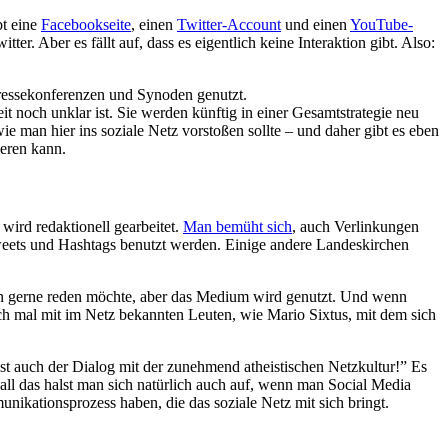
bt eine
Facebookseite
, einen
Twitter-Account
und einen
YouTube-
r. Aber es fällt auf, dass es eigentlich keine Interaktion gibt. Also:
Pressekonferenzen und Synoden genutzt.
it noch unklar ist. Sie werden künftig in einer Gesamtstrategie neu
ie man hier ins soziale Netz vorstoßen sollte – und daher gibt es eben
ieren kann.
wird redaktionell gearbeitet.
Man bemüht sich
, auch Verlinkungen
eets und Hashtags benutzt werden. Einige andere Landeskirchen
an gerne reden möchte, aber das Medium wird genutzt. Und wenn
h mal mit im Netz bekannten Leuten, wie Mario Sixtus, mit dem sich
st auch der Dialog mit der zunehmend atheistischen Netzkultur!” Es
n all das halst man sich natürlich auch auf, wenn man Social Media
nikationsprozess haben, die das soziale Netz mit sich bringt.