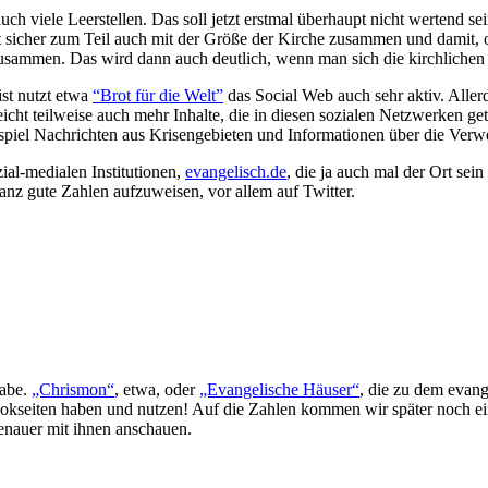
 auch viele Leerstellen. Das soll jetzt erstmal überhaupt nicht wertend 
sicher zum Teil auch mit der Größe der Kirche zusammen und damit, ob s
usammen. Das wird dann auch deutlich, wenn man sich die kirchlichen
ist nutzt etwa
“Brot für die Welt”
das Social Web auch sehr aktiv. Allerd
lleicht teilweise auch mehr Inhalte, die in diesen sozialen Netzwerken g
ispiel Nachrichten aus Krisengebieten und Informationen über die Ver
ial-medialen Institutionen,
evangelisch.de
, die ja auch mal der Ort sei
z gute Zahlen aufzuweisen, vor allem auf Twitter.
habe.
„Chrismon“
, etwa, oder
„Evangelische Häuser“
, die zu dem evang
okseiten haben und nutzen! Auf die Zahlen kommen wir später noch einma
genauer mit ihnen anschauen.