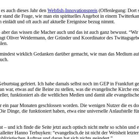
 es auch dieses Jahr den
Webfish-Innovationspreis
(Offenlegung: Dort s
stand die Frage, wie man ein spirituelles Angebot in einem Twitterkan
einlädt und oft auch auf aktuelle Ereignisse bezug nimmt.
tt – aber das wissen die Macher auch und das ist auch ganz bewusst. “Wi
sagt Oliver Weidermann, der Gründer und Koordinator des Twittagsgebet
len.
r zumindest wirklich Gedanken darüber gemacht, wie man das Medium au
auch.
 Geburtstag gefeiert. Ich habe damals selbst noch im GEP in Frankfurt ge
n war, etwas auf die Beine zu stellen, was die evangelische Kirche end
ller, funktioniert als die weltlichen Medien und damit alle evangelisch
r ein paar Monaten geschlossen worden. Die wenigen Nutzer die es dor
ie Dinge, die funktioniert haben, etwa eine universelle Anlaufstelle fü
hat – und ich finde die Seite jetzt auch optisch nicht mehr so schön und 
leiter Hanno Terbuyken: “evangelisch.de ist nicht der Weisheit letzter
lizistischen Auftrag und daran hat sich nichts geändert.”