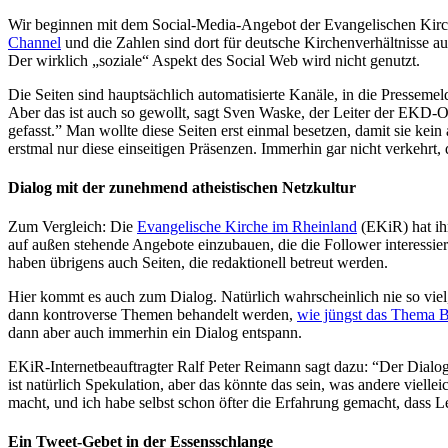
Wir beginnen mit dem Social-Media-Angebot der Evangelischen Kirch
Channel
und die Zahlen sind dort für deutsche Kirchenverhältnisse auc
Der wirklich „soziale“ Aspekt des Social Web wird nicht genutzt.
Die Seiten sind hauptsächlich automatisierte Kanäle, in die Presse
Aber das ist auch so gewollt, sagt Sven Waske, der Leiter der EKD-Onl
gefasst.” Man wollte diese Seiten erst einmal besetzen, damit sie kei
erstmal nur diese einseitigen Präsenzen. Immerhin gar nicht verkehr
Dialog mit der zunehmend atheistischen Netzkultur
Zum Vergleich: Die
Evangelische Kirche im Rheinland
(EKiR) hat ih
auf außen stehende Angebote einzubauen, die die Follower interessie
haben übrigens auch Seiten, die redaktionell betreut werden.
Hier kommt es auch zum Dialog. Natürlich wahrscheinlich nie so vi
dann kontroverse Themen behandelt werden,
wie jüngst das Thema 
dann aber auch immerhin ein Dialog entspann.
EKiR-Internetbeauftragter Ralf Peter Reimann sagt dazu: “Der Dialog
ist natürlich Spekulation, aber das könnte das sein, was andere viell
macht, und ich habe selbst schon öfter die Erfahrung gemacht, dass 
Ein Tweet-Gebet in der Essensschlange