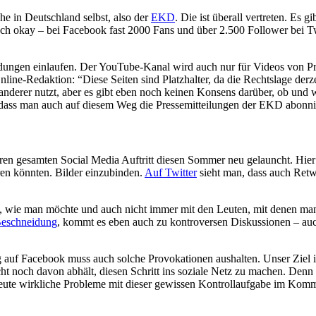
e in Deutschland selbst, also der
EKD
. Die ist überall vertreten. Es gi
h okay – bei Facebook fast 2000 Fans und über 2.500 Follower bei Twitte
meldungen einlaufen. Der YouTube-Kanal wird auch nur für Videos von 
ine-Redaktion: “Diese Seiten sind Platzhalter, da die Rechtslage derze
n anderer nutzt, aber es gibt eben noch keinen Konsens darüber, ob und w
t, dass man auch auf diesem Weg die Pressemitteilungen der EKD abonn
ren gesamten Social Media Auftritt diesen Sommer neu gelauncht. Hier 
ren könnten. Bilder einzubinden.
Auf Twitter
sieht man, dass auch Retw
el, wie man möchte und auch nicht immer mit den Leuten, mit denen m
Beschneidung
, kommt es eben auch zu kontroversen Diskussionen – auc
 auf Facebook muss auch solche Provokationen aushalten. Unser Ziel i
eicht noch davon abhält, diesen Schritt ins soziale Netz zu machen. Den
Leute wirkliche Probleme mit dieser gewissen Kontrollaufgabe im Kommu