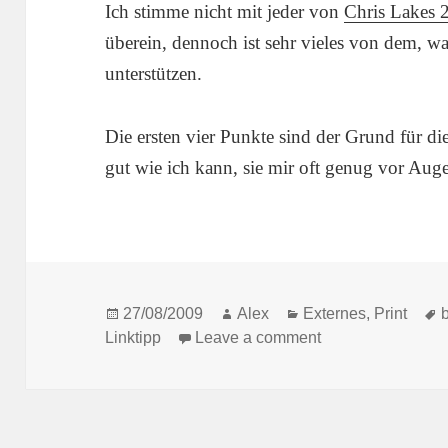
Ich stimme nicht mit jeder von
Chris Lakes 2
überein, dennoch ist sehr vieles von dem, wa
unterstützen.
Die ersten vier Punkte sind der Grund für d
gut wie ich kann, sie mir oft genug vor Aug
Posted
Author
Categories
27/08/2009
Alex
Externes
,
Print
on
on Nachträgliche 
Linktipp
Leave a comment