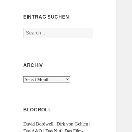
EINTRAG SUCHEN
Search
for:
ARCHIV
Archiv
BLOGROLL
David Bordwell
|
Dirk von Gehlen
|
Das A&O
|
Das Nuf
|
Das Film-