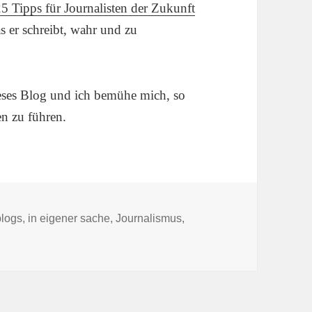
5 Tipps für Journalisten der Zukunft
s er schreibt, wahr und zu
ieses Blog und ich bemühe mich, so
en zu führen.
Tags
blogs
,
in eigener sache
,
Journalismus
,
Rechtfertigung