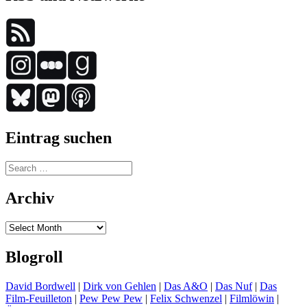
Eintrag suchen
Search
for:
Archiv
Archiv
Blogroll
David Bordwell
|
Dirk von Gehlen
|
Das A&O
|
Das Nuf
|
Das
Film-Feuilleton
|
Pew Pew Pew
|
Felix Schwenzel
|
Filmlöwin
|