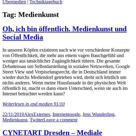
Übermedien
|
Techniktagebuch
Tag:
Medienkunst
Oh, ich bin öffentlich. Medienkunst und
Social Media
In unseren Köpfen existieren nach wie vor verschiedene Konzepte
von Öffentlichkeit, die mehr aus einem vagen Bauchgefühl und
weniger aus tatsächlicher Zugänglichkeit rühren. Die gesamte
Debattensau um Selbstdarstellung in sozialen Netzwerken, Google
Street View und Verpixelungsrecht, die in Deutschland immer
wieder durchs Mediendorf getrieben wird, dreht sich letztlich um
nichts anderes. Wenn meine Hausfassade in der physischen Welt
öffentlich ist, macht es dann einen Unterschied, wenn sie auch im
Internet betrachtet werden kann?
Weiterlesen in epd medien 91/10
Posted
Author
Categories
Tags
22/11/2010
Alex
Externes
,
Internet
google
,
Jens Wunderling
,
on
on
Medienkunst
,
Twitter
Leave a comment
Oh,
ich
CYNETART Dresden – Mediale
bin