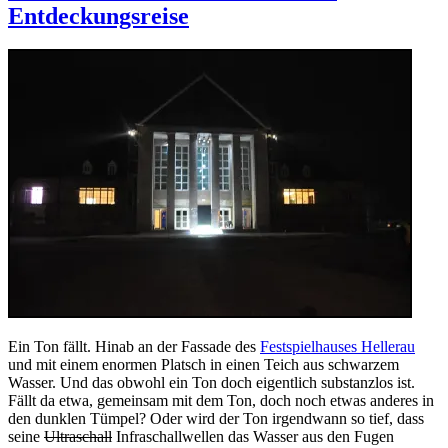
Entdeckungsreise
öffentlich.
Medienkunst
und
Social
Media
Ein Ton fällt. Hinab an der Fassade des
Festspielhauses Hellerau
und mit einem enormen Platsch in einen Teich aus schwarzem
Wasser. Und das obwohl ein Ton doch eigentlich substanzlos ist.
Fällt da etwa, gemeinsam mit dem Ton, doch noch etwas anderes in
den dunklen Tümpel? Oder wird der Ton irgendwann so tief, dass
seine
Ultraschall
Infraschallwellen das Wasser aus den Fugen