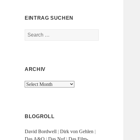
EINTRAG SUCHEN
Search
for:
ARCHIV
Archiv
BLOGROLL
David Bordwell
|
Dirk von Gehlen
|
Das A&O
|
Das Nuf
|
Das Film-