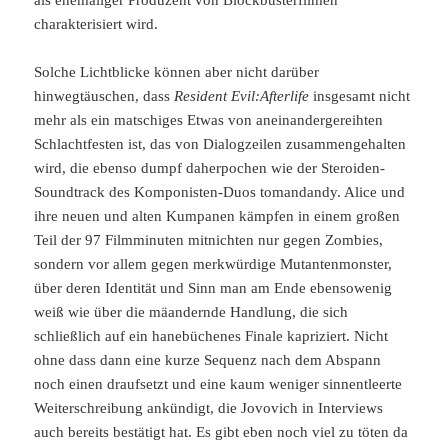
als ehemaliger Produzent von Blockbusterfilmen
charakterisiert wird.
Solche Lichtblicke können aber nicht darüber
hinwegtäuschen, dass
Resident Evil:Afterlife
insgesamt nicht
mehr als ein matschiges Etwas von aneinandergereihten
Schlachtfesten ist, das von Dialogzeilen zusammengehalten
wird, die ebenso dumpf daherpochen wie der Steroiden-
Soundtrack des Komponisten-Duos tomandandy. Alice und
ihre neuen und alten Kumpanen kämpfen in einem großen
Teil der 97 Filmminuten mitnichten nur gegen Zombies,
sondern vor allem gegen merkwürdige Mutantenmonster,
über deren Identität und Sinn man am Ende ebensowenig
weiß wie über die mäandernde Handlung, die sich
schließlich auf ein hanebüchenes Finale kapriziert. Nicht
ohne dass dann eine kurze Sequenz nach dem Abspann
noch einen draufsetzt und eine kaum weniger sinnentleerte
Weiterschreibung ankündigt, die Jovovich in Interviews
auch bereits bestätigt hat. Es gibt eben noch viel zu töten da