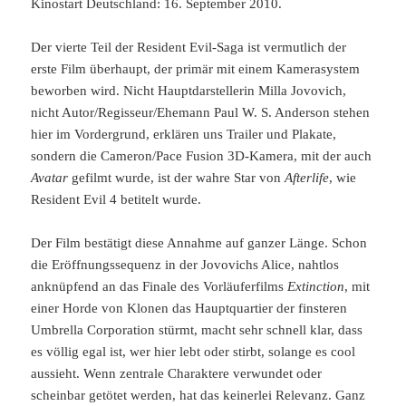
Kinostart Deutschland: 16. September 2010.
Der vierte Teil der Resident Evil-Saga ist vermutlich der
erste Film überhaupt, der primär mit einem Kamerasystem
beworben wird. Nicht Hauptdarstellerin Milla Jovovich,
nicht Autor/Regisseur/Ehemann Paul W. S. Anderson stehen
hier im Vordergrund, erklären uns Trailer und Plakate,
sondern die Cameron/Pace Fusion 3D-Kamera, mit der auch
Avatar
gefilmt wurde, ist der wahre Star von
Afterlife
, wie
Resident Evil 4 betitelt wurde.
Der Film bestätigt diese Annahme auf ganzer Länge. Schon
die Eröffnungssequenz in der Jovovichs Alice, nahtlos
anknüpfend an das Finale des Vorläuferfilms
Extinction
, mit
einer Horde von Klonen das Hauptquartier der finsteren
Umbrella Corporation stürmt, macht sehr schnell klar, dass
es völlig egal ist, wer hier lebt oder stirbt, solange es cool
aussieht. Wenn zentrale Charaktere verwundet oder
scheinbar getötet werden, hat das keinerlei Relevanz. Ganz