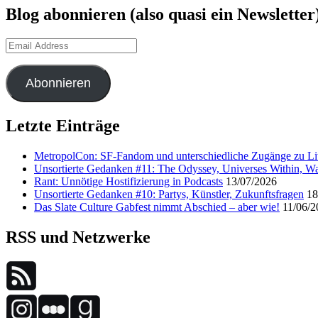
Blog abonnieren (also quasi ein Newsletter
Email
Address
Abonnieren
Letzte Einträge
MetropolCon: SF-Fandom und unterschiedliche Zugänge zu Lit
Unsortierte Gedanken #11: The Odyssey, Universes Within, Wa
Rant: Unnötige Hostifizierung in Podcasts
13/07/2026
Unsortierte Gedanken #10: Partys, Künstler, Zukunftsfragen
18
Das Slate Culture Gabfest nimmt Abschied – aber wie!
11/06/2
RSS und Netzwerke