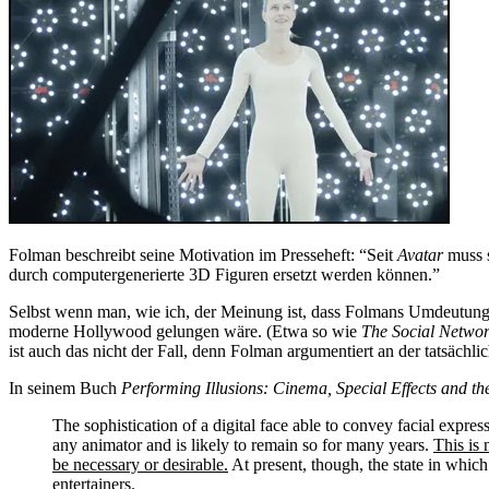
Folman beschreibt seine Motivation im Presseheft: “Seit
Avatar
muss s
durch computergenerierte 3D Figuren ersetzt werden können.”
Selbst wenn man, wie ich, der Meinung ist, dass Folmans Umdeutung v
moderne Hollywood gelungen wäre. (Etwa so wie
The Social Netwo
ist auch das nicht der Fall, denn Folman argumentiert an der tatsächl
In seinem Buch
Performing Illusions: Cinema, Special Effects and the
The sophistication of a digital face able to convey facial expr
any animator and is likely to remain so for many years.
This is 
be necessary or desirable.
At present, though, the state in whic
entertainers.