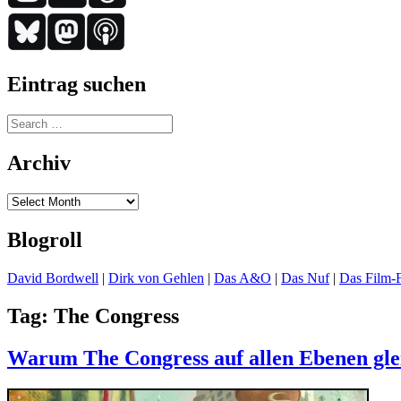
Eintrag suchen
Search
for:
Archiv
Archiv
Blogroll
David Bordwell
|
Dirk von Gehlen
|
Das A&O
|
Das Nuf
|
Das Film-F
Tag:
The Congress
Warum The Congress auf allen Ebenen glei