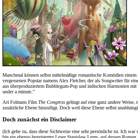
Manchmal können selbst mittelmäßige romantische Komödien einem de
vergessenen Popstar namens Alex Fletcher, der als Songwriter für ein
aus überproduziertem Bubblegum-Pop und indischen Harmonien mit dem 
under a minute.”
Ari Folmans Film
The Congress
gelingt auf eine ganz andere Weise, 
zusätzliche Ebene hinzufügt. Doch weil diese Ebene selbst unabhängig 
Doch zunächst ein Disclaimer
(Ich gebe zu, dass diese Sichtweise eine sehr persönliche ist. Ich wa
bin ein ebenso begeisterter Leser Stanislaw Lems, auf dessen Roman