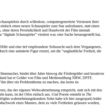
chauspielern durch willenlose, computergenerierte Versionen ihrer
st, einfach einen neuen Schauspieler zum Star aufzubauen, statt einen
, ohne deren Persönlichkeit und Handwerk der Film niemals
digitale Schauspieler” virulent war, eine Sache herausgestellt hat,
ach Hilfe und eine tief empfeundene Sehnsucht nach dem Vergangenen,
ch eine animierte Figur ersetzt, um die “unglaubliche Freiheit, die
r Filmemacher, bindet über Jahre hinweg die Fördergelder und kreativen
schland hat er Gelder von Film und Medienstiftung NRW, DFFF,
lm über ein Problemthema zu machen, das keins ist.
ieren, das der eigenen Weltwahrnehmung entspricht, statt sich mit den
ln kann, ist der Ofen einfach aus. Und Poesie entsteht in
The
 Wrights wahrnehmungskranken Sohn habe ich hier ausgespart) leider
 Machwerk eines Mannes, dem zu viele Freiheiten gelassen wurden,