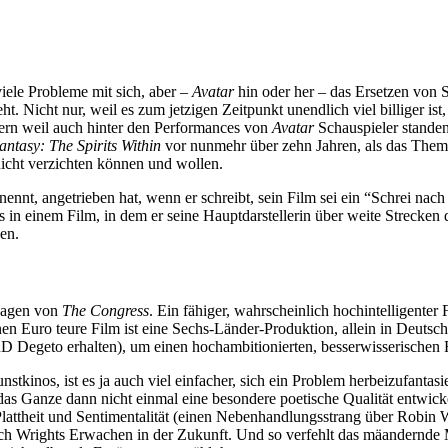
iele Probleme mit sich, aber –
Avatar
hin oder her – das Ersetzen von S
steht. Nicht nur, weil es zum jetzigen Zeitpunkt unendlich viel billiger i
dern weil auch hinter den Performances von
Avatar
Schauspieler standen
antasy: The Spirits Within
vor nunmehr über zehn Jahren, als das Thema “
icht verzichten können und wollen.
nennt, angetrieben hat, wenn er schreibt, sein Film sei ein “Schrei n
n einem Film, in dem er seine Hauptdarstellerin über weite Strecken dur
nen.
rsagen von
The Congress
. Ein fähiger, wahrscheinlich hochintelligente
nen Euro teure Film ist eine Sechs-Länder-Produktion, allein in Deut
geto erhalten), um einen hochambitionierten, besserwisserischen Fi
stkinos, ist es ja auch viel einfacher, sich ein Problem herbeizufantas
as Ganze dann nicht einmal eine besondere poetische Qualität entwicke
Plattheit und Sentimentalität (einen Nebenhandlungsstrang über Robin
ach Wrights Erwachen in der Zukunft. Und so verfehlt das mäandernde