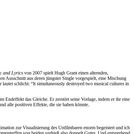
c and Lyrics
von 2007 spielt Hugh Grant einen alternden,
en Ausschnitt aus deren jüngster Single vorgespielt, eine Mischung
utet schlicht: “It simultaneously destroyed two musical cultures in
 Endeffekt das Gleiche. Er zerstört seine Vorlage, indem er ihr eine
d alle positiven Effekte, die sie haben könnte.
mation zur Visualisierung des Unfilmbaren enorm begeistert und ich
mmentreffen von beiden verhieß also doppelt Gutes. Und entsprehend