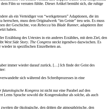
 dem Film so verraten fühlte. Dieser Artikel bemüht sich, die ruhige
ndere als ein Verteidiger von “werkgetreuen” Adaptionen, die im
 zu herrschen, muss dem Originalwerk “im Geiste” treu sein. Es muss
onen der Geschichte, von
Rebecca
bis
Blade Runner
, adaptieren ihre
etzt haben.
er Erzählung des Urtextes in ein anderes Erzähltes, mit dem Ziel, den
ibt
West Side Story
.
The Congress
steckt irgendwo dazwischen. Es
 wieder in spezifischen Einzelheiten an.
aber immer wieder darauf zurück. […] Ich finde der Geist des
ter:
 verwandelte sich während des Schreibprozesses in eine
r futurologische Kongress
ist nicht nur eine Parabel auf den
 Lems Sprache sowohl die Kongresskultur als solche, als auch
zweiten die ökologische, den dritten die atmosphörische, den