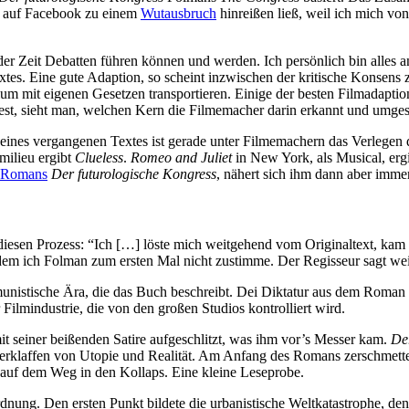
ch auf Facebook zu einem
Wutausbruch
hinreißen ließ, weil ich mich von
der Zeit Debatten führen können und werden. Ich persönlich bin alles a
xtes. Eine gute Adaption, so scheint inzwischen der kritische Konsens
m mit eigenen Gesetzen transportieren. Einige der besten Filmadapti
est, sieht man, welchen Kern die Filmemacher darin erkannt und umges
g eines vergangenen Textes ist gerade unter Filmemachern das Verlegen d
ilieu ergibt
Clueless
.
Romeo and Juliet
in New York, als Musical, erg
 Romans
Der futurologische Kongress
, nähert sich ihm dann aber immer
iesen Prozess: “Ich […] löste mich weitgehend vom Originaltext, kam 
 dem ich Folman zum ersten Mal nicht zustimme. Der Regisseur sagt wei
mmunistische Ära, die das Buch beschreibt. Dei Diktatur aus dem Roman
 Filmindustrie, die von den großen Studios kontrolliert wird.
mit seiner beißenden Satire aufgeschlitzt, was ihm vor’s Messer kam.
De
laffen von Utopie und Realität. Am Anfang des Romans zerschmettert
auf dem Weg in den Kollaps. Eine kleine Leseprobe.
nung. Den ersten Punkt bildete die urbanistische Weltkatastrophe, den 