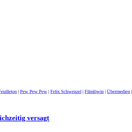
euilleton
|
Pew Pew Pew
|
Felix Schwenzel
|
Filmlöwin
|
Übermedien
chzeitig versagt