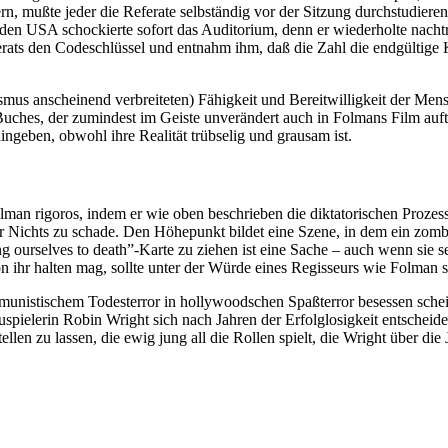
, mußte jeder die Referate selbständig vor der Sitzung durchstudieren;
en USA schockierte sofort das Auditorium, denn er wiederholte nachträgl
rats den Codeschlüssel und entnahm ihm, daß die Zahl die endgültige 
 anscheinend verbreiteten) Fähigkeit und Bereitwilligkeit der Mensch
uches, der zumindest im Geiste unverändert auch in Folmans Film auftau
ngeben, obwohl ihre Realität trübselig und grausam ist.
olman rigoros, indem er wie oben beschrieben die diktatorischen Prozes
 für Nichts zu schade. Den Höhepunkt bildet eine Szene, in dem ein zo
selves to death”-Karte zu ziehen ist eine Sache – auch wenn sie seit 
n ihr halten mag, sollte unter der Würde eines Regisseurs wie Folman s
stischem Todesterror in hollywoodschen Spaßterror besessen schein
uspielerin Robin Wright sich nach Jahren der Erfolglosigkeit entscheid
ellen zu lassen, die ewig jung all die Rollen spielt, die Wright über di