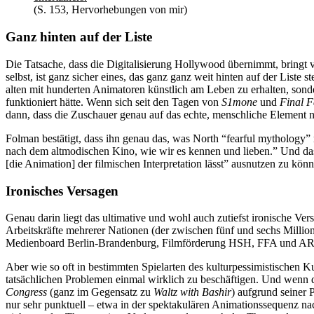
(S. 153, Hervorhebungen von mir)
Ganz hinten auf der Liste
Die Tatsache, dass die Digitalisierung Hollywood übernimmt, bringt v
selbst, ist ganz sicher eines, das ganz ganz weit hinten auf der Liste 
alten mit hunderten Animatoren künstlich am Leben zu erhalten, son
funktioniert hätte. Wenn sich seit den Tagen von
S1mone
und
Final F
dann, dass die Zuschauer genau auf das echte, menschliche Element n
Folman bestätigt, dass ihn genau das, was North “fearful mythology” 
nach dem altmodischen Kino, wie wir es kennen und lieben.” Und das i
[die Animation] der filmischen Interpretation lässt” ausnutzen zu kön
Ironisches Versagen
Genau darin liegt das ultimative und wohl auch zutiefst ironische Ve
Arbeitskräfte mehrerer Nationen (der zwischen fünf und sechs Millio
Medienboard Berlin-Brandenburg, Filmförderung HSH, FFA und ARD De
Aber wie so oft in bestimmten Spielarten des kulturpessimistischen Kun
tatsächlichen Problemen einmal wirklich zu beschäftigen. Und wenn d
Congress
(ganz im Gegensatz zu
Waltz with Bashir
) aufgrund seiner 
nur sehr punktuell – etwa in der spektakulären Animationssequenz n