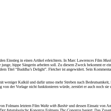
n Einstieg in einen Artikel erleichtern. In Marc Lawrences Film
Musi
e junge, hippe Sängerin arbeiten soll. Zu diesem Zweck bekommt er ein
Titel “Buddha’s Delight”. Fletcher ist angewidert. Sein Kommentar la
mit weniger Kalkül und dafür umso mehr Streben nach Bedeutsamkeit, im
von der Vorlage nicht funktionieren würde, zerstört er auch noch sie un
r von Folmans letztem Film
Waltz with Bashir
und dessen Einsatz von Ani
Der futurologische Kongress
Folmans
The Congress
basiert. Das Zusa