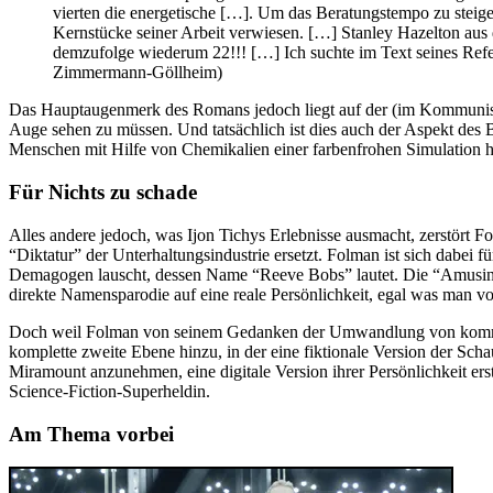
vierten die energetische […]. Um das Beratungstempo zu steigern
Kernstücke seiner Arbeit verwiesen. […] Stanley Hazelton aus d
demzufolge wiederum 22!!! […] Ich suchte im Text seines Refe
Zimmermann-Göllheim)
Das Hauptaugenmerk des Romans jedoch liegt auf der (im Kommunismus
Auge sehen zu müssen. Und tatsächlich ist dies auch der Aspekt des B
Menschen mit Hilfe von Chemikalien einer farbenfrohen Simulation hi
Für Nichts zu schade
Alles andere jedoch, was Ijon Tichys Erlebnisse ausmacht, zerstört F
“Diktatur” der Unterhaltungsindustrie ersetzt. Folman ist sich dabei
Demagogen lauscht, dessen Name “Reeve Bobs” lautet. Die “Amusing our
direkte Namensparodie auf eine reale Persönlichkeit, egal was man vo
Doch weil Folman von seinem Gedanken der Umwandlung von kommuni
komplette zweite Ebene hinzu, in der eine fiktionale Version der Scha
Miramount anzunehmen, eine digitale Version ihrer Persönlichkeit erst
Science-Fiction-Superheldin.
Am Thema vorbei