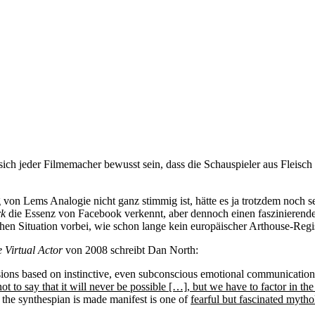
ich jeder Filmemacher bewusst sein, dass die Schauspieler aus Fleisch 
on Lems Analogie nicht ganz stimmig ist, hätte es ja trotzdem noch se
rk
die Essenz von Facebook verkennt, aber dennoch einen faszinierenden
ichen Situation vorbei, wie schon lange kein europäischer Arthouse-Reg
 Virtual Actor
von 2008 schreibt Dan North:
essions based on instinctive, even subconscious emotional communication
not to say that it will never be possible […], but we have to factor in th
h the synthespian is made manifest is one of
fearful but fascinated mythol