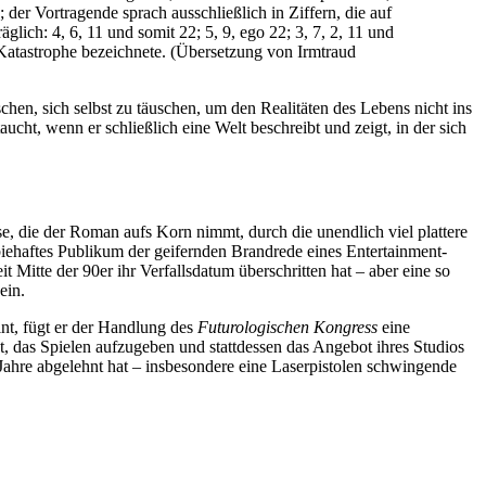
 der Vortragende sprach ausschließlich in Ziffern, die auf
ich: 4, 6, 11 und somit 22; 5, 9, ego 22; 3, 7, 2, 11 und
Katastrophe bezeichnete. (Übersetzung von Irmtraud
en, sich selbst zu täuschen, um den Realitäten des Lebens nicht ins
cht, wenn er schließlich eine Welt beschreibt und zeigt, in der sich
se, die der Roman aufs Korn nimmt, durch die unendlich viel plattere
mbiehaftes Publikum der geifernden Brandrede eines Entertainment-
Mitte der 90er ihr Verfallsdatum überschritten hat – aber eine so
ein.
t, fügt er der Handlung des
Futurologischen Kongress
eine
et, das Spielen aufzugeben und stattdessen das Angebot ihres Studios
e Jahre abgelehnt hat – insbesondere eine Laserpistolen schwingende