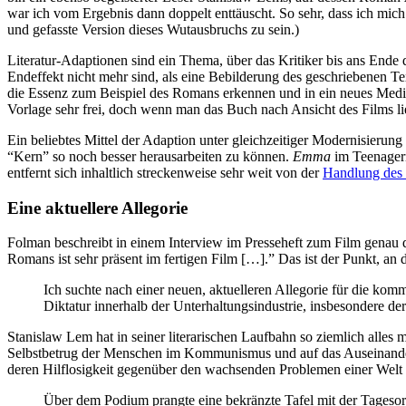
war ich vom Ergebnis dann doppelt enttäuscht. So sehr, dass ich mi
und gefasste Version dieses Wutausbruchs zu sein.)
Literatur-Adaptionen sind ein Thema, über das Kritiker bis ans Ende 
Endeffekt nicht mehr sind, als eine Bebilderung des geschriebenen Te
die Essenz zum Beispiel des Romans erkennen und in ein neues Mediu
Vorlage sehr frei, doch wenn man das Buch nach Ansicht des Films li
Ein beliebtes Mittel der Adaption unter gleichzeitiger Modernisierun
“Kern” so noch besser herausarbeiten zu können.
Emma
im Teenagerm
entfernt sich inhaltlich streckenweise sehr weit von der
Handlung des
Eine aktuellere Allegorie
Folman beschreibt in einem Interview im Presseheft zum Film genau d
Romans ist sehr präsent im fertigen Film […].” Das ist der Punkt, an
Ich suchte nach einer neuen, aktuelleren Allegorie für die ko
Diktatur innerhalb der Unterhaltungsindustrie, insbesondere der
Stanislaw Lem hat in seiner literarischen Laufbahn so ziemlich alles 
Selbstbetrug der Menschen im Kommunismus und auf das Auseinanderk
deren Hilflosigkeit gegenüber den wachsenden Problemen einer Welt 
Über dem Podium prangte eine bekränzte Tafel mit der Tagesord