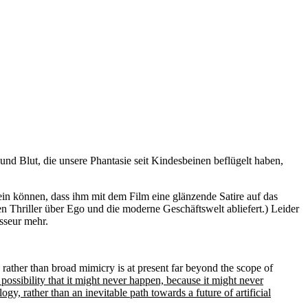
und Blut, die unsere Phantasie seit Kindesbeinen beflügelt haben,
in können, dass ihm mit dem Film eine glänzende Satire auf das
 Thriller über Ego und die moderne Geschäftswelt abliefert.) Leider
isseur mehr.
 rather than broad mimicry is at present far beyond the scope of
e possibility that it might never happen, because it might never
ogy, rather than an inevitable path towards a future of artificial