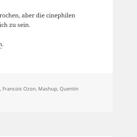
rochen, aber die cinephilen
ch zu sein.
h
.
s
,
Francois Ozon
,
Mashup
,
Quentin
The Hateful Eight Women