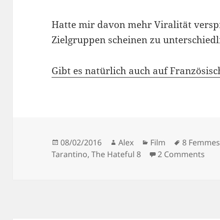
Hatte mir davon mehr Viralität versp
Zielgruppen scheinen zu unterschiedli
Gibt es natürlich auch auf Französisc
Posted
Author
Categories
Tags
08/02/2016
Alex
Film
8 Femme
on
on 
Tarantino
,
The Hateful 8
2 Comments