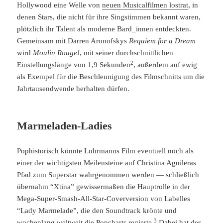
Hollywood eine Welle von
neuen Musicalfilmen lostrat
, in
denen Stars, die nicht für ihre Singstimmen bekannt waren,
plötzlich ihr Talent als moderne Bard_innen entdeckten.
Gemeinsam mit Darren Aronofskys
Requiem for a Dream
wird
Moulin Rouge!
, mit seiner durchschnittlichen
2
Einstellungslänge von 1,9 Sekunden
, außerdem auf ewig
als Exempel für die Beschleunigung des Filmschnitts um die
Jahrtausendwende herhalten dürfen.
Marmeladen-Ladies
Pophistorisch könnte Luhrmanns Film eventuell noch als
einer der wichtigsten Meilensteine auf Christina Aguileras
Pfad zum Superstar wahrgenommen werden — schließlich
übernahm “Xtina” gewissermaßen die Hauptrolle in der
Mega-Super-Smash-All-Star-Coverversion von Labelles
“Lady Marmelade”, die den Soundtrack krönte und
3
wochenlang weltweit die Popcharts regierte.
Dabei hat der