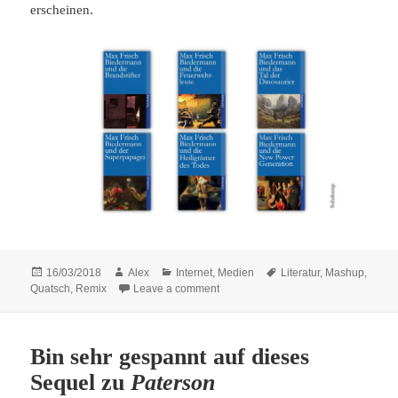
erscheinen.
Posted
Author
Categories
Tags
16/03/2018
Alex
Internet
,
Medien
Literatur
,
Mashup
,
on
on Biedermann und die …
Quatsch
,
Remix
Leave a comment
Bin sehr gespannt auf dieses
Sequel zu
Paterson