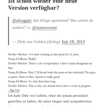
Ist schon wieder eine neue
Version verfügbar?
@alexgajic
das klingt spannend! Was siehst du
anders? cc
@neueversion
— Dirk von Gehlen (@dvg)
July 18, 2013
Norther Winslow:
I’ve been working on this poem for 12 years.
Young Ed Bloom
: Really?
Norther Winslow
: There’s a lot of expectation. I don’t wanna disappoint my
fans.
Young Ed Bloom
: May I? [Edward reads the poem on the notebook] The grass
so green. Skies so blue. Spectre is really great!
Young Ed Bloom
: It’s only three lines long.
Norther Winslow
: This is why you should never show a work in progress.
–
Big Fish
Ich halte Dirk von Gehlen, ohne ihn jemals persönlich
getroffen zu haben, für einen klugen und sympathischen