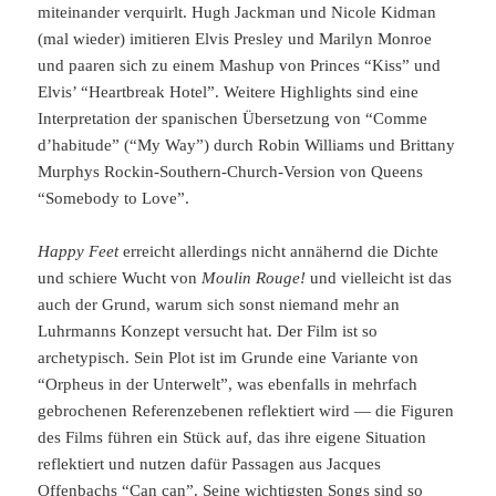
miteinander verquirlt. Hugh Jackman und Nicole Kidman
(mal wieder) imitieren Elvis Presley und Marilyn Monroe
und paaren sich zu einem Mashup von Princes “Kiss” und
Elvis’ “Heartbreak Hotel”. Weitere Highlights sind eine
Interpretation der spanischen Übersetzung von “Comme
d’habitude” (“My Way”) durch Robin Williams und Brittany
Murphys Rockin-Southern-Church-Version von Queens
“Somebody to Love”.
Happy Feet
erreicht allerdings nicht annähernd die Dichte
und schiere Wucht von
Moulin Rouge!
und vielleicht ist das
auch der Grund, warum sich sonst niemand mehr an
Luhrmanns Konzept versucht hat. Der Film ist so
archetypisch. Sein Plot ist im Grunde eine Variante von
“Orpheus in der Unterwelt”, was ebenfalls in mehrfach
gebrochenen Referenzebenen reflektiert wird — die Figuren
des Films führen ein Stück auf, das ihre eigene Situation
reflektiert und nutzen dafür Passagen aus Jacques
Offenbachs “Can can”. Seine wichtigsten Songs sind so