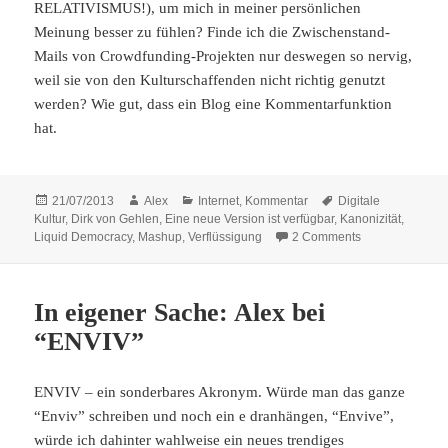
RELATIVISMUS!), um mich in meiner persönlichen
Meinung besser zu fühlen? Finde ich die Zwischenstand-
Mails von Crowdfunding-Projekten nur deswegen so nervig,
weil sie von den Kulturschaffenden nicht richtig genutzt
werden? Wie gut, dass ein Blog eine Kommentarfunktion
hat.
Posted
Author
Categories
Tags
21/07/2013
Alex
Internet
,
Kommentar
Digitale
on
Kultur
,
Dirk von Gehlen
,
Eine neue Version ist verfügbar
,
Kanonizität
,
on Ist schon wi
Liquid Democracy
,
Mashup
,
Verflüssigung
2 Comments
In eigener Sache: Alex bei
“ENVIV”
ENVIV – ein sonderbares Akronym. Würde man das ganze
“Enviv” schreiben und noch ein e dranhängen, “Envive”,
würde ich dahinter wahlweise ein neues trendiges