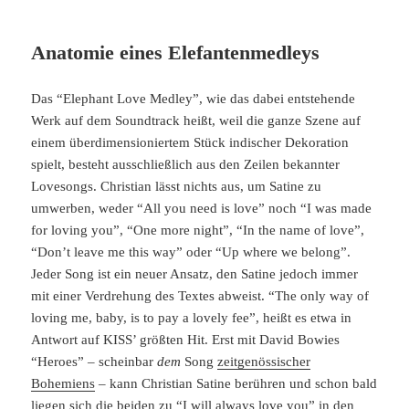
Anatomie eines Elefantenmedleys
Das “Elephant Love Medley”, wie das dabei entstehende
Werk auf dem Soundtrack heißt, weil die ganze Szene auf
einem überdimensioniertem Stück indischer Dekoration
spielt, besteht ausschließlich aus den Zeilen bekannter
Lovesongs. Christian lässt nichts aus, um Satine zu
umwerben, weder “All you need is love” noch “I was made
for loving you”, “One more night”, “In the name of love”,
“Don’t leave me this way” oder “Up where we belong”.
Jeder Song ist ein neuer Ansatz, den Satine jedoch immer
mit einer Verdrehung des Textes abweist. “The only way of
loving me, baby, is to pay a lovely fee”, heißt es etwa in
Antwort auf KISS’ größten Hit. Erst mit David Bowies
“Heroes” – scheinbar
dem
Song
zeitgenössischer
Bohemiens
– kann Christian Satine berühren und schon bald
liegen sich die beiden zu “I will always love you” in den