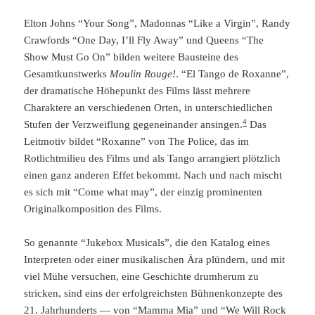
Elton Johns “Your Song”, Madonnas “Like a Virgin”, Randy
Crawfords “One Day, I’ll Fly Away” und Queens “The
Show Must Go On” bilden weitere Bausteine des
Gesamtkunstwerks
Moulin Rouge!
. “El Tango de Roxanne”,
der dramatische Höhepunkt des Films lässt mehrere
Charaktere an verschiedenen Orten, in unterschiedlichen
4
Stufen der Verzweiflung gegeneinander ansingen.
Das
Leitmotiv bildet “Roxanne” von The Police, das im
Rotlichtmilieu des Films und als Tango arrangiert plötzlich
einen ganz anderen Effet bekommt. Nach und nach mischt
es sich mit “Come what may”, der einzig prominenten
Originalkomposition des Films.
So genannte “Jukebox Musicals”, die den Katalog eines
Interpreten oder einer musikalischen Ära plündern, und mit
viel Mühe versuchen, eine Geschichte drumherum zu
stricken, sind eins der erfolgreichsten Bühnenkonzepte des
21. Jahrhunderts — von “Mamma Mia” und “We Will Rock