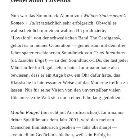
Nun war das Soundtrack-Album von
William Shakespeare’s
Romeo + Juliet
tatsächlich sehr erfolgreich. Obwohl es
wahrscheinlich nur einen wahren Hit produzierte,
1
“Lovefool” von der schwedischen Band The Cardigans
,
gehört es in meiner Generation — gemeinsam mit dem drei
Jahre später erschienenen Soundtrack von
Cruel Intentions
(dt.
Eiskalte Engel
) — zu den Soundtrack-CDs, die fast jeder
Mittelstufler im Regal stehen hatte. Luhrmann hatte also
bewiesen, dass er ein Auge bzw. ein Ohr dafür hatte, das
Klassische in interessanter Weise auf das Moderne treffen zu
lassen. Nur für seine Vision von den unvorstellbar vielen
Hits musste die Welt sich noch einen Film lang gedulden.
Moulin Rouge!
(nur echt mit Ausrufezeichen), Luhrmanns
dritter Spielfilm aus dem Jahr 2001, wird den meisten
Menschen filmhistorisch gesehen — falls überhaupt —
eventuell im Gedächtnis bleiben, weil sein Erfolg in