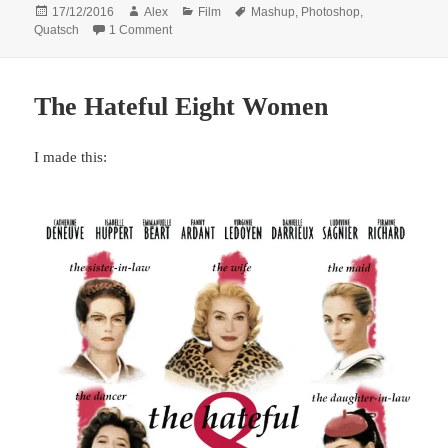
Posted
Author
Categories
Tags
17/12/2016
Alex
Film
Mashup
,
Photoshop
,
on
on Bin sehr gespannt auf dieses Sequel zu
Paters
Quatsch
1 Comment
The Hateful Eight Women
I made this: