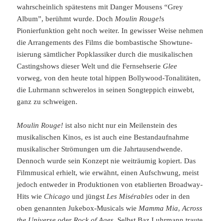
wahrscheinlich spätestens mit Danger Mousens “Grey
Album”, berühmt wurde. Doch
Moulin Rouge!
s
Pionierfunktion geht noch weiter. In gewisser Weise nehmen
die Arrangements des Films die bombastische Showtune-
isierung sämtlicher Popklassiker durch die musikalischen
Castingshows dieser Welt und die Fernsehserie
Glee
vorweg, von den heute total hippen Bollywood-Tonalitäten,
die Luhrmann schwerelos in seinen Songteppich einwebt,
ganz zu schweigen.
Moulin Rouge!
ist also nicht nur ein Meilenstein des
musikalischen Kinos, es ist auch eine Bestandaufnahme
musikalischer Strömungen um die Jahrtausendwende.
Dennoch wurde sein Konzept nie weiträumig kopiert. Das
Filmmusical erhielt, wie erwähnt, einen Aufschwung, meist
jedoch entweder in Produktionen von etablierten Broadway-
Hits wie
Chicago
und jüngst
Les Misérables
oder in den
oben genannten Jukebox-Musicals wie
Mamma Mia
,
Across
the Universe
oder
Rock of Ages
. Selbst Baz Luhrmann traute