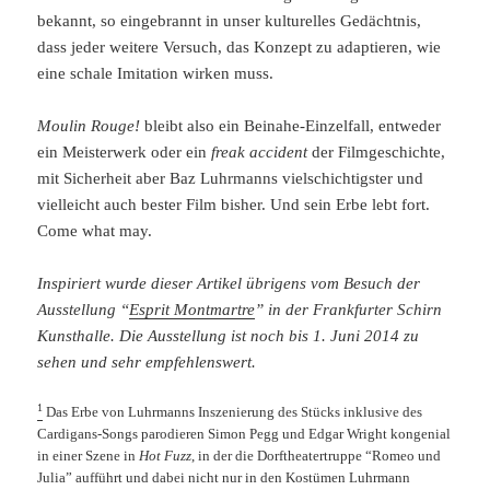
bekannt, so eingebrannt in unser kulturelles Gedächtnis,
dass jeder weitere Versuch, das Konzept zu adaptieren, wie
eine schale Imitation wirken muss.
Moulin Rouge!
bleibt also ein Beinahe-Einzelfall, entweder
ein Meisterwerk oder ein
freak accident
der Filmgeschichte,
mit Sicherheit aber Baz Luhrmanns vielschichtigster und
vielleicht auch bester Film bisher. Und sein Erbe lebt fort.
Come what may.
Inspiriert wurde dieser Artikel übrigens vom Besuch der
Ausstellung “
Esprit Montmartre
” in der Frankfurter Schirn
Kunsthalle. Die Ausstellung ist noch bis 1. Juni 2014 zu
sehen und sehr empfehlenswert.
1
Das Erbe von Luhrmanns Inszenierung des Stücks inklusive des
Cardigans-Songs parodieren Simon Pegg und Edgar Wright kongenial
in einer Szene in
Hot Fuzz
, in der die Dorftheatertruppe “Romeo und
Julia” aufführt und dabei nicht nur in den Kostümen Luhrmann