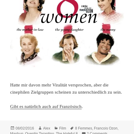
Hatte mir davon mehr Viralität versprochen, aber die
cinephilen Zielgruppen scheinen zu unterschiedlich zu sein.
Gibt es natürlich auch auf Französisch
.
Posted
Author
Categories
Tags
08/02/2016
Alex
Film
8 Femmes
,
Francois Ozon
,
on
on The Hateful
Mashup
,
Quentin Tarantino
,
The Hateful 8
2 Comments