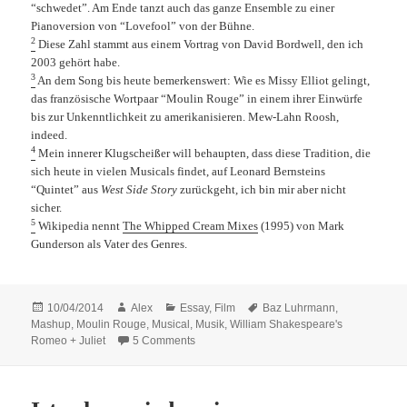
“schwedet”. Am Ende tanzt auch das ganze Ensemble zu einer
Pianoversion von “Lovefool” von der Bühne.
2
Diese Zahl stammt aus einem Vortrag von David Bordwell, den ich
2003 gehört habe.
3
An dem Song bis heute bemerkenswert: Wie es Missy Elliot gelingt,
das französische Wortpaar “Moulin Rouge” in einem ihrer Einwürfe
bis zur Unkenntlichkeit zu amerikanisieren. Mew-Lahn Roosh,
indeed.
4
Mein innerer Klugscheißer will behaupten, dass diese Tradition, die
sich heute in vielen Musicals findet, auf Leonard Bernsteins
“Quintet” aus
West Side Story
zurückgeht, ich bin mir aber nicht
sicher.
5
Wikipedia nennt
The Whipped Cream Mixes
(1995) von Mark
Gunderson als Vater des Genres.
Posted
Author
Categories
Tags
10/04/2014
Alex
Essay
,
Film
Baz Luhrmann
,
on
Mashup
,
Moulin Rouge
,
Musical
,
Musik
,
William Shakespeare's
on No Children of the Revolution: Das Mod
Romeo + Juliet
5 Comments