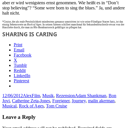
aber er wird wenigstens ernst genommen. Wie heißt es in “Don’t
stop believing”? “Some were born to sing the blues.” Ja, und andere
halt nicht.
*Cruise, der als reale Persönlichkeit mindestens genauso umstritten ist wie seine Filmfigur Stacee Jaxx, ist das
einzig Sehenswerte an
Rock of Ages
. In seinen Szenen schillert manchmal für Sekundenbruchteile etwas von der
Hassliebe durch, die man zu 80s-Bombastorock gefälligst zu pflegen hat.
SHARING IS CARING
Print
Email
Facebook
X
Tumblr
Reddit
LinkedIn
Pinterest
Posted
Author
Categories
Tags
12/06/2012
Alex
Film
,
Musik
,
Rezension
Adam Shankman
,
Bon
on
Jovi
,
Catherine Zeta-Jones
,
Foreigner
,
Journey
,
malin akerman
,
Musical
,
Rock of Ages
,
Tom Cruise
Leave a Reply