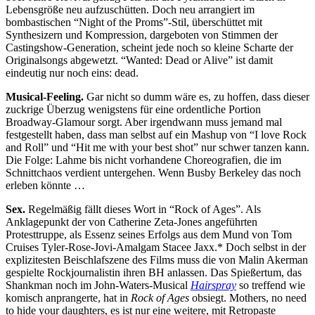
Lebensgröße neu aufzuschütten. Doch neu arrangiert im
bombastischen “Night of the Proms”-Stil, überschüttet mit
Synthesizern und Kompression, dargeboten von Stimmen der
Castingshow-Generation, scheint jede noch so kleine Scharte der
Originalsongs abgewetzt. “Wanted: Dead or Alive” ist damit
eindeutig nur noch eins: dead.
Musical-Feeling.
Gar nicht so dumm wäre es, zu hoffen, dass dieser
zuckrige Überzug wenigstens für eine ordentliche Portion
Broadway-Glamour sorgt. Aber irgendwann muss jemand mal
festgestellt haben, dass man selbst auf ein Mashup von “I love Rock
and Roll” und “Hit me with your best shot” nur schwer tanzen kann.
Die Folge: Lahme bis nicht vorhandene Choreografien, die im
Schnittchaos verdient untergehen. Wenn Busby Berkeley das noch
erleben könnte …
Sex.
Regelmäßig fällt dieses Wort in “Rock of Ages”. Als
Anklagepunkt der von Catherine Zeta-Jones angeführten
Protesttruppe, als Essenz seines Erfolgs aus dem Mund von Tom
Cruises Tyler-Rose-Jovi-Amalgam Stacee Jaxx.* Doch selbst in der
explizitesten Beischlafszene des Films muss die von Malin Akerman
gespielte Rockjournalistin ihren BH anlassen. Das Spießertum, das
Shankman noch im John-Waters-Musical
Hairspray
so treffend wie
komisch anprangerte, hat in
Rock of Ages
obsiegt. Mothers, no need
to hide your daughters, es ist nur eine weitere, mit Retropaste