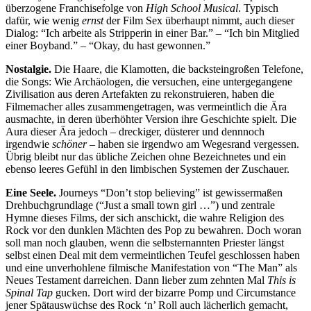
überzogene Franchisefolge von
High School Musical
. Typisch
dafür, wie wenig
ernst
der Film Sex überhaupt nimmt, auch dieser
Dialog: “Ich arbeite als Stripperin in einer Bar.” – “Ich bin Mitglied
einer Boyband.” – “Okay, du hast gewonnen.”
Nostalgie.
Die Haare, die Klamotten, die backsteingroßen Telefone,
die Songs: Wie Archäologen, die versuchen, eine untergegangene
Zivilisation aus deren Artefakten zu rekonstruieren, haben die
Filmemacher alles zusammengetragen, was vermeintlich die Ära
ausmachte, in deren überhöhter Version ihre Geschichte spielt. Die
Aura dieser Ära jedoch – dreckiger, düsterer und dennnoch
irgendwie
schöner
– haben sie irgendwo am Wegesrand vergessen.
Übrig bleibt nur das übliche Zeichen ohne Bezeichnetes und ein
ebenso leeres Gefühl in den limbischen Systemen der Zuschauer.
Eine Seele.
Journeys “Don’t stop believing” ist gewissermaßen
Drehbuchgrundlage (“Just a small town girl …”) und zentrale
Hymne dieses Films, der sich anschickt, die wahre Religion des
Rock vor den dunklen Mächten des Pop zu bewahren. Doch woran
soll man noch glauben, wenn die selbsternannten Priester längst
selbst einen Deal mit dem vermeintlichen Teufel geschlossen haben
und eine unverhohlene filmische Manifestation von “The Man” als
Neues Testament darreichen. Dann lieber zum zehnten Mal
This is
Spinal Tap
gucken. Dort wird der bizarre Pomp und Circumstance
jener Spätauswüchse des Rock ‘n’ Roll auch lächerlich gemacht,