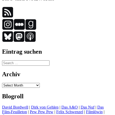
Eintrag suchen
Search
for:
Archiv
Archiv
Blogroll
David Bordwell
|
Dirk von Gehlen
|
Das A&O
|
Das Nuf
|
Das
Film-Feuilleton
|
Pew Pew Pew
|
Felix Schwenzel
|
Filmlöwin
|