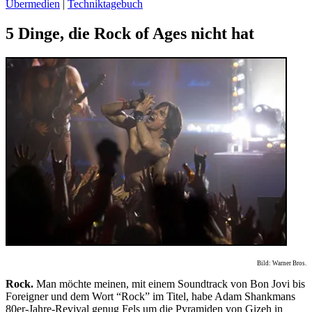
Übermedien
|
Techniktagebuch
5 Dinge, die Rock of Ages nicht hat
Bild: Warner Bros.
Rock.
Man möchte meinen, mit einem Soundtrack von Bon Jovi bis
Foreigner und dem Wort “Rock” im Titel, habe Adam Shankmans
80er-Jahre-Revival genug Fels um die Pyramiden von Gizeh in