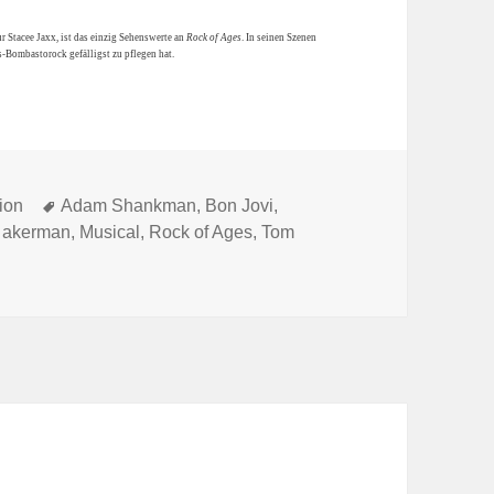
ur Stacee Jaxx, ist das einzig Sehenswerte an
Rock of Ages
. In seinen Szenen
s-Bombastorock gefälligst zu pflegen hat.
Tags
ion
Adam Shankman
,
Bon Jovi
,
 akerman
,
Musical
,
Rock of Ages
,
Tom
k of Ages nicht hat