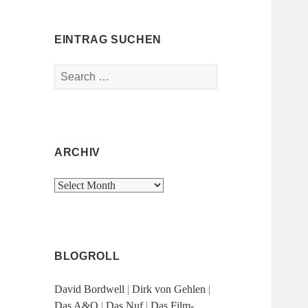
EINTRAG SUCHEN
Search
for:
ARCHIV
Archiv
BLOGROLL
David Bordwell
|
Dirk von Gehlen
|
Das A&O
|
Das Nuf
|
Das Film-