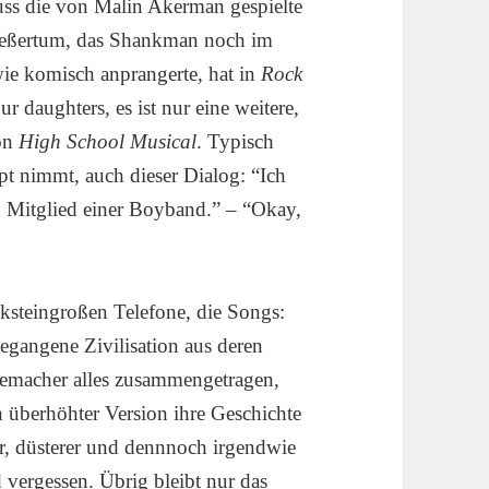
muss die von Malin Akerman gespielte
pießertum, das Shankman noch im
wie komisch anprangerte, hat in
Rock
r daughters, es ist nur eine weitere,
von
High School Musical
. Typisch
t nimmt, auch dieser Dialog: “Ich
bin Mitglied einer Boyband.” – “Okay,
ksteingroßen Telefone, die Songs:
egangene Zivilisation aus deren
lmemacher alles zusammengetragen,
n überhöhter Version ihre Geschichte
er, düsterer und dennnoch irgendwie
vergessen. Übrig bleibt nur das