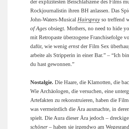
der explizitesten Beischlafszene des Films 
Rockjournalistin ihren BH anlassen. Das S
John-Waters-Musical
Hairspray
so treffend 
of Ages
obsiegt. Mothers, no need to hide you
mit Retropaste überzogene Franchisefolge 
dafür, wie wenig
ernst
der Film Sex überhaup
arbeite als Stripperin in einer Bar.” – “Ich 
du hast gewonnen.”
Nostalgie.
Die Haare, die Klamotten, die bac
Wie Archäologen, die versuchen, eine unterg
Artefakten zu rekonstruieren, haben die Fi
was vermeintlich die Ära ausmachte, in dere
spielt. Die Aura dieser Ära jedoch – dreckig
schöner
– haben sie irgendwo am Wegesrand 