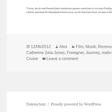
*Cruise, der als reale Persönlichkeit mindestens genauso umstritten ist wie seine Filmfig
schillert manchmal für Sekundenbruchteile etwas von der Hassliebe durch, die man zu 80
Posted
Author
Categories
12/06/2012
Alex
Film
,
Musik
,
Rezens
on
Catherine Zeta-Jones
,
Foreigner
,
Journey
,
malin
on 5 Dinge, die Roc
Cruise
Leave a comment
Datenschutz
Proudly powered by WordPress