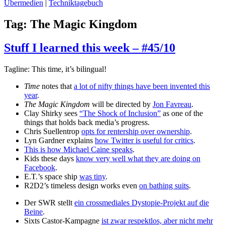
Übermedien
|
Techniktagebuch
Tag:
The Magic Kingdom
Stuff I learned this week – #45/10
Tagline: This time, it’s bilingual!
Time
notes that
a lot of nifty things have been invented this
year
.
The Magic Kingdom
will be directed by
Jon Favreau
.
Clay Shirky sees
“The Shock of Inclusion”
as one of the
things that holds back media’s progress.
Chris Suellentrop
opts for rentership over ownership
.
Lyn Gardner explains
how Twitter is useful for critics
.
This is how Michael Caine speaks
.
Kids these days
know very well what they are doing on
Facebook
.
E.T.’s space ship
was tiny
.
R2D2’s timeless design works even
on bathing suits
.
Der SWR stellt
ein crossmediales Dystopie-Projekt auf die
Beine
.
Sixts Castor-Kampagne
ist zwar respektlos, aber nicht mehr