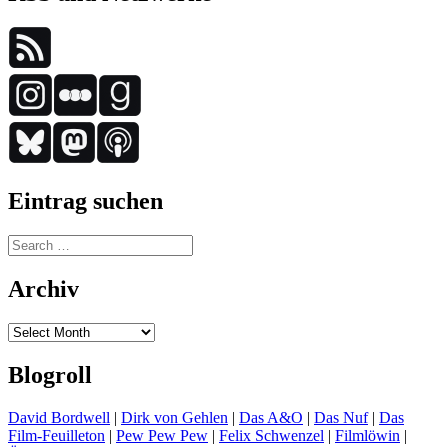
Eintrag suchen
Search
for:
Archiv
Archiv
Blogroll
David Bordwell
|
Dirk von Gehlen
|
Das A&O
|
Das Nuf
|
Das
Film-Feuilleton
|
Pew Pew Pew
|
Felix Schwenzel
|
Filmlöwin
|