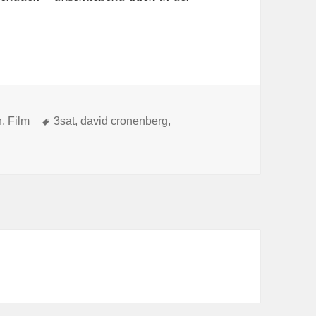
Tags
n
,
Film
3sat
,
david cronenberg
,
nuten Cronenberg