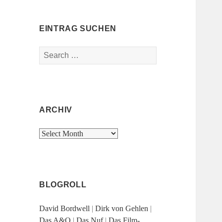
EINTRAG SUCHEN
Search
for:
ARCHIV
Archiv
BLOGROLL
David Bordwell
|
Dirk von Gehlen
|
Das A&O
|
Das Nuf
|
Das Film-