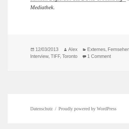
Mediathek
.
Posted
Author
Categories
12/03/2013
Alex
Externes
,
Fernsehe
on
on 90 Mi
Interview
,
TIFF
,
Toronto
1 Comment
Datenschutz
Proudly powered by WordPress