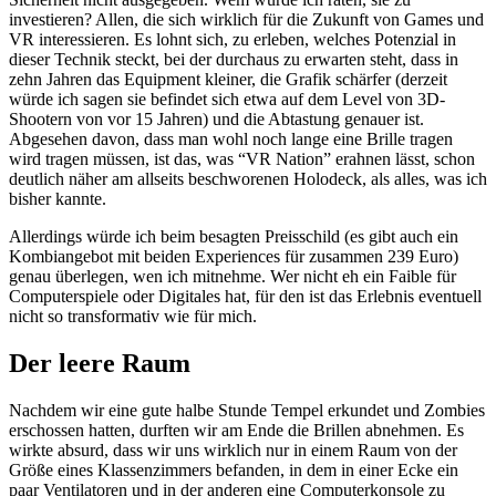
investieren? Allen, die sich wirklich für die Zukunft von Games und
VR interessieren. Es lohnt sich, zu erleben, welches Potenzial in
dieser Technik steckt, bei der durchaus zu erwarten steht, dass in
zehn Jahren das Equipment kleiner, die Grafik schärfer (derzeit
würde ich sagen sie befindet sich etwa auf dem Level von 3D-
Shootern von vor 15 Jahren) und die Abtastung genauer ist.
Abgesehen davon, dass man wohl noch lange eine Brille tragen
wird tragen müssen, ist das, was “VR Nation” erahnen lässt, schon
deutlich näher am allseits beschworenen Holodeck, als alles, was ich
bisher kannte.
Allerdings würde ich beim besagten Preisschild (es gibt auch ein
Kombiangebot mit beiden Experiences für zusammen 239 Euro)
genau überlegen, wen ich mitnehme. Wer nicht eh ein Faible für
Computerspiele oder Digitales hat, für den ist das Erlebnis eventuell
nicht so transformativ wie für mich.
Der leere Raum
Nachdem wir eine gute halbe Stunde Tempel erkundet und Zombies
erschossen hatten, durften wir am Ende die Brillen abnehmen. Es
wirkte absurd, dass wir uns wirklich nur in einem Raum von der
Größe eines Klassenzimmers befanden, in dem in einer Ecke ein
paar Ventilatoren und in der anderen eine Computerkonsole zu