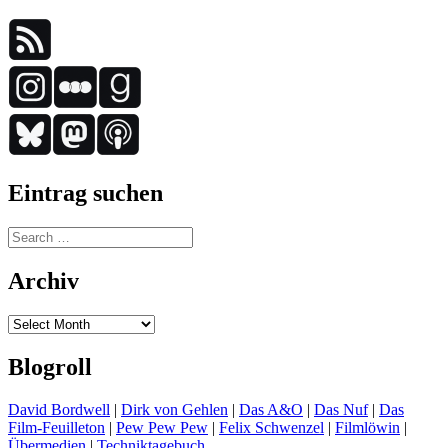
Eintrag suchen
Search
for:
Archiv
Archiv
Blogroll
David Bordwell
|
Dirk von Gehlen
|
Das A&O
|
Das Nuf
|
Das
Film-Feuilleton
|
Pew Pew Pew
|
Felix Schwenzel
|
Filmlöwin
|
Übermedien
|
Techniktagebuch