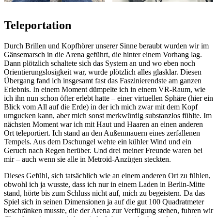
Teleportation
Durch Brillen und Kopfhörer unserer Sinne beraubt wurden wir im
Gänsemarsch in die Arena geführt, die hinter einem Vorhang lag.
Dann plötzlich schaltete sich das System an und wo eben noch
Orientierungslosigkeit war, wurde plötzlich alles glasklar. Diesen
Übergang fand ich insgesamt fast das Faszinierendste am ganzen
Erlebnis. In einem Moment dümpelte ich in einem VR-Raum, wie
ich ihn nun schon öfter erlebt hatte – einer virtuellen Sphäre (hier ein
Blick vom All auf die Erde) in der ich mich zwar mit dem Kopf
umgucken kann, aber mich sonst merkwürdig substanzlos fühlte. Im
nächsten Moment war ich mit Haut und Haaren an einen anderen
Ort teleportiert. Ich stand an den Außenmauern eines zerfallenen
Tempels. Aus dem Dschungel wehte ein kühler Wind und ein
Geruch nach Regen herüber. Und drei meiner Freunde waren bei
mir – auch wenn sie alle in Metroid-Anzügen steckten.
Dieses Gefühl, sich tatsächlich wie an einem anderen Ort zu fühlen,
obwohl ich ja wusste, dass ich nur in einem Laden in Berlin-Mitte
stand, hörte bis zum Schluss nicht auf, mich zu begeistern. Da das
Spiel sich in seinen Dimensionen ja auf die gut 100 Quadratmeter
beschränken musste, die der Arena zur Verfügung stehen, fuhren wir