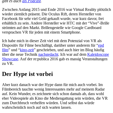
gibt es auch
als Podcast
.
Zwischen Anfang 2015 und Ende 2016 war Virtual Reality plötzlich
wieder ziemlich präsent. Die Oculus Rift, deren Hersteller von
Facebook für sehr viel Geld gekauft wurde, war kurz davor, frei
erhältlich zu sein. Andere Hersteller wie HTC mit der “Vive”-Brille
strömten auf den Markt. Brillengestelle wie Google Cardboard
versprachen VR für jeden mit einem Smartphone.
Ich habe mich in dieser Zeit viel mit dem Potenzial von VR als
Dispositiv für Filme beschäftigt, darüber unter anderem für “
epd
film
” und “
kino-zeit
” geschrieben, und auch hier im Blog häufig
über die neue Technik
nachgedacht
. Ich war auf dem
Kaleidoscope
Showcase
. Auf der re:publica 2016 gab es massig Veranstaltungen
zu VR.
Der Hype ist vorbei
Aber kurz danach war der Hype dann für mich auch vorbei. Im
Filmbereich tauchte wenig Interessantes mehr auf meinem Radar
auf. Kein Wunder, es zeichnete sich schon damals ab, dass wohl
eher Videospiele als Kino die Mediengattung sein würden, die VR
zum Durchbruch verhelfen würden. Und selbst das würde
wahrscheinlich noch auf sich warten lassen.