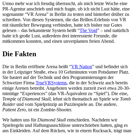
Umso mehr war ich freudig überrascht, als mich letzte Woche eine
PR-Agentur anschrieb und mich fragte, ob ich nicht Lust hätte, eine
sogenannte “VR Arena” in Berlin zu testen und hinterher drüber zu
schreiben. Von diesen Systemen, die das Brillen-Erlebnis von VR
mit räumlicher Bewegung verbinden, hatte ich bisher nur Gutes
gelesen – das bekannteste System heißt “
The Void
” – und natürlich
hatte ich große Lust, außerdem drei interessierte Freunde, die
mitkommen konnten, und einen unverplanten freien Abend.
Die Fakten
Die in Berlin eröffnete Arena heißt “
VR Nation
” und befindet sich
in der Leipziger Straße, etwa 10 Gehminuten vom Potsdamer Platz.
Sie basiert auf der Technik und den Programmierungen der
Schweizer Firma
TrueVRSystems
, die in der Schweiz auch bereits
einige Arenen betreibt. Angeboten werden zurzeit zwei etwa 20-30-
minütige “Experiences” (das VR-Äquivalent zu “Spiel”). Die eine,
Temple of Diamond Skull
, lehnt sich thematisch an Spiele wie
Tomb
Raider
und vom Spielprinzip an Puzzlespiele an. Die andere,
Patient Zero
, ist ein Zombie-Shooter.
Wir hatten uns für
Diamond Skull
entschieden. Nachdem wir
Spielregeln und Haftungsauschlüsse unterschrieben hatten, ging es
ans Einkleiden. Auf dem Rücken, wie in einem Rucksack, trägt man