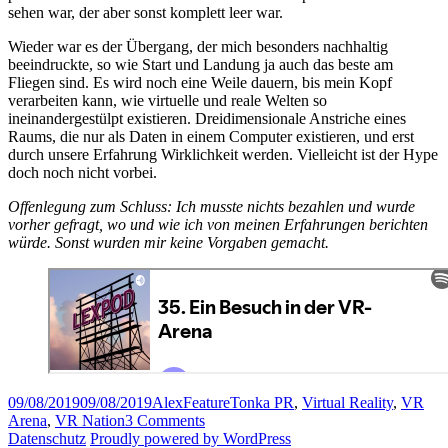
sehen war, der aber sonst komplett leer war.
Wieder war es der Übergang, der mich besonders nachhaltig
beeindruckte, so wie Start und Landung ja auch das beste am
Fliegen sind. Es wird noch eine Weile dauern, bis mein Kopf
verarbeiten kann, wie virtuelle und reale Welten so
ineinandergestülpt existieren. Dreidimensionale Anstriche eines
Raums, die nur als Daten in einem Computer existieren, und erst
durch unsere Erfahrung Wirklichkeit werden. Vielleicht ist der Hype
doch noch nicht vorbei.
Offenlegung zum Schluss: Ich musste nichts bezahlen und wurde
vorher gefragt, wo und wie ich von meinen Erfahrungen berichten
würde. Sonst wurden mir keine Vorgaben gemacht.
Posted
Author
Categories
Tags
09/08/2019
09/08/2019
Alex
Feature
Tonka PR
,
Virtual Reality
,
VR
on
on
Arena
,
VR Nation
3 Comments
Teuer
Datenschutz
Proudly powered by WordPress