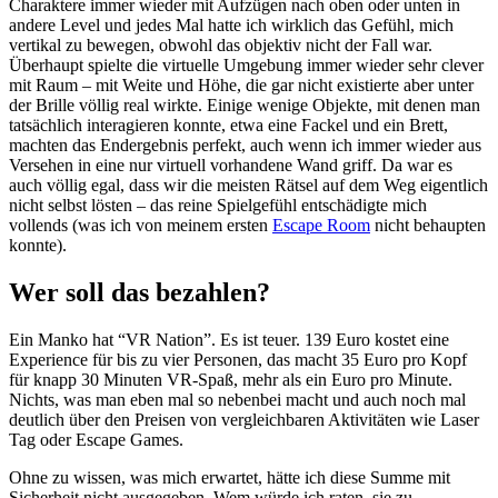
Charaktere immer wieder mit Aufzügen nach oben oder unten in
andere Level und jedes Mal hatte ich wirklich das Gefühl, mich
vertikal zu bewegen, obwohl das objektiv nicht der Fall war.
Überhaupt spielte die virtuelle Umgebung immer wieder sehr clever
mit Raum – mit Weite und Höhe, die gar nicht existierte aber unter
der Brille völlig real wirkte. Einige wenige Objekte, mit denen man
tatsächlich interagieren konnte, etwa eine Fackel und ein Brett,
machten das Endergebnis perfekt, auch wenn ich immer wieder aus
Versehen in eine nur virtuell vorhandene Wand griff. Da war es
auch völlig egal, dass wir die meisten Rätsel auf dem Weg eigentlich
nicht selbst lösten – das reine Spielgefühl entschädigte mich
vollends (was ich von meinem ersten
Escape Room
nicht behaupten
konnte).
Wer soll das bezahlen?
Ein Manko hat “VR Nation”. Es ist teuer. 139 Euro kostet eine
Experience für bis zu vier Personen, das macht 35 Euro pro Kopf
für knapp 30 Minuten VR-Spaß, mehr als ein Euro pro Minute.
Nichts, was man eben mal so nebenbei macht und auch noch mal
deutlich über den Preisen von vergleichbaren Aktivitäten wie Laser
Tag oder Escape Games.
Ohne zu wissen, was mich erwartet, hätte ich diese Summe mit
Sicherheit nicht ausgegeben. Wem würde ich raten, sie zu