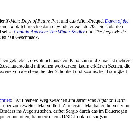
der
X-Men: Days of Future Past
und das Affen-Prequel
Dawn of the
tionen gibt. Ich mochte das schwindelerregende 70er-Schaulaufen
 selbst
Captain America: The Winter Soldier
und
The Lego Movie
 ist halt Geschmack.
kleben geblieben, obwohl ich aus dem Kino kam und zunächst mehrere
in Zuschauergeduld mit seinen wortkargen, kaum erklärten Szenen, die
ssszene von atemberaubender Schönheit und kosmischer Traurigkeit
schrieb
: “Auf halbem Weg zwischen Jim Jarmuschs
Night on Earth
artner zum zweiten Mal verliert. Zum ersten Mal hat er ihn vor zehn
Bruders ins Auge zu sehen, driftet Sergio durch das im Dauerregen
opie erinnernden, träumerischen 2D/3D-Look mit sorgsam