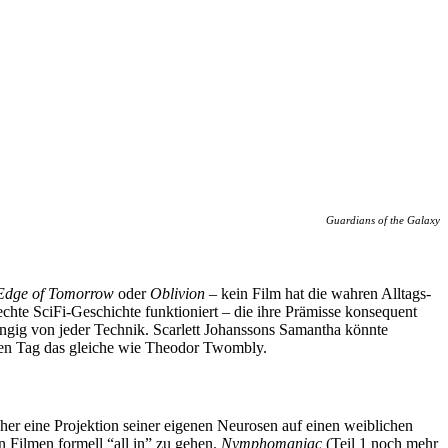
Guardians of the Galaxy
Edge of Tomorrow
oder
Oblivion
– kein Film hat die wahren Alltags-
echte SciFi-Geschichte funktioniert – die ihre Prämisse konsequent
ängig von jeder Technik. Scarlett Johanssons Samantha könnte
eden Tag das gleiche wie Theodor Twombly.
er eine Projektion seiner eigenen Neurosen auf einen weiblichen
n Filmen formell “all in” zu gehen.
Nymphomaniac
(Teil 1 noch mehr