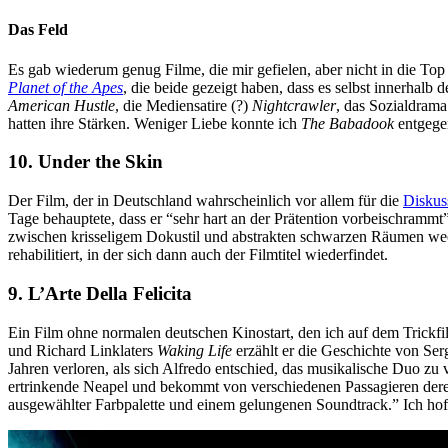
Das Feld
Es gab wiederum genug Filme, die mir gefielen, aber nicht in die T
Planet of the Apes
, die beide gezeigt haben, dass es selbst innerhal
American Hustle
, die Mediensatire (?)
Nightcrawler
, das Sozialdram
hatten ihre Stärken. Weniger Liebe konnte ich
The Babadook
entgegen
10. Under the Skin
Der Film, der in Deutschland wahrscheinlich vor allem für die
Diskus
Tage behauptete, dass er “sehr hart an der Prätention vorbeischrammt
zwischen krisseligem Dokustil und abstrakten schwarzen Räumen wec
rehabilitiert, in der sich dann auch der Filmtitel wiederfindet.
9. L’Arte Della Felicita
Ein Film ohne normalen deutschen Kinostart, den ich auf dem Trickfil
und Richard Linklaters
Waking Life
erzählt er die Geschichte von Ser
Jahren verloren, als sich Alfredo entschied, das musikalische Duo z
ertrinkende Neapel und bekommt von verschiedenen Passagieren dere
ausgewählter Farbpalette und einem gelungenen Soundtrack.” Ich h