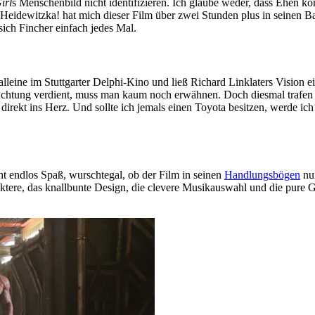
irl
s Menschenbild nicht identifizieren. Ich glaube weder, dass Ehen ko
 Heidewitzka! hat mich dieser Film über zwei Stunden plus in seinen B
sich Fincher einfach jedes Mal.
alleine im Stuttgarter Delphi-Kino und ließ Richard Linklaters Vision
 Achtung verdient, muss man kaum noch erwähnen. Doch diesmal trafen
 direkt ins Herz. Und sollte ich jemals einen Toyota besitzen, werde i
t endlos Spaß, wurschtegal, ob der Film in seinen
Handlungsbögen
nur
aktere, das knallbunte Design, die clevere Musikauswahl und die pure