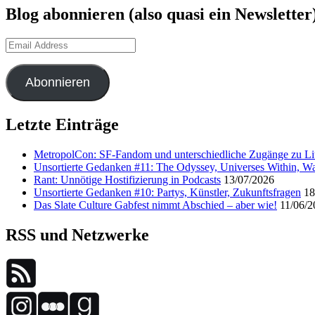
Blog abonnieren (also quasi ein Newsletter
Email
Address
Abonnieren
Letzte Einträge
MetropolCon: SF-Fandom und unterschiedliche Zugänge zu Lit
Unsortierte Gedanken #11: The Odyssey, Universes Within, Wa
Rant: Unnötige Hostifizierung in Podcasts
13/07/2026
Unsortierte Gedanken #10: Partys, Künstler, Zukunftsfragen
18
Das Slate Culture Gabfest nimmt Abschied – aber wie!
11/06/2
RSS und Netzwerke