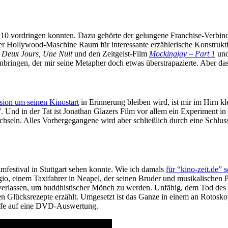
op 10 vordringen konnten. Dazu gehörte der gelungene Franchise-Verbin
b der Hollywood-Maschine Raum für interessante erzählerische Konstruk
a
Deux Jours, Une Nuit
und den Zeitgeist-Film
Mockingjay – Part 1
und
bringen, der mir seine Metapher doch etwas überstrapazierte. Aber das
sion um seinen Kinostart
in Erinnerung bleiben wird, ist mir im Hirn 
”. Und in der Tat ist Jonathan Glazers Film vor allem ein Experiment 
hseln. Alles Vorhergegangene wird aber schließlich durch eine Schlu
mfestival in Stuttgart sehen konnte. Wie ich damals
für “kino-zeit.de” 
gio, einem Taxifahrer in Neapel, der seinen Bruder und musikalischen P
u verlassen, um buddhistischer Mönch zu werden. Unfähig, dem Tod des 
n Glücksrezepte erzählt. Umgesetzt ist das Ganze in einem an Rotosk
offe auf eine DVD-Auswertung.