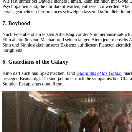
Wie fast immer bei David Finchers Filmen, kann ich mich mit
Gone G
Psychopathen sind, die nur darauf warten, entfesselt zu werden. Aber
herausgearbeiteten Perfomances schwelgen lassen. Dafür allein lohnt 
7. Boyhood
Nach Feierabend am letzten Arbeitstag vor der Sommerpause saß ich 
Film allein für seine Machart und seinen langen Atem jedermenschs
Sinn und Sinnlosigkeit unserer Existenz auf diesem Planeten ziemlich
übrigbleibt.
6. Guardians of the Galaxy
Kino darf auch mal Spaß machen. Und
Guardians of the Galaxy
mach
besiegen Beats folgt. Da sind ja immer noch die sympathischen Char
Stunden Eskapismus ohne Reue.