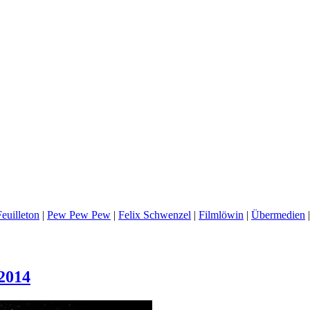
euilleton
|
Pew Pew Pew
|
Felix Schwenzel
|
Filmlöwin
|
Übermedien
 2014