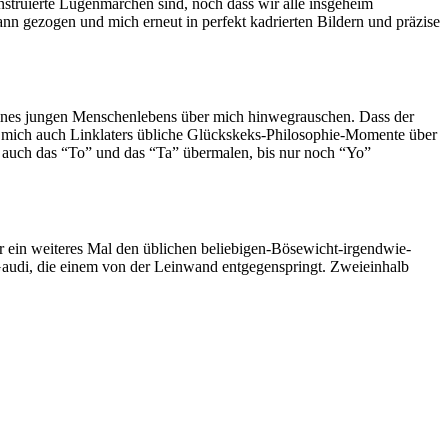
nstruierte Lügenmärchen sind, noch dass wir alle insgeheim
ann gezogen und mich erneut in perfekt kadrierten Bildern und präzise
 eines jungen Menschenlebens über mich hinwegrauschen. Dass der
 mich auch Linklaters übliche Glückskeks-Philosophie-Momente über
ch auch das “To” und das “Ta” übermalen, bis nur noch “Yo”
 ein weiteres Mal den üblichen beliebigen-Bösewicht-irgendwie-
 Gaudi, die einem von der Leinwand entgegenspringt. Zweieinhalb