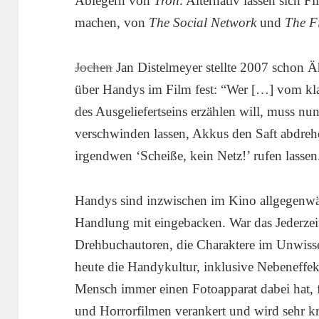
Ablegern von
Tron
. Alternativ lassen sich F
machen, von
The Social Network
und
The Fi
Jochen
Jan Distelmeyer stellte 2007 schon Ä
über Handys im Film fest: “Wer […] vom kla
des Ausgeliefertseins erzählen will, muss n
verschwinden lassen, Akkus den Saft abdrehe
irgendwen ‘Scheiße, kein Netz!’ rufen lassen
Handys sind inzwischen im Kino allgegenwär
Handlung mit eingebacken. War das Jederzeit
Drehbuchautoren, die Charaktere im Unwissen
heute die Handykultur, inklusive Nebeneffekt
Mensch immer einen Fotoapparat dabei hat, 
und Horrorfilmen verankert und wird sehr kr