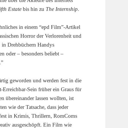
ilme über die Akteure des Internets
fth Estate
bis hin zu
The Internship
.
hnliches in einem “epd Film”-Artikel
ssischen Horror der Verlorenheit und
un in Drehbüchern Handys
n oder – besonders beliebt –
.”
tig geworden und werden fest in die
-Erreichbar-Sein früher ein Graus für
 übereinander lassen wollten, ist
en wie der Tatsache, dass jeder
fest in Krimis, Thrillern, RomComs
eativ ausgeschöpft. Ein Film wie