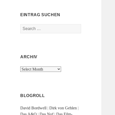
EINTRAG SUCHEN
Search
for:
ARCHIV
Archiv
BLOGROLL
David Bordwell
|
Dirk von Gehlen
|
Das A&O
|
Das Nuf
|
Das Film-