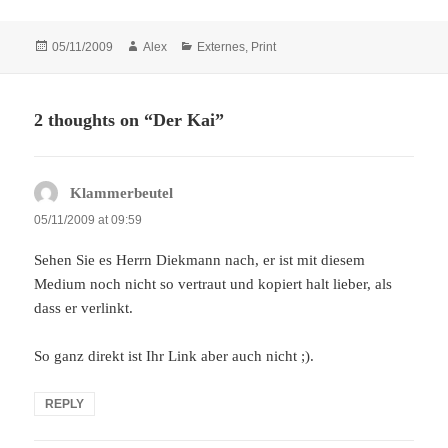
Posted
Author
Categories
05/11/2009
Alex
Externes
,
Print
on
2 thoughts on “Der Kai”
Klammerbeutel
says:
05/11/2009 at 09:59
Sehen Sie es Herrn Diekmann nach, er ist mit diesem
Medium noch nicht so vertraut und kopiert halt lieber, als
dass er verlinkt.
So ganz direkt ist Ihr Link aber auch nicht ;).
REPLY