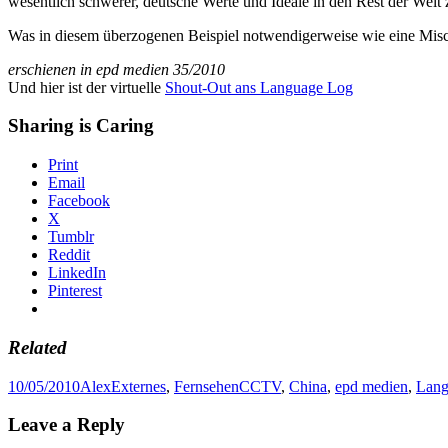
wesentlich schwerer, deutsche Werte und Ideale in den Rest der Welt 
Was in diesem überzogenen Beispiel notwendigerweise wie eine Mischu
erschienen in epd medien 35/2010
Und hier ist der virtuelle
Shout-Out ans Language Log
Sharing is Caring
Print
Email
Facebook
X
Tumblr
Reddit
LinkedIn
Pinterest
Related
Posted
Author
Categories
Tags
10/05/2010
Alex
Externes
,
Fernsehen
CCTV
,
China
,
epd medien
,
Lang
on
Leave a Reply