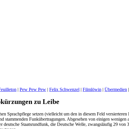
euilleton
|
Pew Pew Pew
|
Felix Schwenzel
|
Filmlöwin
|
Übermedien
bkürzungen zu Leibe
achen Sprachpflege setzen (vielleicht um den in diesem Feld versierter
and stammenden Funkübertragungen. Abgesehen von einigen wenigen an
e der deutsche Staatsrundfunk, die Deutsche Welle, zwangsläufig 29 von