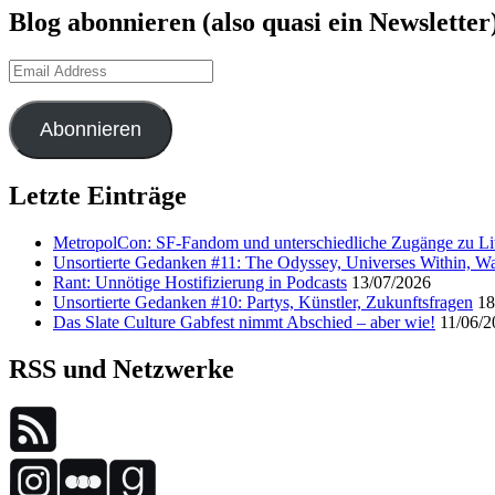
Blog abonnieren (also quasi ein Newsletter
Email
Address
Abonnieren
Letzte Einträge
MetropolCon: SF-Fandom und unterschiedliche Zugänge zu Lit
Unsortierte Gedanken #11: The Odyssey, Universes Within, Wa
Rant: Unnötige Hostifizierung in Podcasts
13/07/2026
Unsortierte Gedanken #10: Partys, Künstler, Zukunftsfragen
18
Das Slate Culture Gabfest nimmt Abschied – aber wie!
11/06/2
RSS und Netzwerke