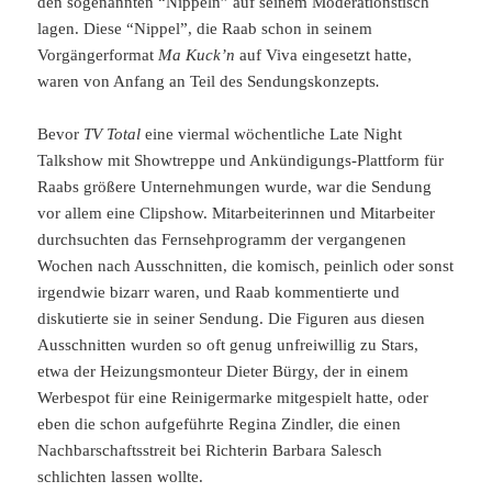
den sogenannten “Nippeln” auf seinem Moderationstisch
lagen. Diese “Nippel”, die Raab schon in seinem
Vorgängerformat
Ma Kuck’n
auf Viva eingesetzt hatte,
waren von Anfang an Teil des Sendungskonzepts
.
Bevor
TV Total
eine viermal wöchentliche Late Night
Talkshow mit Showtreppe und Ankündigungs-Plattform für
Raabs größere Unternehmungen wurde, war die Sendung
vor allem eine Clipshow. Mitarbeiterinnen und Mitarbeiter
durchsuchten das Fernsehprogramm der vergangenen
Wochen nach Ausschnitten, die komisch, peinlich oder sonst
irgendwie bizarr waren, und Raab kommentierte und
diskutierte sie in seiner Sendung. Die Figuren aus diesen
Ausschnitten wurden so oft genug unfreiwillig zu Stars,
etwa der Heizungsmonteur Dieter Bürgy, der in einem
Werbespot für eine Reinigermarke mitgespielt hatte, oder
eben die schon aufgeführte Regina Zindler, die einen
Nachbarschaftsstreit bei Richterin Barbara Salesch
schlichten lassen wollte.