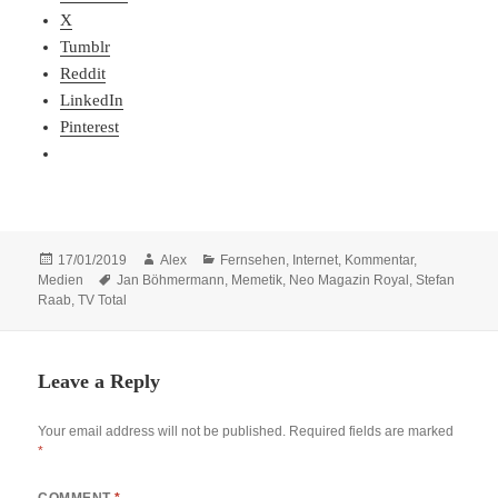
X
Tumblr
Reddit
LinkedIn
Pinterest
Posted
Author
Categories
17/01/2019
Alex
Fernsehen
,
Internet
,
Kommentar
,
on
Tags
Medien
Jan Böhmermann
,
Memetik
,
Neo Magazin Royal
,
Stefan
Raab
,
TV Total
Leave a Reply
Your email address will not be published.
Required fields are marked
*