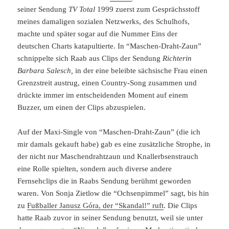
seiner Sendung
TV Total
1999 zuerst zum Gesprächsstoff
meines damaligen sozialen Netzwerks, des Schulhofs,
machte und später sogar auf die Nummer Eins der
deutschen Charts katapultierte. In “Maschen-Draht-Zaun”
schnippelte sich Raab aus Clips der Sendung
Richterin
Barbara Salesch,
in der eine beleibte sächsische Frau einen
Grenzstreit austrug, einen Country-Song zusammen und
drückte immer im entscheidenden Moment auf einem
Buzzer, um einen der Clips abzuspielen.
Auf der Maxi-Single von “Maschen-Draht-Zaun” (die ich
mir damals gekauft habe) gab es eine zusätzliche Strophe, in
der nicht nur Maschendrahtzaun und Knallerbsenstrauch
eine Rolle spielten, sondern auch diverse andere
Fernsehclips die in Raabs Sendung berühmt geworden
waren. Von Sonja Zietlow die “Ochsenpimmel” sagt, bis hin
zu
Fußballer Janusz Góra, der “Skandal!” ruft
. Die Clips
hatte Raab zuvor in seiner Sendung benutzt, weil sie unter