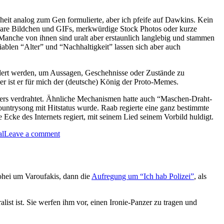
eit analog zum Gen formulierte, aber ich pfeife auf Dawkins. Kein
bare Bildchen und GIFs, merkwürdige Stock Photos oder kurze
anche von ihnen sind uralt aber erstaunlich langlebig und stammen
ablen “Alter” und “Nachhaltigkeit” lassen sich aber auch
ändert werden, um Aussagen, Geschehnisse oder Zustände zu
r ist er für mich der (deutsche) König der Proto-Memes.
ers verdrahtet. Ähnliche Mechanismen hatte auch “Maschen-Draht-
ountrysong mit Hitstatus wurde. Raab regierte eine ganz bestimmte
 Ecke des Internets regiert, mit seinem Lied seinem Vorbild huldigt.
on
al
Leave a comment
Stefan
Raab,
König
der
ohei um Varoufakis, dann die
Aufregung um “Ich hab Polizei”
, als
Proto-
Memes
ist ist. Sie werfen ihm vor, einen Ironie-Panzer zu tragen und