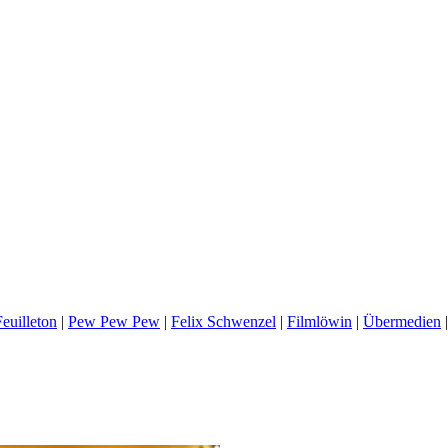
euilleton
|
Pew Pew Pew
|
Felix Schwenzel
|
Filmlöwin
|
Übermedien