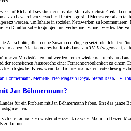
emes.
rweis auf Richard Dawkins der einst das Mem als kleinste Gedankeneinh
als zu beschreiben versuchte. Heutzutage sind Memes vor allem teil
esetzt werden, um Inhalte in sozialen Netzwerken zu kommentieren. M
uellen Rundfunkübertragungen und verbrennen schnell wieder. Die Vari
fernte Ausschnitte, die in neue Zusammenhänge gesetzt oder leicht ver
ig zu machen. Nichts anderes hat Raab damals in
TV Total
gemacht, dahe
YouTube zu Musikstücken und werden immer wieder neu remixt und and
und der sächsischen Aussprache einer Fernsehpersönlichkeit zu einem C
sich ein logischer Kreis, wenn Jan Böhmermann, der heute diese gleiche
Tags
Jan Böhmermann
,
Memetik
,
Neo Magazin Royal
,
Stefan Raab
,
TV Tot
 mit Jan Böhmermann?
es Landes für ein Problem mit Jan Böhmermann​ haben. Erst das ganze B
 lustig machen.
sich die Journalisten wieder überrascht, dass der Mann im Herzen Moral
mnis zu kommen.