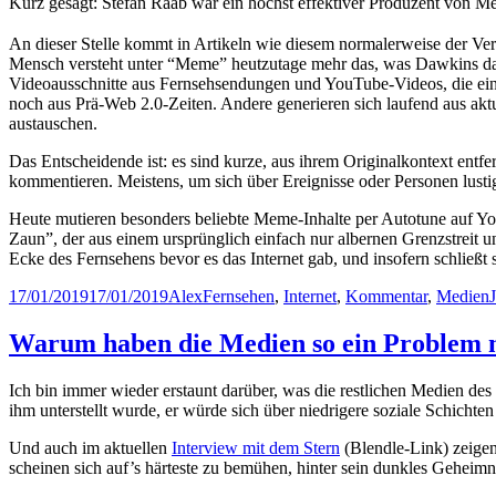
Kurz gesagt: Stefan Raab war ein höchst effektiver Produzent von M
An dieser Stelle kommt in Artikeln wie diesem normalerweise der Ve
Mensch versteht unter “Meme” heutzutage mehr das, was Dawkins dam
Videoausschnitte aus Fernsehsendungen und YouTube-Videos, die eing
noch aus Prä-Web 2.0-Zeiten. Andere generieren sich laufend aus akt
austauschen.
Das Entscheidende ist: es sind kurze, aus ihrem Originalkontext ent
kommentieren. Meistens, um sich über Ereignisse oder Personen lust
Heute mutieren besonders beliebte Meme-Inhalte per Autotune auf 
Zaun”, der aus einem ursprünglich einfach nur albernen Grenzstreit 
Ecke des Fernsehens bevor es das Internet gab, und insofern schließt 
Posted
Author
Categories
17/01/2019
17/01/2019
Alex
Fernsehen
,
Internet
,
Kommentar
,
Medien
on
Warum haben die Medien so ein Problem
Ich bin immer wieder erstaunt darüber, was die restlichen Medien d
ihm unterstellt wurde, er würde sich über niedrigere soziale Schichten
Und auch im aktuellen
Interview mit dem Stern
(Blendle-Link) zeigen 
scheinen sich auf’s härteste zu bemühen, hinter sein dunkles Gehei