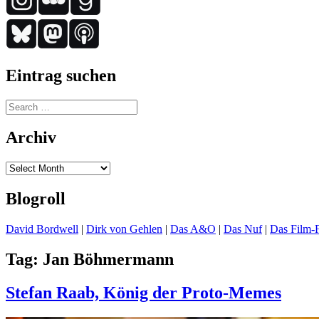
Eintrag suchen
Search
for:
Archiv
Archiv
Blogroll
David Bordwell
|
Dirk von Gehlen
|
Das A&O
|
Das Nuf
|
Das Film-F
Tag:
Jan Böhmermann
Stefan Raab, König der Proto-Memes