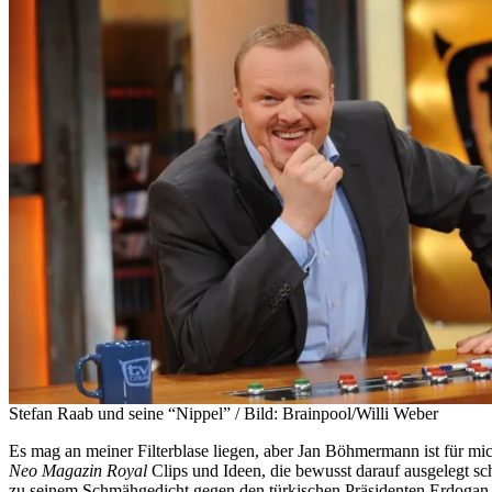
Stefan Raab und seine “Nippel” / Bild: Brainpool/Willi Weber
Es mag an meiner Filterblase liegen, aber Jan Böhmermann ist für mi
Neo Magazin Royal
Clips und Ideen, die bewusst darauf ausgelegt s
zu seinem Schmähgedicht gegen den türkischen Präsidenten Erdogan