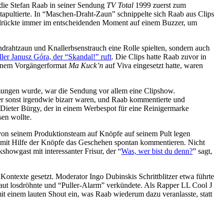
 die Stefan Raab in seiner Sendung
TV Total
1999 zuerst zum
apultierte. In “Maschen-Draht-Zaun” schnippelte sich Raab aus Clips
d drückte immer im entscheidenden Moment auf einem Buzzer, um
ndrahtzaun und Knallerbsenstrauch eine Rolle spielten, sondern auch
ler Janusz Góra, der “Skandal!” ruft
. Die Clips hatte Raab zuvor in
seinem Vorgängerformat
Ma Kuck’n
auf Viva eingesetzt hatte, waren
ungen wurde, war die Sendung vor allem eine Clipshow.
r sonst irgendwie bizarr waren, und Raab kommentierte und
r Dieter Bürgy, der in einem Werbespot für eine Reinigermarke
sen wollte.
von seinem Produktionsteam auf Knöpfe auf seinem Pult legen
nd mit Hilfe der Knöpfe das Geschehen spontan kommentieren. Nicht
owgast mit interessanter Frisur, der “
Was, wer bist du denn?
” sagt,
Kontexte gesetzt. Moderator Ingo Dubinskis Schrittblitzer etwa führte
aut losdröhnte und “Puller-Alarm” verkündete. Als Rapper LL Cool J
it einem lauten Shout ein, was Raab wiederum dazu veranlasste, statt