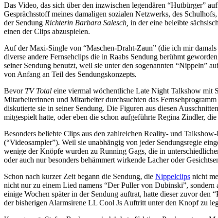
Das Video, das sich über den inzwischen legendären “Hutbürger” auf e
Gesprächsstoff meines damaligen sozialen Netzwerks, des Schulhofs,
der Sendung
Richterin Barbara Salesch,
in der eine beleibte sächsi
einen der Clips abzuspielen.
Auf der Maxi-Single von “Maschen-Draht-Zaun” (die ich mir damals ge
diverse andere Fernsehclips die in Raabs Sendung berühmt geworden
seiner Sendung benutzt, weil sie unter den sogenannten “Nippeln” a
von Anfang an Teil des Sendungskonzepts
.
Bevor
TV Total
eine viermal wöchentliche Late Night Talkshow mit
Mitarbeiterinnen und Mitarbeiter durchsuchten das Fernsehprogramm
diskutierte sie in seiner Sendung. Die Figuren aus diesen Ausschnitt
mitgespielt hatte, oder eben die schon aufgeführte Regina Zindler, die
Besonders beliebte Clips aus den zahlreichen Reality- und Talksho
(“Videosampler”). Weil sie unabhängig von jeder Sendungsregie einge
wenige der Knöpfe wurden zu Running Gags, die in unterschiedlichen
oder auch nur besonders behämmert wirkende Lacher oder Gesichtsen
Schon nach kurzer Zeit begann die Sendung, die
Nippelclips
nicht me
nicht nur zu einem Lied namens “Der Puller von Dubinski”, sondern 
einige Wochen später in der Sendung auftrat, hatte dieser zuvor den 
der bisherigen Alarmsirene LL Cool Js Auftritt unter den Knopf zu l