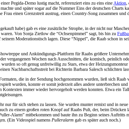
iner Pegida-Demo lustig macht, referenziert eins zu eins eine
Aktion
,
 machte und später sogar auf die Nummer Eins der deutschen Charts kat
sche Frau einen Grenzstreit austrug, einen Country-Song zusammen un
kauft habe) gab es eine zusätzliche Strophe, in der nicht nur Masche
 waren. Von Sonja Zietlow die “Ochsenpimmel” sagt, bis hin zu
Fußbal
uf seinem Moderationstisch lagen. Diese “Nippel”, die Raab schon in 
 Showtreppe und Ankündigungs-Plattform für Raabs größere Unternehm
 der vergangenen Wochen nach Ausschnitten, die komisch, peinlich ode
en wurden so oft genug unfreiwillig zu Stars, etwa der Heizungsmonteu
 einen Nachbarschaftsstreit bei Richterin Barbara Salesch schlichten las
w-Formaten, die in der Sendung hochgenommen wurden, ließ sich Raab 
spielt wurden, konnte er somit jederzeit alles andere unterbrechen u
 Kontexten immer wieder hervorgeholt werden konnten. Etwa ein Talksh
tgleisungen.
hr nur für sich stehen zu lassen. Sie wurden munter remixt und in neue 
auch zu einem großen roten Knopf auf Raabs Pult, der, beim Drücken l
“Puller-Alarm” mitbekommen und baute ihn zu Beginn seines Auftritts m
egen. (Ein Videospiel namens
Pulleralarm
gab es später auch noch.)