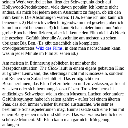
seinem Werk verarbeitet hat, liegt der Schwerpunkt doch auf
Hollywood-Produktionen, viele davon populär. Ich konnte nicht
anders, als mich bei jedem neuen Ausschnitt zu fragen, ob ich den
Film kenne. Die Abstufungen waren: 1) Ja, kenne ich und kann ich
benennen. 2) Habe ich vielleicht irgendwann mal gesehen, aber ich
kann ihn nicht benennen. 3) Ich kann Schauspieler:innen und/oder
grobe Epoche identifizieren, aber ich kenne den Film nicht. 4) Noch
nie gesehen. Gefühlt über alle Ausschnitte am meisten zu sehen,
übrigens: Big Ben. (Es gibt tatsächlich ein komplettes,
crowdgesourcetes
Wiki des Films
, in dem man nachschauen kann,
was in jeder Minute im Film zu sehen ist.)
Am meisten in Erinnerung geblieben ist mir aber die
Rezeptionssituation.
The Clock
läuft in einem eigens gebauten Kino
auf großer Leinwand, das allerdings nicht mit Kinosesseln, sondern
mit Reihen von Sofas bestuhlt ist. Das ermöglicht den
Besucher:innen, das Kino frei zu betreten und zu verlassen, aufrecht
zu sitzen oder sich hemmungslos zu fläzen. Trotzdem herrscht
andächtiges Schweigen wie in einem Museum. Lachen oder andere
Gefühlsregungen habe ich selten gehört – außer bei einem älteren
Paar, das sich immer wieder flüsternd austauschte, wie sehr es
bestimmte Schauspieler:innen mag. Einmal setzte sich eine Frau mit
einem Baby neben mich und stillte es. Das war wahrscheinlich der
schönste Moment. Mit Kino kann man gar nicht früh genug
anfangen.