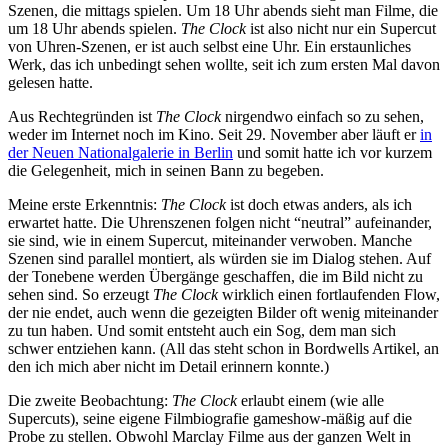
Szenen, die mittags spielen. Um 18 Uhr abends sieht man Filme, die
um 18 Uhr abends spielen.
The Clock
ist also nicht nur ein Supercut
von Uhren-Szenen, er ist auch selbst eine Uhr. Ein erstaunliches
Werk, das ich unbedingt sehen wollte, seit ich zum ersten Mal davon
gelesen hatte.
Aus Rechtegründen ist
The Clock
nirgendwo einfach so zu sehen,
weder im Internet noch im Kino. Seit 29. November aber läuft er
in
der Neuen Nationalgalerie in Berlin
und somit hatte ich vor kurzem
die Gelegenheit, mich in seinen Bann zu begeben.
Meine erste Erkenntnis:
The Clock
ist doch etwas anders, als ich
erwartet hatte. Die Uhrenszenen folgen nicht “neutral” aufeinander,
sie sind, wie in einem Supercut, miteinander verwoben. Manche
Szenen sind parallel montiert, als würden sie im Dialog stehen. Auf
der Tonebene werden Übergänge geschaffen, die im Bild nicht zu
sehen sind. So erzeugt
The Clock
wirklich einen fortlaufenden Flow,
der nie endet, auch wenn die gezeigten Bilder oft wenig miteinander
zu tun haben. Und somit entsteht auch ein Sog, dem man sich
schwer entziehen kann. (All das steht schon in Bordwells Artikel, an
den ich mich aber nicht im Detail erinnern konnte.)
Die zweite Beobachtung:
The Clock
erlaubt einem (wie alle
Supercuts), seine eigene Filmbiografie gameshow-mäßig auf die
Probe zu stellen. Obwohl Marclay Filme aus der ganzen Welt in