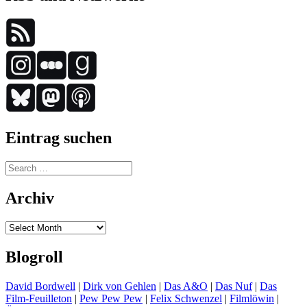
Eintrag suchen
Search
for:
Archiv
Archiv
Blogroll
David Bordwell
|
Dirk von Gehlen
|
Das A&O
|
Das Nuf
|
Das
Film-Feuilleton
|
Pew Pew Pew
|
Felix Schwenzel
|
Filmlöwin
|