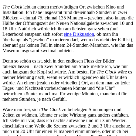
The Clock
lebt an einem merkwürdigen Ort zwischen Kino und
Installation. Ich habe insgesamt rund dreieinhalb Stunden in zwei
Blöcken – einmal 75, einmal 135 Minuten – gesehen, also knapp die
Hälfte der Öffnungszeit der Neuen Nationalgalerie zwischen 10 und
18 Uhr. Natürlich würde ich ihn am liebsten ganz sehen (auf
Letterboxd entspann sich sofort
eine Diskussion
, ob man ihn
überhaupt als “gesehen” markieren darf, wenn das nicht der Fall ist),
aber auf gar keinen Fall in einem 24-Stunden-Marathon, wie ihn das
Museum insgesamt zweimal anbietet.
Denn so schön es ist, sich in den endlosen Fluss der Bilder
fallenzulassen – nach zwei Stunden am Stück merkte ich, wie mir
auch langsam der Kopf schwirrte. Am besten für
The Clock
wäre es
meiner Meinung nach, wenn er wirklich irgendwo als Uhr laufen
würde. An einem (realen oder virtuellen) Ort, an dem man zu jeder
Tages- und Nachtzeit vorbeischauen könnte und “die Uhr”
betrachten könnte, manchmal für wenige Minuten, manchmal für
mehrere Stunden, je nach Gefühl.
Wäre man frei, sich
The Clock
zu beliebigen Stimmungen und
Zeiten zu widmen, könnte er seine Wirkung ganz anders entfalten.
Ich stelle mir vor, dass ich nachts aufwache und mir zum Wieder-
einschlafen eine Weile die Szenen zwischen 2 und 3 Uhr anschaue,
mich um 20 Uhr für einen Filmabend einmummele, oder mich bei