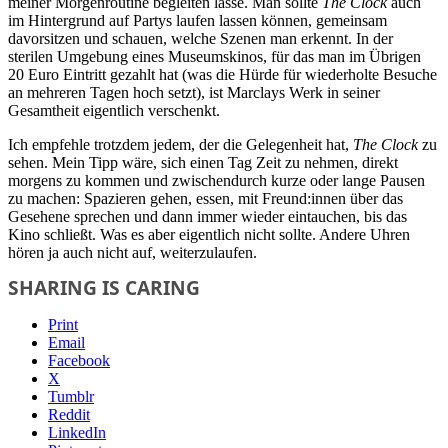
meiner Morgenroutine begleiten lasse. Man sollte
The Clock
auch
im Hintergrund auf Partys laufen lassen können, gemeinsam
davorsitzen und schauen, welche Szenen man erkennt. In der
sterilen Umgebung eines Museumskinos, für das man im Übrigen
20 Euro Eintritt gezahlt hat (was die Hürde für wiederholte Besuche
an mehreren Tagen hoch setzt), ist Marclays Werk in seiner
Gesamtheit eigentlich verschenkt.
Ich empfehle trotzdem jedem, der die Gelegenheit hat,
The Clock
zu
sehen. Mein Tipp wäre, sich einen Tag Zeit zu nehmen, direkt
morgens zu kommen und zwischendurch kurze oder lange Pausen
zu machen: Spazieren gehen, essen, mit Freund:innen über das
Gesehene sprechen und dann immer wieder eintauchen, bis das
Kino schließt. Was es aber eigentlich nicht sollte. Andere Uhren
hören ja auch nicht auf, weiterzulaufen.
SHARING IS CARING
Print
Email
Facebook
X
Tumblr
Reddit
LinkedIn