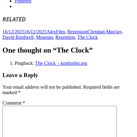
Pinterest
RELATED
Posted
Author
Categories
Tags
16/12/2025
16/12/2025
Alex
Film
,
Rezension
Christian Marclay
,
on
David Bordwell
,
Museum
,
Rezeption
,
The Clock
One thought on “The Clock”
Pingback:
The Clock – kopfzeiler.org
Leave a Reply
Your email address will not be published.
Required fields are
marked
*
Comment
*