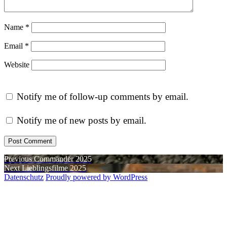
Name
*
Email
*
Website
Notify me of follow-up comments by email.
Notify me of new posts by email.
Post
Previous
Previous
Commander 2025
Next
post:
Next
Lieblingsfilme 2025
navigation
post:
Datenschutz
Proudly powered by WordPress