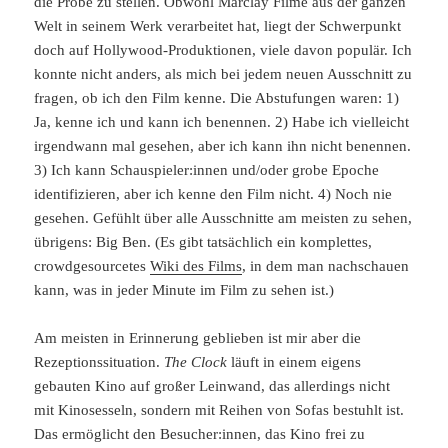
die Probe zu stellen. Obwohl Marclay Filme aus der ganzen
Welt in seinem Werk verarbeitet hat, liegt der Schwerpunkt
doch auf Hollywood-Produktionen, viele davon populär. Ich
konnte nicht anders, als mich bei jedem neuen Ausschnitt zu
fragen, ob ich den Film kenne. Die Abstufungen waren: 1)
Ja, kenne ich und kann ich benennen. 2) Habe ich vielleicht
irgendwann mal gesehen, aber ich kann ihn nicht benennen.
3) Ich kann Schauspieler:innen und/oder grobe Epoche
identifizieren, aber ich kenne den Film nicht. 4) Noch nie
gesehen. Gefühlt über alle Ausschnitte am meisten zu sehen,
übrigens: Big Ben. (Es gibt tatsächlich ein komplettes,
crowdgesourcetes
Wiki des Films
, in dem man nachschauen
kann, was in jeder Minute im Film zu sehen ist.)
Am meisten in Erinnerung geblieben ist mir aber die
Rezeptionssituation.
The Clock
läuft in einem eigens
gebauten Kino auf großer Leinwand, das allerdings nicht
mit Kinosesseln, sondern mit Reihen von Sofas bestuhlt ist.
Das ermöglicht den Besucher:innen, das Kino frei zu