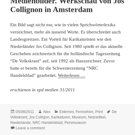
Medienbilder. Werkschau von Jos
Collignon in Amsterdam
Ein Bild sagt nicht nur, wie in vielen Sprichwörterlexika
verzeichnet, mehr als tausend Worte. Es überschreitet auch
Landesgrenzen. Ein Vorteil für Karikaturisten wie den
Niederländer Jos Collignon. Seit 1980 spießt er das aktuelle
Geschehen zeichnerisch für die holländische Tageszeitung
“De Volkskrant” auf, seit 1992 als Hauszeichner. Zuvor
hatte er bereits für die Schwesterzeitung “NRC
Handelsblad” gearbeitet.
Weiterlesen …
erschienen in epd medien 31/2011
Posted
Author
Categories
Tags
05/08/2011
Alex
Externes
,
Fernsehen
,
Print
De
on
Volkskrant
,
Jos Colligon
,
Karikaturen
,
Museum
,
Netzartikel
,
Niederlande
,
NRC Handelsblad
,
Persmuseum
on Medienbilder. Werkschau von Jos Collignon in Ams
Leave a comment