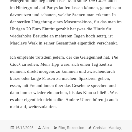
Morgenroutine begleiten lasse. Man sollte
The Clock
auch
im Hintergrund auf Partys laufen lassen können, gemeinsam
davorsitzen und schauen, welche Szenen man erkennt. In
der sterilen Umgebung eines Museumskinos, für das man im
Übrigen 20 Euro Eintritt gezahlt hat (was die Hürde für
wiederholte Besuche an mehreren Tagen hoch setzt), ist
Marclays Werk in seiner Gesamtheit eigentlich verschenkt.
Ich empfehle trotzdem jedem, der die Gelegenheit hat,
The
Clock
zu sehen. Mein Tipp wäre, sich einen Tag Zeit zu
nehmen, direkt morgens zu kommen und zwischendurch
kurze oder lange Pausen zu machen: Spazieren gehen,
essen, mit Freund:innen über das Gesehene sprechen und
dann immer wieder eintauchen, bis das Kino schließt. Was
es aber eigentlich nicht sollte. Andere Uhren hören ja auch
nicht auf, weiterzulaufen.
Posted
Author
Categories
Tags
16/12/2025
Alex
Film
,
Rezension
Christian Marclay
,