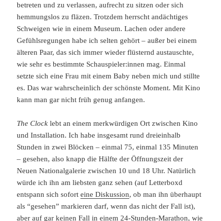
betreten und zu verlassen, aufrecht zu sitzen oder sich
hemmungslos zu fläzen. Trotzdem herrscht andächtiges
Schweigen wie in einem Museum. Lachen oder andere
Gefühlsregungen habe ich selten gehört – außer bei einem
älteren Paar, das sich immer wieder flüsternd austauschte,
wie sehr es bestimmte Schauspieler:innen mag. Einmal
setzte sich eine Frau mit einem Baby neben mich und stillte
es. Das war wahrscheinlich der schönste Moment. Mit Kino
kann man gar nicht früh genug anfangen.
The Clock
lebt an einem merkwürdigen Ort zwischen Kino
und Installation. Ich habe insgesamt rund dreieinhalb
Stunden in zwei Blöcken – einmal 75, einmal 135 Minuten
– gesehen, also knapp die Hälfte der Öffnungszeit der
Neuen Nationalgalerie zwischen 10 und 18 Uhr. Natürlich
würde ich ihn am liebsten ganz sehen (auf Letterboxd
entspann sich sofort
eine Diskussion
, ob man ihn überhaupt
als “gesehen” markieren darf, wenn das nicht der Fall ist),
aber auf gar keinen Fall in einem 24-Stunden-Marathon, wie