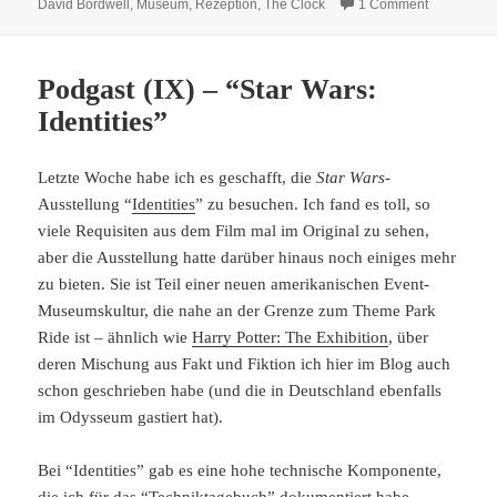
on
on The Clo
David Bordwell
,
Museum
,
Rezeption
,
The Clock
1 Comment
Podgast (IX) – “Star Wars:
Identities”
Letzte Woche habe ich es geschafft, die
Star Wars
-
Ausstellung “
Identities
” zu besuchen. Ich fand es toll, so
viele Requisiten aus dem Film mal im Original zu sehen,
aber die Ausstellung hatte darüber hinaus noch einiges mehr
zu bieten. Sie ist Teil einer neuen amerikanischen Event-
Museumskultur, die nahe an der Grenze zum Theme Park
Ride ist – ähnlich wie
Harry Potter: The Exhibition
, über
deren Mischung aus Fakt und Fiktion ich hier im Blog auch
schon geschrieben habe (und die in Deutschland ebenfalls
im Odysseum gastiert hat).
Bei “Identities” gab es eine hohe technische Komponente,