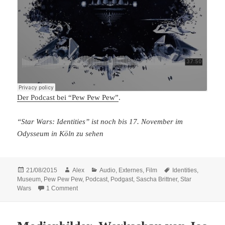
Der Podcast bei “Pew Pew Pew”
.
“Star Wars: Identities” ist noch bis 17. November im
Odysseum in Köln zu sehen
Posted
Author
Categories
Tags
21/08/2015
Alex
Audio
,
Externes
,
Film
Identities
,
on
Museum
,
Pew Pew Pew
,
Podcast
,
Podgast
,
Sascha Brittner
,
Star
on Podgast (IX) – “Star Wars: Identities”
Wars
1 Comment