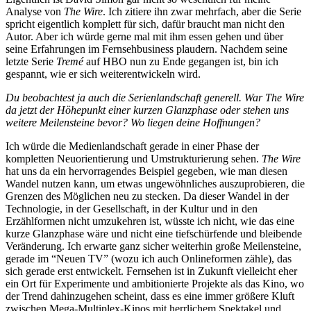
Analyse von
The Wire
. Ich zitiere ihn zwar mehrfach, aber die Serie
spricht eigentlich komplett für sich, dafür braucht man nicht den
Autor. Aber ich würde gerne mal mit ihm essen gehen und über
seine Erfahrungen im Fernsehbusiness plaudern. Nachdem seine
letzte Serie
Tremé
auf HBO nun zu Ende gegangen ist, bin ich
gespannt, wie er sich weiterentwickeln wird.
Du beobachtest ja auch die Serienlandschaft generell. War
The Wire
da jetzt der Höhepunkt einer kurzen Glanzphase oder stehen uns
weitere Meilensteine bevor? Wo liegen deine Hoffnungen?
Ich würde die Medienlandschaft gerade in einer Phase der
kompletten Neuorientierung und Umstrukturierung sehen.
The Wire
hat uns da ein hervorragendes Beispiel gegeben, wie man diesen
Wandel nutzen kann, um etwas ungewöhnliches auszuprobieren, die
Grenzen des Möglichen neu zu stecken. Da dieser Wandel in der
Technologie, in der Gesellschaft, in der Kultur und in den
Erzählformen nicht umzukehren ist, wüsste ich nicht, wie das eine
kurze Glanzphase wäre und nicht eine tiefschürfende und bleibende
Veränderung. Ich erwarte ganz sicher weiterhin große Meilensteine,
gerade im “Neuen TV” (wozu ich auch Onlineformen zähle), das
sich gerade erst entwickelt. Fernsehen ist in Zukunft vielleicht eher
ein Ort für Experimente und ambitionierte Projekte als das Kino, wo
der Trend dahinzugehen scheint, dass es eine immer größere Kluft
zwischen Mega-Multiplex-Kinos mit herrlichem Spektakel und