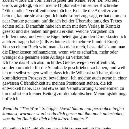
Zuerst wurde ich vom Herausgeber der Reihe, Prof. Dr. Norbert
Grob, angefragt, ob ich meine Diplomarbeit in seiner Buchreihe
“Filmstudien” veröffentlichen möchte. Er hatte die Arbeit zuvor
betreut, kannte sie also gut. Ich habe sofort zugesagt, er hat dann ein
paar Punkte genannt, auf die ich bei der Überarbeitung des Textes
achten solle. Daraufhin habe ich mich mit dem Verlag in Kontakt
gesetzt und die haben mir genau erklärt, welche Vorgaben ich
erfüllen muss, und welche Eigenbeteiligung an den Druckkosten ich
auch zu tragen habe (falls es interessiert: mehrere hundert Euro).
Von so einem Buch wird man also nicht reich, bestenfalls kann man
die Eigenkosten refinanzieren, wenn wir es schaffen, mehr oder
weniger die gesamte erste Auflage zu verkaufen.
Ich habe das Buch also nicht des Geldes wegen veröffentlicht,
sondern um nicht für die Schublade geschrieben zu haben, und weil
ich mir selbst zeigen wollte, dass ich die Willenskraft habe, diesen
komplizierten Prozess zu bewältigen. Ich möchte auch gerne in einer
gewissen Öffentlichkeit zu meinen Positionen stehen, die ich
entwickelt habe. Das hat etwas mit Verantwortung-Übernehmen zu
tun und ist ein kleiner Beitrag zur demokratischen Meinungsbildung,
hoffe ich.
Wenn du “The Wire”-Schöpfer David Simon mal persönlich treffen
könntest, worüber würdest du dich gerne mit ihm noch unterhalten,
was du im Buch für dich nicht klären konntest?
Eigentlich ist David Simon gar nicht so wesentlich für meine