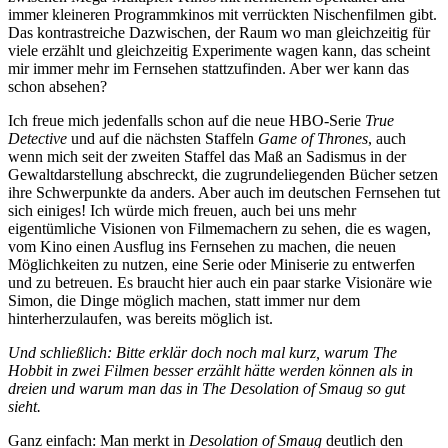
immer kleineren Programmkinos mit verrückten Nischenfilmen gibt.
Das kontrastreiche Dazwischen, der Raum wo man gleichzeitig für
viele erzählt und gleichzeitig Experimente wagen kann, das scheint
mir immer mehr im Fernsehen stattzufinden. Aber wer kann das
schon absehen?
Ich freue mich jedenfalls schon auf die neue HBO-Serie
True
Detective
und auf die nächsten Staffeln
Game of Thrones
, auch
wenn mich seit der zweiten Staffel das Maß an Sadismus in der
Gewaltdarstellung abschreckt, die zugrundeliegenden Bücher setzen
ihre Schwerpunkte da anders. Aber auch im deutschen Fernsehen tut
sich einiges! Ich würde mich freuen, auch bei uns mehr
eigentümliche Visionen von Filmemachern zu sehen, die es wagen,
vom Kino einen Ausflug ins Fernsehen zu machen, die neuen
Möglichkeiten zu nutzen, eine Serie oder Miniserie zu entwerfen
und zu betreuen. Es braucht hier auch ein paar starke Visionäre wie
Simon, die Dinge möglich machen, statt immer nur dem
hinterherzulaufen, was bereits möglich ist.
Und schließlich: Bitte erklär doch noch mal kurz, warum
The
Hobbit
in zwei Filmen besser erzählt hätte werden können als in
dreien und warum man das in
The Desolation of Smaug
so gut
sieht.
Ganz einfach: Man merkt in
Desolation of Smaug
deutlich den