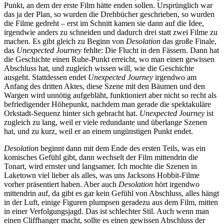
Punkt, an dem der erste Film hätte enden sollen. Ursprünglich war
das ja der Plan, so wurden die Drehbücher geschrieben, so wurden
die Filme gedreht – erst im Schnitt kamen sie dann auf die Idee,
irgendwie anders zu schneiden und dadurch drei statt zwei Filme zu
machen. Es gibt gleich zu Beginn von
Desolation
das große Finale,
das
Unexpected Journey
fehlte: Die Flucht in den Fässern. Dann hat
die Geschichte einen Ruhe-Punkt erreicht, wo man einen gewissen
Abschluss hat, und zugleich wissen will, wie die Geschichte
ausgeht. Stattdessen endet
Unexpected Journey
irgendwo am
Anfang des dritten Aktes, diese Szene mit den Bäumen und den
Wargen wird unnötig aufgebläht, funktioniert aber nicht so recht als
befriedigender Höhepunkt, nachdem man gerade die spektakuläre
Orkstadt-Sequenz hinter sich gebracht hat.
Unexpected Journey
ist
zugleich zu lang, weil er viele redundante und überlange Szenen
hat, und zu kurz, weil er an einem ungünstigen Punkt endet.
Desolation
beginnt dann mit dem Ende des ersten Teils, was ein
komisches Gefühl gibt, dann wechselt der Film mittendrin die
Tonart, wird ernster und langsamer. Ich mochte die Szenen in
Laketown viel lieber als alles, was uns Jacksons Hobbit-Filme
vorher präsentiert haben. Aber auch
Desolation
hört irgendwo
mittendrin auf, da gibt es gar kein Gefühl von Abschluss, alles hängt
in der Luft, einige Figuren plumpsen geradezu aus dem Film, mitten
in einer Verfolgungsjagd. Das ist schlechter Stil. Auch wenn man
einen Cliffhanger macht, sollte es einen gewissen Abschluss der