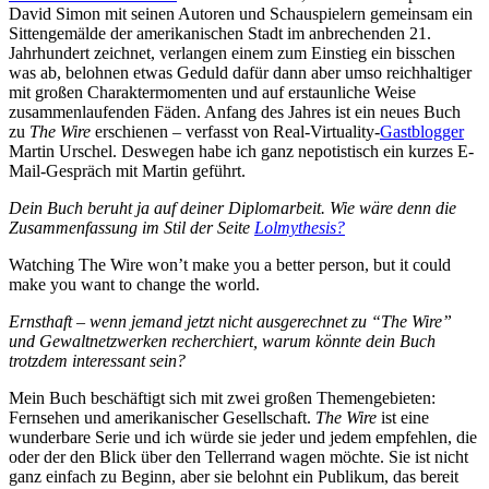
David Simon mit seinen Autoren und Schauspielern gemeinsam ein
Sittengemälde der amerikanischen Stadt im anbrechenden 21.
Jahrhundert zeichnet, verlangen einem zum Einstieg ein bisschen
was ab, belohnen etwas Geduld dafür dann aber umso reichhaltiger
mit großen Charaktermomenten und auf erstaunliche Weise
zusammenlaufenden Fäden. Anfang des Jahres ist ein neues Buch
zu
The Wire
erschienen – verfasst von Real-Virtuality-
Gastblogger
Martin Urschel. Deswegen habe ich ganz nepotistisch ein kurzes E-
Mail-Gespräch mit Martin geführt.
Dein Buch beruht ja auf deiner Diplomarbeit. Wie wäre denn die
Zusammenfassung im Stil der Seite
Lolmythesis?
Watching The Wire won’t make you a better person, but it could
make you want to change the world.
Ernsthaft – wenn jemand jetzt nicht ausgerechnet zu “The Wire”
und Gewaltnetzwerken recherchiert, warum könnte dein Buch
trotzdem interessant sein?
Mein Buch beschäftigt sich mit zwei großen Themengebieten:
Fernsehen und amerikanischer Gesellschaft.
The Wire
ist eine
wunderbare Serie und ich würde sie jeder und jedem empfehlen, die
oder der den Blick über den Tellerrand wagen möchte. Sie ist nicht
ganz einfach zu Beginn, aber sie belohnt ein Publikum, das bereit