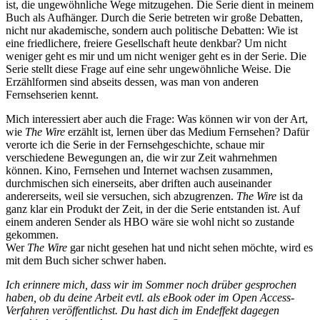
ist, die ungewöhnliche Wege mitzugehen. Die Serie dient in meinem
Buch als Aufhänger. Durch die Serie betreten wir große Debatten,
nicht nur akademische, sondern auch politische Debatten: Wie ist
eine friedlichere, freiere Gesellschaft heute denkbar? Um nicht
weniger geht es mir und um nicht weniger geht es in der Serie. Die
Serie stellt diese Frage auf eine sehr ungewöhnliche Weise. Die
Erzählformen sind abseits dessen, was man von anderen
Fernsehserien kennt.
Mich interessiert aber auch die Frage: Was können wir von der Art,
wie
The Wire
erzählt ist, lernen über das Medium Fernsehen? Dafür
verorte ich die Serie in der Fernsehgeschichte, schaue mir
verschiedene Bewegungen an, die wir zur Zeit wahrnehmen
können. Kino, Fernsehen und Internet wachsen zusammen,
durchmischen sich einerseits, aber driften auch auseinander
andererseits, weil sie versuchen, sich abzugrenzen.
The Wire
ist da
ganz klar ein Produkt der Zeit, in der die Serie entstanden ist. Auf
einem anderen Sender als HBO wäre sie wohl nicht so zustande
gekommen.
Wer
The Wire
gar nicht gesehen hat und nicht sehen möchte, wird es
mit dem Buch sicher schwer haben.
Ich erinnere mich, dass wir im Sommer noch drüber gesprochen
haben, ob du deine Arbeit evtl. als eBook oder im Open Access-
Verfahren veröffentlichst. Du hast dich im Endeffekt dagegen