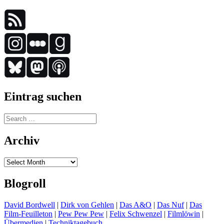
Eintrag suchen
Search
for:
Archiv
Archiv
Blogroll
David Bordwell
|
Dirk von Gehlen
|
Das A&O
|
Das Nuf
|
Das
Film-Feuilleton
|
Pew Pew Pew
|
Felix Schwenzel
|
Filmlöwin
|
Übermedien
|
Techniktagebuch