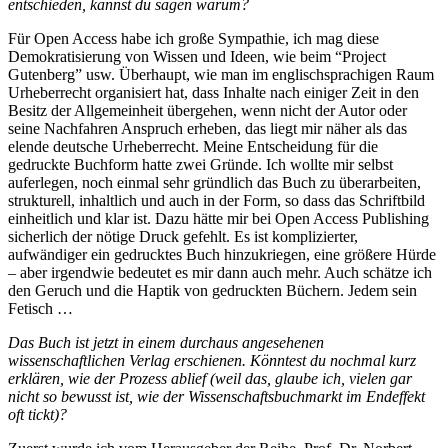
entschieden, kannst du sagen warum?
Für Open Access habe ich große Sympathie, ich mag diese
Demokratisierung von Wissen und Ideen, wie beim “Project
Gutenberg” usw. Überhaupt, wie man im englischsprachigen Raum
Urheberrecht organisiert hat, dass Inhalte nach einiger Zeit in den
Besitz der Allgemeinheit übergehen, wenn nicht der Autor oder
seine Nachfahren Anspruch erheben, das liegt mir näher als das
elende deutsche Urheberrecht. Meine Entscheidung für die
gedruckte Buchform hatte zwei Gründe. Ich wollte mir selbst
auferlegen, noch einmal sehr gründlich das Buch zu überarbeiten,
strukturell, inhaltlich und auch in der Form, so dass das Schriftbild
einheitlich und klar ist. Dazu hätte mir bei Open Access Publishing
sicherlich der nötige Druck gefehlt. Es ist komplizierter,
aufwändiger ein gedrucktes Buch hinzukriegen, eine größere Hürde
– aber irgendwie bedeutet es mir dann auch mehr. Auch schätze ich
den Geruch und die Haptik von gedruckten Büchern. Jedem sein
Fetisch …
Das Buch ist jetzt in einem durchaus angesehenen
wissenschaftlichen Verlag erschienen. Könntest du nochmal kurz
erklären, wie der Prozess ablief (weil das, glaube ich, vielen gar
nicht so bewusst ist, wie der Wissenschaftsbuchmarkt im Endeffekt
oft tickt)?