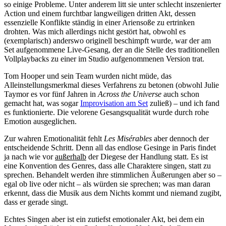
so einige Probleme. Unter anderem litt sie unter schlecht inszenierter
Action und einem furchtbar langweiligen dritten Akt, dessen
essenzielle Konflikte ständig in einer Ariensoße zu ertrinken
drohten. Was mich allerdings nicht gestört hat, obwohl es
(exemplarisch) anderswo
originell beschimpft wurde, war der am
Set aufgenommene Live-Gesang, der an die Stelle des traditionellen
Vollplaybacks zu einer im Studio aufgenommenen Version trat.
Tom Hooper und sein Team wurden nicht müde, das
Alleinstellungsmerkmal dieses Verfahrens zu betonen (obwohl Julie
Taymor es vor fünf Jahren in
Across the Universe
auch schon
gemacht hat, was sogar
Improvisation am Set
zuließ) – und ich fand
es funktionierte. Die velorene Gesangsqualität wurde durch rohe
Emotion ausgeglichen.
Zur wahren Emotionalität fehlt
Les Misérables
aber dennoch der
entscheidende Schritt. Denn all das endlose Gesinge in Paris findet
ja nach wie vor
außerhalb
der Diegese der Handlung statt. Es ist
eine Konvention des Genres, dass alle Charaktere singen, statt zu
sprechen. Behandelt werden ihre stimmlichen Äußerungen aber so –
egal ob live oder nicht – als würden sie sprechen; was man daran
erkennt, dass die Musik aus dem Nichts kommt und niemand zugibt,
dass er gerade singt.
Echtes Singen aber ist ein zutiefst emotionaler Akt, bei dem ein