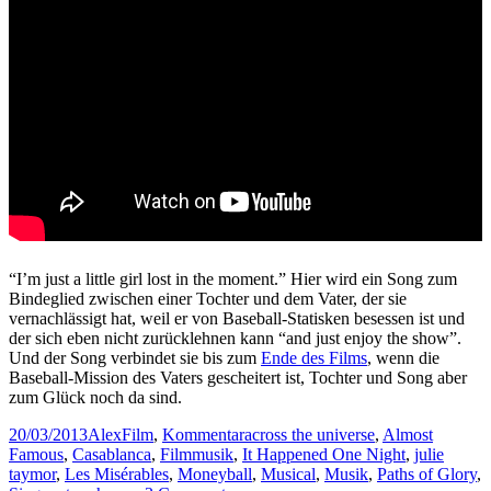
“I’m just a little girl lost in the moment.” Hier wird ein Song zum
Bindeglied zwischen einer Tochter und dem Vater, der sie
vernachlässigt hat, weil er von Baseball-Statisken besessen ist und
der sich eben nicht zurücklehnen kann “and just enjoy the show”.
Und der Song verbindet sie bis zum
Ende des Films
, wenn die
Baseball-Mission des Vaters gescheitert ist, Tochter und Song aber
zum Glück noch da sind.
Posted
Author
Categories
Tags
20/03/2013
Alex
Film
,
Kommentar
across the universe
,
Almost
on
Famous
,
Casablanca
,
Filmmusik
,
It Happened One Night
,
julie
taymor
,
Les Misérables
,
Moneyball
,
Musical
,
Musik
,
Paths of Glory
,