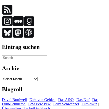
Eintrag suchen
Search
for:
Archiv
Archiv
Blogroll
David Bordwell
|
Dirk von Gehlen
|
Das A&O
|
Das Nuf
|
Das
Film-Feuilleton
|
Pew Pew Pew
|
Felix Schwenzel
|
Filmlöwin
|
Übermedien
|
Techniktagebuch