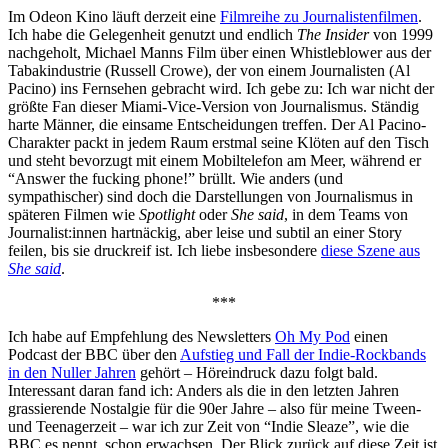
Im Odeon Kino läuft derzeit eine
Filmreihe zu Journalistenfilmen
.
Ich habe die Gelegenheit genutzt und endlich
The Insider
von 1999
nachgeholt, Michael Manns Film über einen Whistleblower aus der
Tabakindustrie (Russell Crowe), der von einem Journalisten (Al
Pacino) ins Fernsehen gebracht wird. Ich gebe zu: Ich war nicht der
größte Fan dieser Miami-Vice-Version von Journalismus. Ständig
harte Männer, die einsame Entscheidungen treffen. Der Al Pacino-
Charakter packt in jedem Raum erstmal seine Klöten auf den Tisch
und steht bevorzugt mit einem Mobiltelefon am Meer, während er
“Answer the fucking phone!” brüllt. Wie anders (und
sympathischer) sind doch die Darstellungen von Journalismus in
späteren Filmen wie
Spotlight
oder
She said
, in dem Teams von
Journalist:innen hartnäckig, aber leise und subtil an einer Story
feilen, bis sie druckreif ist. Ich liebe insbesondere
diese Szene aus
She said
.
***
Ich habe auf Empfehlung des Newsletters
Oh My Pod
einen
Podcast der BBC über den
Aufstieg und Fall der Indie-Rockbands
in den Nuller Jahren
gehört – Höreindruck dazu folgt bald.
Interessant daran fand ich: Anders als die in den letzten Jahren
grassierende Nostalgie für die 90er Jahre – also für meine Tween-
und Teenagerzeit – war ich zur Zeit von “Indie Sleaze”, wie die
BBC es nennt, schon erwachsen. Der Blick zurück auf diese Zeit ist