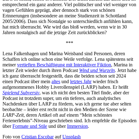
entsprechend ein ganz anderer. Viel politischer und viel weniger von
vagen Gefühlen geprägt, aber dennoch stark von schönen
Erinnerungen (insbesondere an meine Studienzeit in Schottland
2005/2006). Dass sich Nostalgie so unterschiedlich anfühlen kann,
hat mich überrascht. Wie wird das bloß werden, wenn wir in 30
Jahren nostalgisch auf die jetzige Zeit zurückblicken?
***
Lena Falkenhagen und Marina Weisband sind Personen, deren
Schaffen ich online schon eine Weile verfolge. Lena spätestens seit
meiner
vertieften Beschäftigung mit Interaktiver Fiktion
, Marina in
letzter Zeit wieder durch ihren Podcast
Wind und Wurzeln
. Jetzt habe
ich ganz überrascht festgestellt, dass die beiden schon seit 2024
einen Podcast über mein
altes
und
letztes Jahr
wieder frisch
aufgenommenes Hobby Liverollenspiel (LARP) haben. Er heißt
Spielend Subversiv
, was ich nicht den besten Titel finde, aber der
Podcast ist trotzdem super, um ein tieferes, auch analytisches
Nachdenken über LARP zu fördern, was ich gerne tue aber selten
beobachte – leider erst recht nicht in den Medien der Szene wie
LARP-Zeit
, deren Artikel oft auf einem “Mein schönstes
Ferienerlebnis”-Niveau geschrieben sind. Ich empfehle die Episoden
über
Formate und Stile
und über
Immersion
.
Foto von
Cristian Escobar
auf
Unsplash