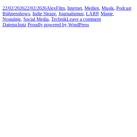
Posted
Author
Categories
Ta
22/02/2026
22/02/2026
Alex
Film
,
Internet
,
Medien
,
Musik
,
Podcast
on
Bühnenshows
,
Indie Sleaze
,
Journalismus
,
LARP
,
Magie
,
on
Nostalgie
,
Social Media
,
Technik
Leave a comment
Unsortierte
Datenschutz
Proudly powered by WordPress
Gedanken
#8:
Bühnenmagie,
Social-
Media-
Verbote,
Journalistenfilme