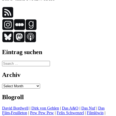
Eintrag suchen
Search
for:
Archiv
Archiv
Blogroll
David Bordwell
|
Dirk von Gehlen
|
Das A&O
|
Das Nuf
|
Das
Film-Feuilleton
|
Pew Pew Pew
|
Felix Schwenzel
|
Filmlöwin
|