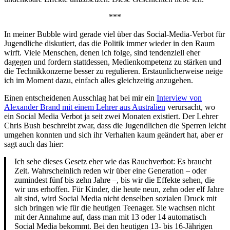
***
In meiner Bubble wird gerade viel über das Social-Media-Verbot für
Jugendliche diskutiert, das die Politik immer wieder in den Raum
wirft. Viele Menschen, denen ich folge, sind tendenziell eher
dagegen und fordern stattdessen, Medienkompetenz zu stärken und
die Technikkonzerne besser zu regulieren. Erstaunlicherweise neige
ich im Moment dazu, einfach alles gleichzeitig anzugehen.
Einen entscheidenen Ausschlag hat bei mir ein
Interview von
Alexander Brand mit einem Lehrer aus Australien
verursacht, wo
ein Social Media Verbot ja seit zwei Monaten existiert. Der Lehrer
Chris Bush beschreibt zwar, dass die Jugendlichen die Sperren leicht
umgehen konnten und sich ihr Verhalten kaum geändert hat, aber er
sagt auch das hier:
Ich sehe dieses Gesetz eher wie das Rauchverbot: Es braucht
Zeit. Wahrscheinlich reden wir über eine Generation – oder
zumindest fünf bis zehn Jahre –, bis wir die Effekte sehen, die
wir uns erhoffen. Für Kinder, die heute neun, zehn oder elf Jahre
alt sind, wird Social Media nicht denselben sozialen Druck mit
sich bringen wie für die heutigen Teenager. Sie wachsen nicht
mit der Annahme auf, dass man mit 13 oder 14 automatisch
Social Media bekommt. Bei den heutigen 13- bis 16-Jährigen