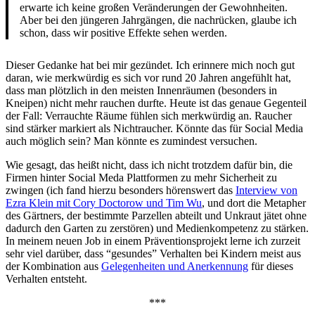
erwarte ich keine großen Veränderungen der Gewohnheiten.
Aber bei den jüngeren Jahrgängen, die nachrücken, glaube ich
schon, dass wir positive Effekte sehen werden.
Dieser Gedanke hat bei mir gezündet. Ich erinnere mich noch gut
daran, wie merkwürdig es sich vor rund 20 Jahren angefühlt hat,
dass man plötzlich in den meisten Innenräumen (besonders in
Kneipen) nicht mehr rauchen durfte. Heute ist das genaue Gegenteil
der Fall: Verrauchte Räume fühlen sich merkwürdig an. Raucher
sind stärker markiert als Nichtraucher. Könnte das für Social Media
auch möglich sein? Man könnte es zumindest versuchen.
Wie gesagt, das heißt nicht, dass ich nicht trotzdem dafür bin, die
Firmen hinter Social Meda Plattformen zu mehr Sicherheit zu
zwingen (ich fand hierzu besonders hörenswert das
Interview von
Ezra Klein mit Cory Doctorow und Tim Wu
, und dort die Metapher
des Gärtners, der bestimmte Parzellen abteilt und Unkraut jätet ohne
dadurch den Garten zu zerstören) und Medienkompetenz zu stärken.
In meinem neuen Job in einem Präventionsprojekt lerne ich zurzeit
sehr viel darüber, dass “gesundes” Verhalten bei Kindern meist aus
der Kombination aus
Gelegenheiten und Anerkennung
für dieses
Verhalten entsteht.
***