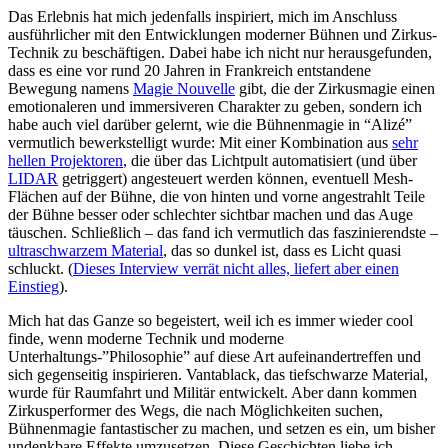
Das Erlebnis hat mich jedenfalls inspiriert, mich im Anschluss
ausführlicher mit den Entwicklungen moderner Bühnen und Zirkus-
Technik zu beschäftigen. Dabei habe ich nicht nur herausgefunden,
dass es eine vor rund 20 Jahren in Frankreich entstandene
Bewegung namens
Magie Nouvelle
gibt, die der Zirkusmagie einen
emotionaleren und immersiveren Charakter zu geben, sondern ich
habe auch viel darüber gelernt, wie die Bühnenmagie in “Alizé”
vermutlich bewerkstelligt wurde: Mit einer Kombination aus
sehr
hellen Projektoren
, die über das Lichtpult automatisiert (und über
LIDAR
getriggert) angesteuert werden können, eventuell Mesh-
Flächen auf der Bühne, die von hinten und vorne angestrahlt Teile
der Bühne besser oder schlechter sichtbar machen und das Auge
täuschen. Schließlich – das fand ich vermutlich das faszinierendste –
ultraschwarzem Material
, das so dunkel ist, dass es Licht quasi
schluckt. (
Dieses Interview verrät nicht alles, liefert aber einen
Einstieg
).
Mich hat das Ganze so begeistert, weil ich es immer wieder cool
finde, wenn moderne Technik und moderne
Unterhaltungs-”Philosophie” auf diese Art aufeinandertreffen und
sich gegenseitig inspirieren. Vantablack, das tiefschwarze Material,
wurde für Raumfahrt und Militär entwickelt. Aber dann kommen
Zirkusperformer des Wegs, die nach Möglichkeiten suchen,
Bühnenmagie fantastischer zu machen, und setzen es ein, um bisher
undenkbare Effekte umzusetzen. Diese Geschichten liebe ich.