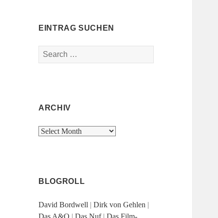
EINTRAG SUCHEN
Search
for:
ARCHIV
Archiv
BLOGROLL
David Bordwell
|
Dirk von Gehlen
|
Das A&O
|
Das Nuf
|
Das Film-