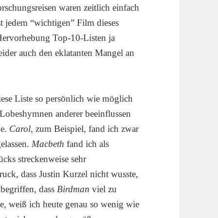
orschungsreisen waren zeitlich einfach
st jedem “wichtigen” Film dieses
n Hervorhebung Top-10-Listen ja
leider auch den eklatanten Mangel an
iese Liste so persönlich wie möglich
n Lobeshymnen anderer beeinflussen
ge.
Carol
, zum Beispiel, fand ich zwar
gelassen.
Macbeth
fand ich als
tücks streckenweise sehr
uck, dass Justin Kurzel nicht wusste,
begriffen, dass
Birdman
viel zu
te, weiß ich heute genau so wenig wie