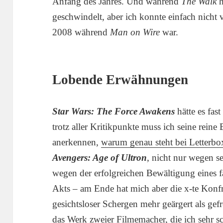
Anfang des Jahres. Und während
The Walk
h
geschwindelt, aber ich konnte einfach nicht v
2008 während
Man on Wire
war.
Lobende Erwähnungen
Star Wars: The Force Awakens
hätte es fast
trotz aller Kritikpunkte muss ich seine reine
anerkennen,
warum genau steht bei Letterb
Avengers: Age of Ultron
, nicht nur wegen s
wegen der erfolgreichen Bewältigung eines 
Akts – am Ende hat mich aber die x-te Konfr
gesichtsloser Schergen mehr geärgert als gef
das Werk zweier Filmemacher, die ich sehr sc