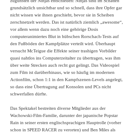
zugunsten der Ninjas entschieden: Ninjas sind im Schatten
grundsätzlich unsichtbar und so schnell, dass ihre Opfer gar
nicht wissen wie ihnen geschieht, bevor sie in Scheiben
zerschnetzelt werden. Das ist natürlich ziemlich „awesome“,
vor allem wenn dazu noch eine gehörige Dosis
computeranimiertes Blut in hübschen Rorschach-Tests auf
den Fußböden der Kampfplätze verteilt wird. Überhaupt
versucht McTeigue die Effekte seiner trashigen Vorbilder
quasi nahtlos ins Computerzeitalter zu übertragen, was ihm
über weite Strecken auch recht gut gelingt. Das Videospiel
zum Film ist darüberhinaus, wie so häufig im modernen
Actionfilm, schon 1:1 in den Kampfszenen-Levels angelegt,
so dass eine Übertragung auf Konsolen und PCs nicht
schwerfallen dürfte.
Das Spektakel bestreiten diverse Mitglieder aus der
Wachowski-Film-Familie, darunter der japanische Popstar
Rain in seiner ersten englischsprachigen Hauptrolle (vorher
schon in SPEED RACER zu verorten) und Ben Miles als