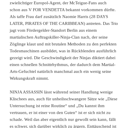
zwielichtiger Europol-Agent, der McTeigue-Fans auch
schon aus V FOR VENDETTA bekannt vorkommen dürfte.
Als taffe Frau darf zusätzlich Naomie Harris (28 DAYS
LATER, PIRATES OF THE CARIBBEAN) antreten. Das Trio
jagt vom Fördergelder-Standort Berlin aus einem
martialischen Auftragskiller-Ninja-Clan nach, der seine
Zöglinge klaut und mit brutalen Methoden zu den perfekten
Todesmaschinen ausbildet, was in Rückblenden ausführlich
gezeigt wird. Die Geschwindigkeit der Ninjas diktiert dabei
einen schnellen Schnittrhythmus, der dadurch dem Martial-
Arts-Gefuchtel natürlich manchmal auch ein wenig seine
Wirkungskraft nimmt.
NINJA ASSASSIN lässt während seiner Handlung wenige
Klischees aus, auch für unheilsschwangere Sätze wie „Diese
Untersuchung ist reine Routine“ und „Du kannst ihm
vertrauen, er ist einer von den Guten“ ist er sich nicht zu
schade. Weil das aber eigentlich nur gewollt sein kann, fällt
es schwer, sich darüber wirklich zu ärgern. Enttäuschend ist