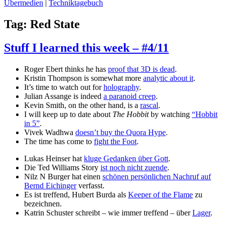
Übermedien
|
Techniktagebuch
Tag:
Red State
Stuff I learned this week – #4/11
Roger Ebert thinks he has
proof that 3D is dead
.
Kristin Thompson is somewhat more
analytic about it
.
It’s time to watch out for
holography
.
Julian Assange is indeed
a paranoid creep
.
Kevin Smith, on the other hand, is a
rascal
.
I will keep up to date about
The Hobbit
by watching
“Hobbit
in 5”
.
Vivek Wadhwa
doesn’t buy the Quora Hype
.
The time has come to
fight the Foot
.
Lukas Heinser hat
kluge Gedanken über Gott
.
Die Ted Williams Story
ist noch nicht zuende
.
Nilz N Burger hat einen
schönen persönlichen Nachruf auf
Bernd Eichinger
verfasst.
Es ist treffend, Hubert Burda als
Keeper of the Flame
zu
bezeichnen.
Katrin Schuster schreibt – wie immer treffend – über
Lager
.