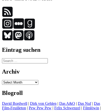
Eintrag suchen
Search
for:
Archiv
Archiv
Blogroll
David Bordwell
|
Dirk von Gehlen
|
Das A&O
|
Das Nuf
|
Das
Film-Feuilleton
|
Pew Pew Pew
|
Felix Schwenzel
|
Filmlöwin
|