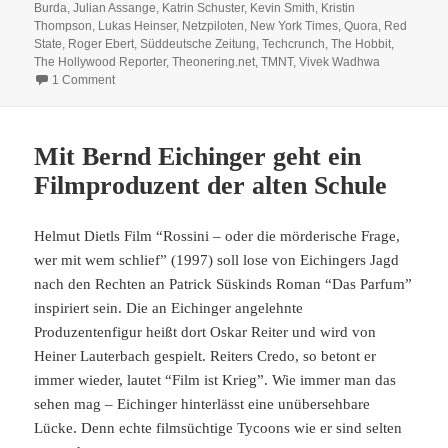
Burda
,
Julian Assange
,
Katrin Schuster
,
Kevin Smith
,
Kristin
Thompson
,
Lukas Heinser
,
Netzpiloten
,
New York Times
,
Quora
,
Red
State
,
Roger Ebert
,
Süddeutsche Zeitung
,
Techcrunch
,
The Hobbit
,
The Hollywood Reporter
,
Theonering.net
,
TMNT
,
Vivek Wadhwa
on Stuff I learned this week – #4/11
1 Comment
Mit Bernd Eichinger geht ein
Filmproduzent der alten Schule
Helmut Dietls Film “Rossini – oder die mörderische Frage,
wer mit wem schlief” (1997) soll lose von Eichingers Jagd
nach den Rechten an Patrick Süskinds Roman “Das Parfum”
inspiriert sein. Die an Eichinger angelehnte
Produzentenfigur heißt dort Oskar Reiter und wird von
Heiner Lauterbach gespielt. Reiters Credo, so betont er
immer wieder, lautet “Film ist Krieg”. Wie immer man das
sehen mag – Eichinger hinterlässt eine unübersehbare
Lücke. Denn echte filmsüchtige Tycoons wie er sind selten