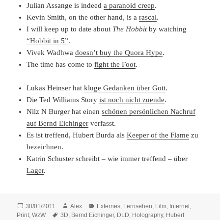
Julian Assange is indeed
a paranoid creep
.
Kevin Smith, on the other hand, is a
rascal
.
I will keep up to date about
The Hobbit
by watching
“Hobbit in 5”
.
Vivek Wadhwa
doesn’t buy the Quora Hype
.
The time has come to
fight the Foot
.
Lukas Heinser hat
kluge Gedanken über Gott
.
Die Ted Williams Story
ist noch nicht zuende
.
Nilz N Burger hat einen
schönen persönlichen Nachruf
auf Bernd Eichinger
verfasst.
Es ist treffend, Hubert Burda als
Keeper of the Flame
zu
bezeichnen.
Katrin Schuster schreibt – wie immer treffend – über
Lager
.
Posted
Author
Categories
30/01/2011
Alex
Externes
,
Fernsehen
,
Film
,
Internet
,
on
Tags
Print
,
WzW
3D
,
Bernd Eichinger
,
DLD
,
Holography
,
Hubert