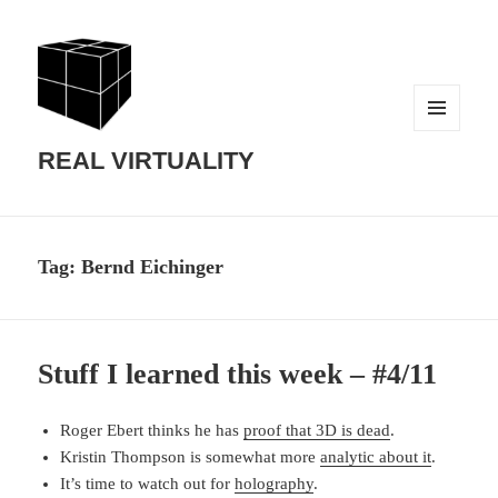
MENU
AND
REAL VIRTUALITY
WIDGETS
Tag:
Bernd Eichinger
Stuff I learned this week – #4/11
Roger Ebert thinks he has
proof that 3D is dead
.
Kristin Thompson is somewhat more
analytic about it
.
It’s time to watch out for
holography
.