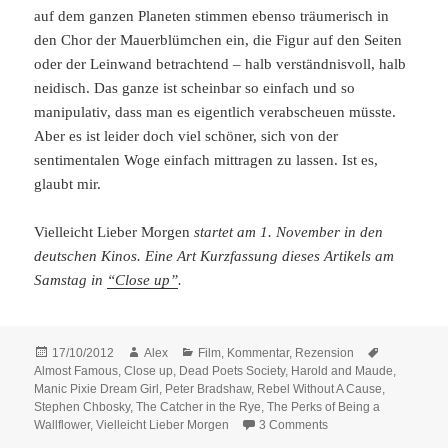
auf dem ganzen Planeten stimmen ebenso träumerisch in
den Chor der Mauerblümchen ein, die Figur auf den Seiten
oder der Leinwand betrachtend – halb verständnisvoll, halb
neidisch. Das ganze ist scheinbar so einfach und so
manipulativ, dass man es eigentlich verabscheuen müsste.
Aber es ist leider doch viel schöner, sich von der
sentimentalen Woge einfach mittragen zu lassen. Ist es,
glaubt mir.
Vielleicht Lieber Morgen
startet am 1. November in den
deutschen Kinos. Eine Art Kurzfassung dieses Artikels am
Samstag in
“Close up”
.
Posted
Author
Categories
Tags
17/10/2012
Alex
Film
,
Kommentar
,
Rezension
on
Almost Famous
,
Close up
,
Dead Poets Society
,
Harold and Maude
,
Manic Pixie Dream Girl
,
Peter Bradshaw
,
Rebel Without A Cause
,
Stephen Chbosky
,
The Catcher in the Rye
,
The Perks of Being a
on Die Annehmlichke
Wallflower
,
Vielleicht Lieber Morgen
3 Comments