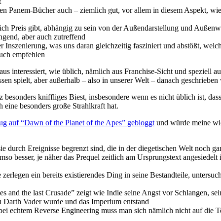
t
en Panem-Bücher auch – ziemlich gut, vor allem in diesem Aspekt, wie
ich Preis gibt, abhängig zu sein von der Außendarstellung und Auße
gend, aber auch zutreffend
 Inszenierung, was uns daran gleichzeitig fasziniert und abstößt, wel
Buch empfehlen
s interessiert, wie üblich, nämlich aus Franchise-Sicht und speziell a
sen spielt, aber außerhalb – also in unserer Welt – danach geschrieben
besonders kniffliges Biest, insbesondere wenn es nicht üblich ist, dass
h eine besonders große Strahlkraft hat.
zug auf “Dawn of the Planet of the Apes” gebloggt
und würde meine wic
ie durch Ereignisse begrenzt sind, die in der diegetischen Welt noch ga
mso besser, je näher das Prequel zeitlich am Ursprungstext angesiedelt 
e zerlegen ein bereits existierendes Ding in seine Bestandteile, unters
 and the last Crusade” zeigt wie Indie seine Angst vor Schlangen, se
u Darth Vader wurde und das Imperium entstand
er bei echtem Reverse Engineering muss man sich nämlich nicht auf die