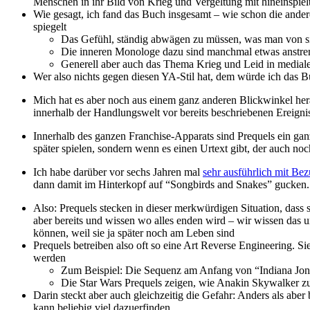
Menschen in ihr Bild von Krieg und Vergeltung mit hineinspiel
Wie gesagt, ich fand das Buch insgesamt – wie schon die ander
spiegelt
Das Gefühl, ständig abwägen zu müssen, was man von s
Die inneren Monologe dazu sind manchmal etwas anstren
Generell aber auch das Thema Krieg und Leid in medialer
Wer also nichts gegen diesen YA-Stil hat, dem würde ich das 
Mich hat es aber noch aus einem ganz anderen Blickwinkel herau
innerhalb der Handlungswelt vor bereits beschriebenen Ereignis
Innerhalb des ganzen Franchise-Apparats sind Prequels ein ganz 
später spielen, sondern wenn es einen Urtext gibt, der auch noc
Ich habe darüber vor sechs Jahren mal
sehr ausführlich mit Be
dann damit im Hinterkopf auf “Songbirds and Snakes” gucken.
Also: Prequels stecken in dieser merkwürdigen Situation, dass s
aber bereits und wissen wo alles enden wird – wir wissen das u
können, weil sie ja später noch am Leben sind
Prequels betreiben also oft so eine Art Reverse Engineering. Si
werden
Zum Beispiel: Die Sequenz am Anfang von “Indiana Jones
Die Star Wars Prequels zeigen, wie Anakin Skywalker z
Darin steckt aber auch gleichzeitig die Gefahr: Anders als ab
kann beliebig viel dazuerfinden