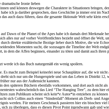
 dramatische Ironie lieben
nnen und können deswegen die Charaktere in Situationen bringen, dere
st habe ich ja darüber gesprochen, dass Geschichte ja immer erst im Nac
n das auch dazu führen, dass die gesamte fiktionale Welt sehr klein er
auf Dawn of the Planet of the Apes habe ich damals drei Merkmale her
r sich alles nur auf vorher Veröffentlichtes bezieht und öffnet die Wel
 durch direkte erzählerische Bezüge lieber durch Motive, die wie Echo
heidenden Momenten sucht, die sozusagen die Timeline der Welt endgülti
 in dem die Affen beginnen, einander zu töten und damit auch ihren p
tzt werde ich das Buch naturgemäß ein wenig spoilern.
te. Es macht zum Beispiel keinerlei neue Schauplätze auf, die wir nic
reht sich nur um die Hungerspiele und um das Leben in Distrikt 12, w
rüher nur aus der Außensicht kannten.
 in den späteren Büchern ebenfalls vorkommen, und dort auch nicht al
nentesten wahrscheinlich das Lied “The Hanging Tree”, zu dem hier ei
Witzen zum Publikum scheint sich kein*e Autor*in entziehen zu können
h sucht sich Collins auch einen “Sündenfall”-Moment als Dreh- und Ang
eignis werden. Für meinen Geschmack passieren hier ein bisschen vie
ke, sich zu überlegen, dass es diesen Pivot Point irgendwann gab und wie