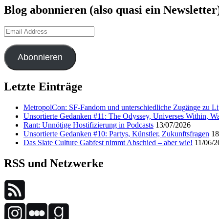
Blog abonnieren (also quasi ein Newsletter
Email
Address
Abonnieren
Letzte Einträge
MetropolCon: SF-Fandom und unterschiedliche Zugänge zu Lit
Unsortierte Gedanken #11: The Odyssey, Universes Within, Wa
Rant: Unnötige Hostifizierung in Podcasts
13/07/2026
Unsortierte Gedanken #10: Partys, Künstler, Zukunftsfragen
18
Das Slate Culture Gabfest nimmt Abschied – aber wie!
11/06/2
RSS und Netzwerke