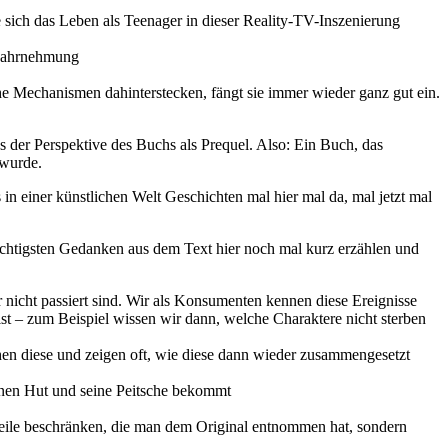
 sich das Leben als Teenager in dieser Reality-TV-Inszenierung
nwahrnehmung
che Mechanismen dahinterstecken, fängt sie immer wieder ganz gut ein.
us der Perspektive des Buchs als Prequel. Also: Ein Buch, das
 wurde.
 in einer künstlichen Welt Geschichten mal hier mal da, mal jetzt mal
htigsten Gedanken aus dem Text hier noch mal kurz erzählen und
r nicht passiert sind. Wir als Konsumenten kennen diese Ereignisse
ist – zum Beispiel wissen wir dann, welche Charaktere nicht sterben
uchen diese und zeigen oft, wie diese dann wieder zusammengesetzt
inen Hut und seine Peitsche bekommt
 Teile beschränken, die man dem Original entnommen hat, sondern