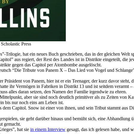
Scholastic Press
-Trilogie, hat ein neues Buch geschrieben, das in der gleichen Welt s
tol” aus regiert, der Rest des Landes ist in Distrikte eingeteilt, die 
trikte gegen das Capitol per Atombombe ausgelöscht.
tsch “Die Tribute von Panem X – Das Lied von Vogel und Schlange”, un
der Präsident von Panem, hier ist er ein Teenager, der kurz davor steht, 
hatte ihr Vermögen in Fabriken in Distrikt 13 und ist seitdem verarmt – 
ss alles daran setzen, den Namen der Familie irgendwie zu ehren.
ittelpunkt, aber sie sind noch deutlich primitiver als zu Zeiten von Kat
ein bis nur noch eins am Leben ist.
us dem Capitol. Snow ist einer von ihnen, und sein Tribut stammt aus Dis
erspielen, sie geht darüber hinaus und bemüht sich, eine Abhandlung
gut gemacht.
Krieges”, hat sie
in einem Interview
gesagt, das ich gelesen habe, und w