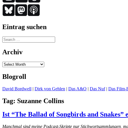
Eintrag suchen
Search
for:
Archiv
Archiv
Blogroll
David Bordwell
|
Dirk von Gehlen
|
Das A&O
|
Das Nuf
|
Das Film-F
Tag:
Suzanne Collins
Ist “The Ballad of Songbirds and Snakes” 
Manchmal sind meine Podcast-Skripte nur Stichwortsammlungen, manchma