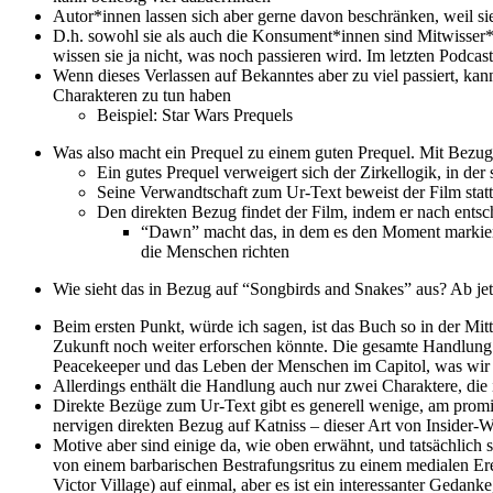
Autor*innen lassen sich aber gerne davon beschränken, weil sie
D.h. sowohl sie als auch die Konsument*innen sind Mitwisser*i
wissen sie ja nicht, was noch passieren wird. Im letzten Podca
Wenn dieses Verlassen auf Bekanntes aber zu viel passiert, kan
Charakteren zu tun haben
Beispiel: Star Wars Prequels
Was also macht ein Prequel zu einem guten Prequel. Mit Bezug 
Ein gutes Prequel verweigert sich der Zirkellogik, in de
Seine Verwandtschaft zum Ur-Text beweist der Film statt
Den direkten Bezug findet der Film, indem er nach entsc
“Dawn” macht das, in dem es den Moment markiert,
die Menschen richten
Wie sieht das in Bezug auf “Songbirds and Snakes” aus? Ab je
Beim ersten Punkt, würde ich sagen, ist das Buch so in der Mit
Zukunft noch weiter erforschen könnte. Die gesamte Handlung d
Peacekeeper und das Leben der Menschen im Capitol, was wir f
Allerdings enthält die Handlung auch nur zwei Charaktere, die
Direkte Bezüge zum Ur-Text gibt es generell wenige, am promi
nervigen direkten Bezug auf Katniss – dieser Art von Insider-
Motive aber sind einige da, wie oben erwähnt, und tatsächlic
von einem barbarischen Bestrafungsritus zu einem medialen Er
Victor Village) auf einmal, aber es ist ein interessanter Gedan