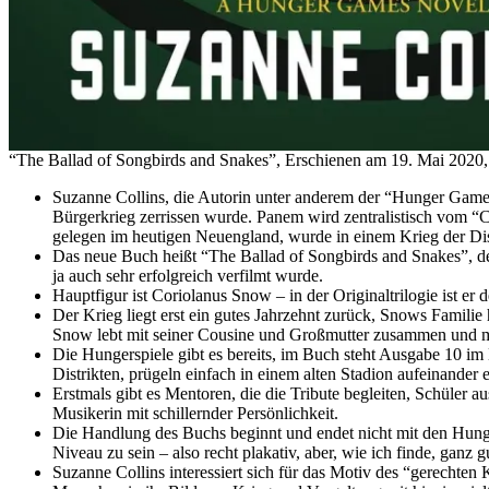
“The Ballad of Songbirds and Snakes”, Erschienen am 19. Mai 2020, 
Suzanne Collins, die Autorin unter anderem der “Hunger Games”
Bürgerkrieg zerrissen wurde. Panem wird zentralistisch vom “Capi
gelegen im heutigen Neuengland, wurde in einem Krieg der Dis
Das neue Buch heißt “The Ballad of Songbirds and Snakes”, deu
ja auch sehr erfolgreich verfilmt wurde.
Hauptfigur ist Coriolanus Snow – in der Originaltrilogie ist er 
Der Krieg liegt erst ein gutes Jahrzehnt zurück, Snows Familie 
Snow lebt mit seiner Cousine und Großmutter zusammen und mu
Die Hungerspiele gibt es bereits, im Buch steht Ausgabe 10 im M
Distrikten, prügeln einfach in einem alten Stadion aufeinander 
Erstmals gibt es Mentoren, die die Tribute begleiten, Schüler a
Musikerin mit schillernder Persönlichkeit.
Die Handlung des Buchs beginnt und endet nicht mit den Hung
Niveau zu sein – also recht plakativ, aber, wie ich finde, ganz 
Suzanne Collins interessiert sich für das Motiv des “gerechten 