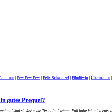
euilleton
|
Pew Pew Pew
|
Felix Schwenzel
|
Filmlöwin
|
Übermedien
ein gutes Prequel?
l sind sie fast echte Texte. Im letzteren Fall habe ich mich entschie