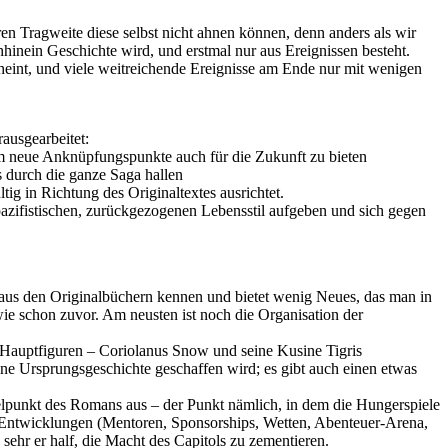
n Tragweite diese selbst nicht ahnen können, denn anders als wir
hhinein Geschichte wird, und erstmal nur aus Ereignissen besteht.
scheint, und viele weitreichende Ereignisse am Ende nur mit wenigen
ausgearbeitet:
t, um neue Anknüpfungspunkte auch für die Zukunft zu bieten
s durch die ganze Saga hallen
g in Richtung des Originaltextes ausrichtet.
azifistischen, zurückgezogenen Lebensstil aufgeben und sich gegen
ht aus den Originalbüchern kennen und bietet wenig Neues, das man in
ie schon zuvor. Am neusten ist noch die Organisation der
s Hauptfiguren – Coriolanus Snow und seine Kusine Tigris
ne Ursprungsgeschichte geschaffen wird; es gibt auch einen etwas
elpunkt des Romans aus – der Punkt nämlich, in dem die Hungerspiele
l Entwicklungen (Mentoren, Sponsorships, Wetten, Abenteuer-Arena,
 sehr er half, die Macht des Capitols zu zementieren.