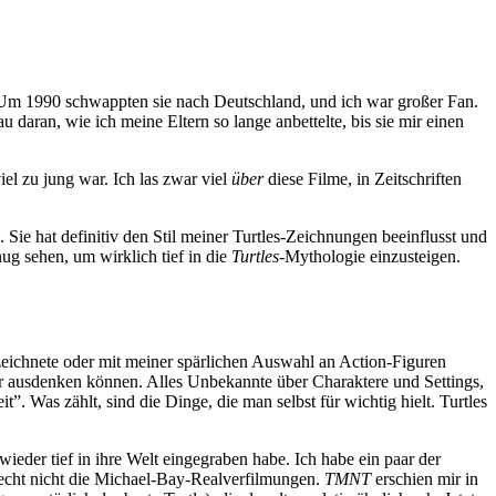
. Um 1990 schwappten sie nach Deutschland, und ich war großer Fan.
 daran, wie ich meine Eltern so lange anbettelte, bis sie mir einen
el zu jung war. Ich las zwar viel
über
diese Filme, in Zeitschriften
 Sie hat definitiv den Stil meiner Turtles-Zeichnungen beeinflusst und
nug sehen, um wirklich tief in die
Turtles
-Mythologie einzusteigen.
zeichnete oder mit meiner spärlichen Auswahl an Action-Figuren
nder ausdenken können. Alles Unbekannte über Charaktere und Settings,
. Was zählt, sind die Dinge, die man selbst für wichtig hielt. Turtles
ieder tief in ihre Welt eingegraben habe. Ich habe ein paar der
recht nicht die Michael-Bay-Realverfilmungen.
TMNT
erschien mir in