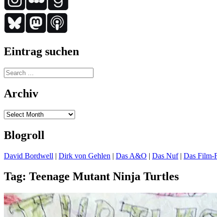
Eintrag suchen
Search
for:
Archiv
Archiv
Blogroll
David Bordwell
|
Dirk von Gehlen
|
Das A&O
|
Das Nuf
|
Das Film-F
Tag:
Teenage Mutant Ninja Turtles