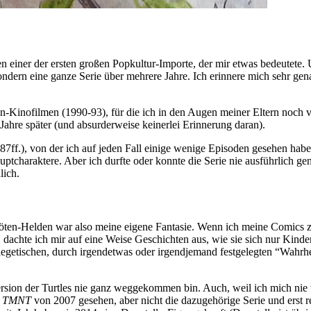
n einer der ersten großen Popkultur-Importe, der mir etwas bedeutete
ndern eine ganze Serie über mehrere Jahre. Ich erinnere mich sehr genau
-Kinofilmen (1990-93), für die ich in den Augen meiner Eltern noch vi
le Jahre später (und absurderweise keinerlei Erinnerung daran).
87ff.), von der ich auf jeden Fall einige wenige Episoden gesehen habe.
uptcharaktere. Aber ich durfte oder konnte die Serie nie ausführlich ge
lich.
kröten-Helden war also meine eigene Fantasie. Wenn ich meine Comics 
e), dachte ich mir auf eine Weise Geschichten aus, wie sie sich nur Ki
iegetischen, durch irgendetwas oder irgendjemand festgelegten “Wahrheit”
ersion der Turtles nie ganz weggekommen bin. Auch, weil ich mich nie w
m
TMNT
von 2007 gesehen, aber nicht die dazugehörige Serie und erst 