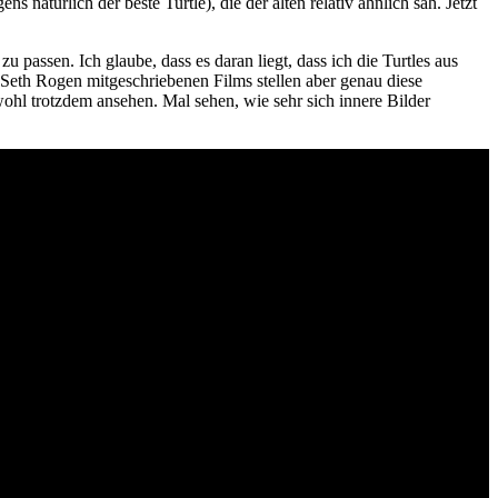
 natürlich der beste Turtle), die der alten relativ ähnlich sah. Jetzt
zu passen. Ich glaube, dass es daran liegt, dass ich die Turtles aus
eth Rogen mitgeschriebenen Films stellen aber genau diese
 wohl trotzdem ansehen. Mal sehen, wie sehr sich innere Bilder