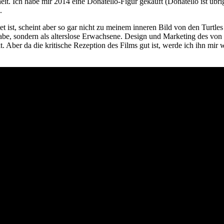
. Ich habe mir 2014 eine Donatello-Figur gekauft (Donatello ist übrigens
.
et ist, scheint aber so gar nicht zu meinem inneren Bild von den Turtles 
, sondern als alterslose Erwachsene. Design und Marketing des von S
t. Aber da die kritische Rezeption des Films gut ist, werde ich ihn mir