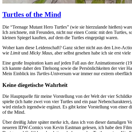
Turtles of the Mind
Die “Teenage Mutant Hero Turtles” (wie sie hierzulande hießen) ware
Ich zeichnete, mit Freunden, nicht nur einen Comic mit den Turtles, so
kleinen Spiegel kauften, auf dem die Turtles eingeprägt waren.
Woher kam diese Leidenschaft? Ganz sicher nicht aus den Live-Action
wie
Limit
und
Micky Maus
, aber selbst gesehen habe ich sie erst vie
Eine große Inspiration kam auf jeden Fall aus der Animationsserie (19
ich kannte daher den Titelsong sowie die Persönlichkeiten der vier Ha
Mein Einblick ins
Turtles
-Universum war immer nur extrem oberfläch
Keine diegetische Wahrheit
Die Hauptquelle für meine Vorstellung von der Welt der vier Schild
spielte (ich hatte zwei von vier Turtles und ein paar Nebencharakter
wird einfach irgendwie ergänzt. Es gibt keine Vorstellung von einer d
of the Mind.
Über dreißig Jahre später merke ich, dass ich von dieser damaligen V
neueren IDW-Comics von Kevin Eastman gelesen, ich habe den Fil