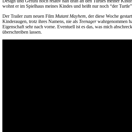
Design und Gefühl noch relativ nah dran an den Turtles meiner Kindheit
wohnt er im Spielhaus meines Kindes und heißt nur noch “der Turtle”
Der Trailer zum neuen Film
Mutant Mayhem
, der diese Woche gestart
Kinderaugen, trotz ihres Namens, nie als
Teenager
wahrgenommen habe
Eigenschaft sehr nach vorne. Eventuell ist es das, was mich abschreck
überschreiben lassen.