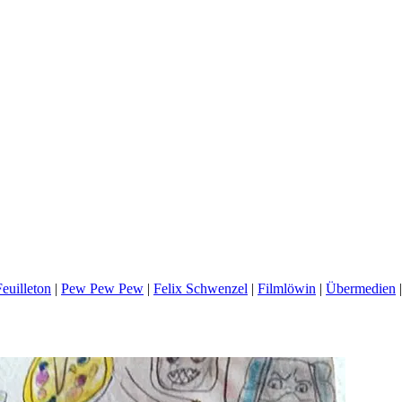
euilleton
|
Pew Pew Pew
|
Felix Schwenzel
|
Filmlöwin
|
Übermedien