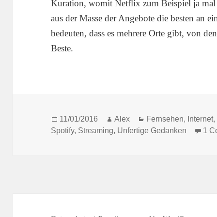
Kuration, womit Netflix zum Beispiel ja mal
aus der Masse der Angebote die besten an e
bedeuten, dass es mehrere Orte gibt, von dene
Beste.
Posted
Author
Categories
11/01/2016
Alex
Fernsehen
,
Internet
on
Spotify
,
Streaming
,
Unfertige Gedanken
1 C