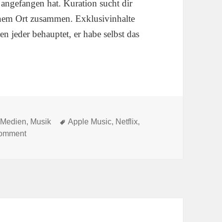
 angefangen hat. Kuration sucht dir
inem Ort zusammen. Exklusivinhalte
n jeder behauptet, er habe selbst das
Tags
,
Medien
,
Musik
Apple Music
,
Netflix
,
on Das erneute Ende des großen Büffets
omment