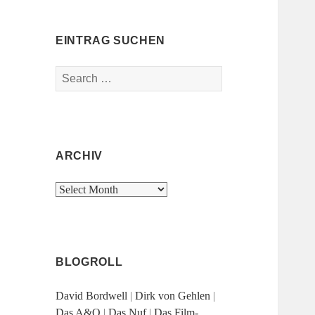
EINTRAG SUCHEN
Search
for:
ARCHIV
Archiv
BLOGROLL
David Bordwell
|
Dirk von Gehlen
|
Das A&O
|
Das Nuf
|
Das Film-