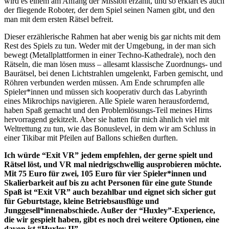
wird es einem am Anfang der Mission erzählt, und so erklärt es auch
der fliegende Roboter, der dem Spiel seinen Namen gibt, und den
man mit dem ersten Rätsel befreit.
Dieser erzählerische Rahmen hat aber wenig bis gar nichts mit dem
Rest des Spiels zu tun. Weder mit der Umgebung, in der man sich
bewegt (Metallplattformen in einer Techno-Kathedrale), noch den
Rätseln, die man lösen muss – allesamt klassische Zuordnungs- und
Baurätsel, bei denen Lichtstrahlen umgelenkt, Farben gemischt, und
Röhren verbunden werden müssen. Am Ende schrumpfen alle
Spieler*innen und müssen sich kooperativ durch das Labyrinth
eines Mikrochips navigieren. Alle Spiele waren herausfordernd,
haben Spaß gemacht und den Problemlösungs-Teil meines Hirns
hervorragend gekitzelt. Aber sie hatten für mich ähnlich viel mit
Weltrettung zu tun, wie das Bonuslevel, in dem wir am Schluss in
einer Tikibar mit Pfeilen auf Ballons schießen durften.
Ich würde “Exit VR” jedem empfehlen, der gerne spielt und
Rätsel löst, und VR mal niedrigschwellig ausprobieren möchte.
Mit 75 Euro für zwei, 105 Euro für vier Spieler*innen und
Skalierbarkeit auf bis zu acht Personen für eine gute Stunde
Spaß ist “Exit VR” auch bezahlbar und eignet sich sicher gut
für Geburtstage, kleine Betriebsausflüge und
Junggesell*innenabschiede. Außer der “Huxley”-Experience,
die wir gespielt haben, gibt es noch drei weitere Optionen, eine
davon ist “Huxley II”.