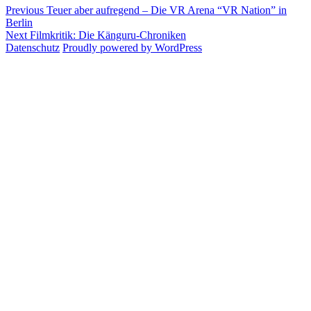
Post
Previous
Previous
Teuer aber aufregend – Die VR Arena “VR Nation” in
post:
Berlin
navigation
Next
Next
Filmkritik: Die Känguru-Chroniken
post:
Datenschutz
Proudly powered by WordPress