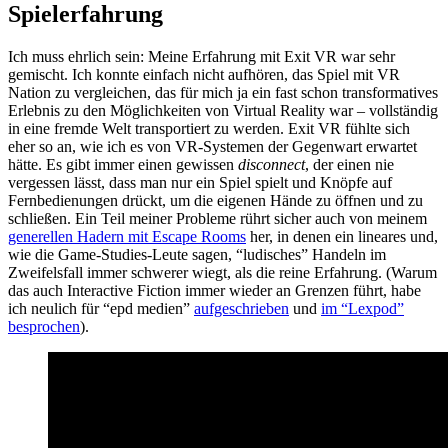
Spielerfahrung
Ich muss ehrlich sein: Meine Erfahrung mit Exit VR war sehr
gemischt. Ich konnte einfach nicht aufhören, das Spiel mit VR
Nation zu vergleichen, das für mich ja ein fast schon transformatives
Erlebnis zu den Möglichkeiten von Virtual Reality war – vollständig
in eine fremde Welt transportiert zu werden. Exit VR fühlte sich
eher so an, wie ich es von VR-Systemen der Gegenwart erwartet
hätte. Es gibt immer einen gewissen
disconnect
, der einen nie
vergessen lässt, dass man nur ein Spiel spielt und Knöpfe auf
Fernbedienungen drückt, um die eigenen Hände zu öffnen und zu
schließen. Ein Teil meiner Probleme rührt sicher auch von meinem
generellen Hadern mit Escape Rooms
her, in denen ein lineares und,
wie die Game-Studies-Leute sagen, “ludisches” Handeln im
Zweifelsfall immer schwerer wiegt, als die reine Erfahrung. (Warum
das auch Interactive Fiction immer wieder an Grenzen führt, habe
ich neulich für “epd medien”
aufgeschrieben
und
im “Lexpod”
besprochen
).