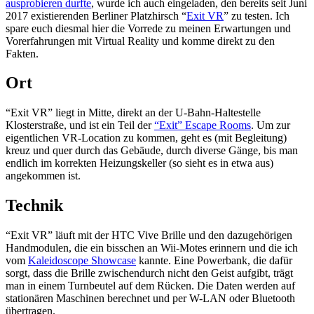
ausprobieren durfte
, wurde ich auch eingeladen, den bereits seit Juni
2017 existierenden Berliner Platzhirsch “
Exit VR
” zu testen. Ich
spare euch diesmal hier die Vorrede zu meinen Erwartungen und
Vorerfahrungen mit Virtual Reality und komme direkt zu den
Fakten.
Ort
“Exit VR” liegt in Mitte, direkt an der U-Bahn-Haltestelle
Klosterstraße, und ist ein Teil der
“Exit” Escape Rooms
. Um zur
eigentlichen VR-Location zu kommen, geht es (mit Begleitung)
kreuz und quer durch das Gebäude, durch diverse Gänge, bis man
endlich im korrekten Heizungskeller (so sieht es in etwa aus)
angekommen ist.
Technik
“Exit VR” läuft mit der HTC Vive Brille und den dazugehörigen
Handmodulen, die ein bisschen an Wii-Motes erinnern und die ich
vom
Kaleidoscope Showcase
kannte. Eine Powerbank, die dafür
sorgt, dass die Brille zwischendurch nicht den Geist aufgibt, trägt
man in einem Turnbeutel auf dem Rücken. Die Daten werden auf
stationären Maschinen berechnet und per W-LAN oder Bluetooth
übertragen.