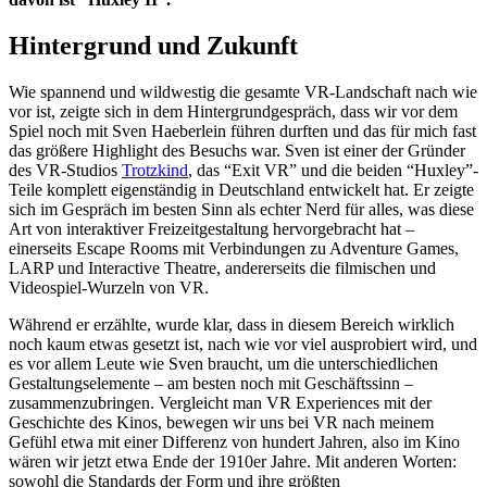
Hintergrund und Zukunft
Wie spannend und wildwestig die gesamte VR-Landschaft nach wie
vor ist, zeigte sich in dem Hintergrundgespräch, dass wir vor dem
Spiel noch mit Sven Haeberlein führen durften und das für mich fast
das größere Highlight des Besuchs war. Sven ist einer der Gründer
des VR-Studios
Trotzkind
, das “Exit VR” und die beiden “Huxley”-
Teile komplett eigenständig in Deutschland entwickelt hat. Er zeigte
sich im Gespräch im besten Sinn als echter Nerd für alles, was diese
Art von interaktiver Freizeitgestaltung hervorgebracht hat –
einerseits Escape Rooms mit Verbindungen zu Adventure Games,
LARP und Interactive Theatre, andererseits die filmischen und
Videospiel-Wurzeln von VR.
Während er erzählte, wurde klar, dass in diesem Bereich wirklich
noch kaum etwas gesetzt ist, nach wie vor viel ausprobiert wird, und
es vor allem Leute wie Sven braucht, um die unterschiedlichen
Gestaltungselemente – am besten noch mit Geschäftssinn –
zusammenzubringen. Vergleicht man VR Experiences mit der
Geschichte des Kinos, bewegen wir uns bei VR nach meinem
Gefühl etwa mit einer Differenz von hundert Jahren, also im Kino
wären wir jetzt etwa Ende der 1910er Jahre. Mit anderen Worten:
sowohl die Standards der Form und ihre größten