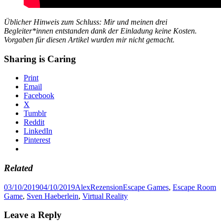
Üblicher Hinweis zum Schluss: Mir und meinen drei
Begleiter*innen entstanden dank der Einladung keine Kosten.
Vorgaben für diesen Artikel wurden mir nicht gemacht.
Sharing is Caring
Print
Email
Facebook
X
Tumblr
Reddit
LinkedIn
Pinterest
Related
Posted
Author
Categories
Tags
03/10/2019
04/10/2019
Alex
Rezension
Escape Games
,
Escape Room
on
Game
,
Sven Haeberlein
,
Virtual Reality
Leave a Reply