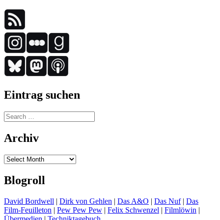
Eintrag suchen
Search
for:
Archiv
Archiv
Blogroll
David Bordwell
|
Dirk von Gehlen
|
Das A&O
|
Das Nuf
|
Das
Film-Feuilleton
|
Pew Pew Pew
|
Felix Schwenzel
|
Filmlöwin
|
Übermedien
|
Techniktagebuch