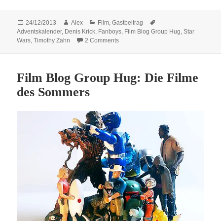
Posted
Author
Categories
Tags
24/12/2013
Alex
Film
,
Gastbeitrag
on
Adventskalender
,
Denis Krick
,
Fanboys
,
Film Blog Group Hug
,
Star
on Film Blog Adventskalender – 24 – 
Wars
,
Timothy Zahn
2 Comments
Film Blog Group Hug: Die Filme
des Sommers