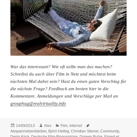
War das interessant? Wie oft sollte man das machen?
Schreibst du auch über Film in Netz und möchtest beim
nächsten Mal dabei sein? Hast du einen guten Vorschlag für
die nächste Frage? Feedback am besten hier in die
Kommentare. Anmeldungen und Vorschläge per Mail an
grouphug@realvirtuality.info
Posted
Author
Categories
Tags
14/09/2013
Alex
Film
,
Internet
on
Abspannsitzenbleiber
,
Björn Helbig
,
Christian Steiner
,
Community
,
Denis Krick
,
Deutsche Film-Blogosphäre
,
Doreen Butze
,
Ernest et