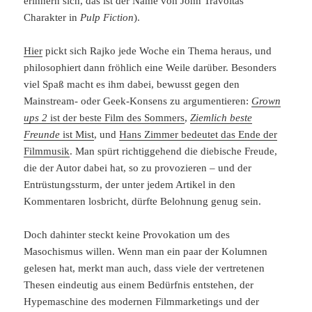
erinnern sich, das ist der Name von John Travoltas
Charakter in
Pulp Fiction
).
Hier
pickt sich Rajko jede Woche ein Thema heraus, und
philosophiert dann fröhlich eine Weile darüber. Besonders
viel Spaß macht es ihm dabei, bewusst gegen den
Mainstream- oder Geek-Konsens zu argumentieren:
Grown
ups 2
ist der beste Film des Sommers
,
Ziemlich beste
Freunde
ist Mist
, und
Hans Zimmer bedeutet das Ende der
Filmmusik
. Man spürt richtiggehend die diebische Freude,
die der Autor dabei hat, so zu provozieren – und der
Entrüstungssturm, der unter jedem Artikel in den
Kommentaren losbricht, dürfte Belohnung genug sein.
Doch dahinter steckt keine Provokation um des
Masochismus willen. Wenn man ein paar der Kolumnen
gelesen hat, merkt man auch, dass viele der vertretenen
Thesen eindeutig aus einem Bedürfnis entstehen, der
Hypemaschine des modernen Filmmarketings und der