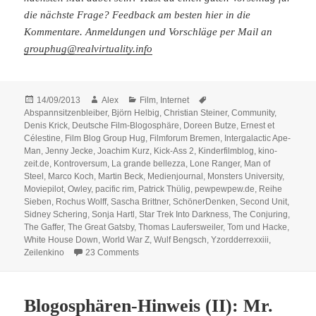
die nächste Frage? Feedback am besten hier in die
Kommentare. Anmeldungen und Vorschläge per Mail an
grouphug@realvirtuality.info
Posted
Author
Categories
Tags
14/09/2013
Alex
Film
,
Internet
on
Abspannsitzenbleiber
,
Björn Helbig
,
Christian Steiner
,
Community
,
Denis Krick
,
Deutsche Film-Blogosphäre
,
Doreen Butze
,
Ernest et
Célestine
,
Film Blog Group Hug
,
Filmforum Bremen
,
Intergalactic Ape-
Man
,
Jenny Jecke
,
Joachim Kurz
,
Kick-Ass 2
,
Kinderfilmblog
,
kino-
zeit.de
,
Kontroversum
,
La grande bellezza
,
Lone Ranger
,
Man of
Steel
,
Marco Koch
,
Martin Beck
,
Medienjournal
,
Monsters University
,
Moviepilot
,
Owley
,
pacific rim
,
Patrick Thülig
,
pewpewpew.de
,
Reihe
Sieben
,
Rochus Wolff
,
Sascha Brittner
,
SchönerDenken
,
Second Unit
,
Sidney Schering
,
Sonja Hartl
,
Star Trek Into Darkness
,
The Conjuring
,
The Gaffer
,
The Great Gatsby
,
Thomas Laufersweiler
,
Tom und Hacke
,
White House Down
,
World War Z
,
Wulf Bengsch
,
Yzordderrexxiii
,
on Film Blog Group Hug: Die Filme des Somm
Zeilenkino
23 Comments
Blogosphären-Hinweis (II): Mr.