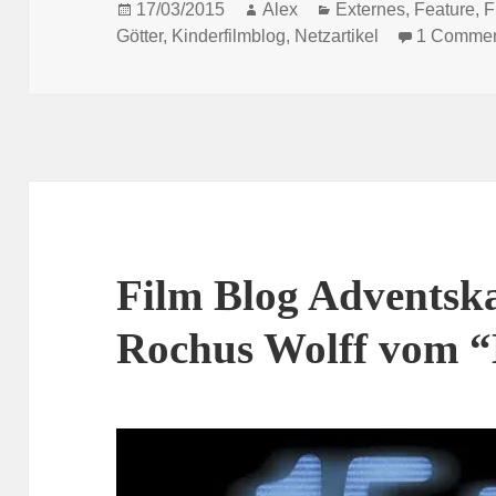
Posted
Author
Categories
17/03/2015
Alex
Externes
,
Feature
,
F
on
Götter
,
Kinderfilmblog
,
Netzartikel
1 Comme
Film Blog Adventska
Rochus Wolff vom “