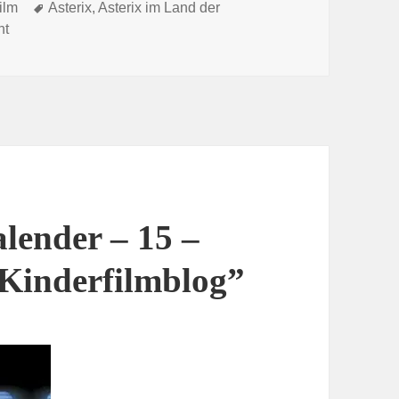
Tags
ilm
Asterix
,
Asterix im Land der
on „Korridor links, letzte Tür rechts“: Im Labyrinth der Asterix-
nt
lender – 15 –
Kinderfilmblog”