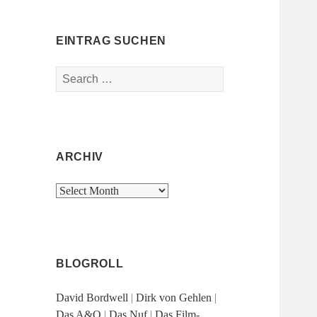
EINTRAG SUCHEN
Search
for:
ARCHIV
Archiv
BLOGROLL
David Bordwell
|
Dirk von Gehlen
|
Das A&O
|
Das Nuf
|
Das Film-